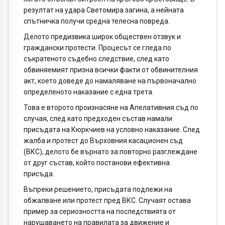
резултат на удара Светомира загина, а нейната
спътничка получи средна телесна повреда.
Делото предизвика широк обществен отзвук и
граждански протести. Процесът се гледа по
съкратеното съдебно следствие, след като
обвиняемият призна всички факти от обвинителния
акт, което доведе до намаляване на първоначално
определеното наказание с една трета.
Това е второто произнасяне на Апелативния съд по
случая, след като предходен състав намали
присъдата на Кюркчиев на условно наказание. След
жалба и протест до Върховния касационен съд
(ВКС), делото бе върнато за повторно разглеждане
от друг състав, който постанови ефективна
присъда.
Въпреки решението, присъдата подлежи на
обжалване или протест пред ВКС. Случаят остава
пример за сериозността на последствията от
нарушаването на правилата за движение и