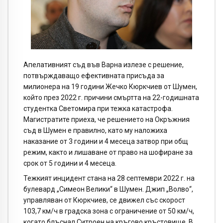
Апелативният съд във Варна излезе с решение,
потвърждаващо ефективната присъда за
милионера на 19 години Жечко Кюркчиев от Шумен,
който през 2022 г. причини смъртта на 22-годишната
студентка Светомира при тежка катастрофа.
Магистратите приеха, че решението на Окръжния
съд в Шумен е правилно, като му наложиха
наказание от 3 години и 4 месеца затвор при общ
режим, както и лишаване от право на шофиране за
срок от 5 години и 4 месеца.
Тежкият инцидент стана на 28 септември 2022 г. на
булевард „Симеон Велики“ в Шумен. Джип „Волво“,
управляван от Кюркчиев, се движел със скорост
103,7 км/ч в градска зона с ограничение от 50 км/ч,
когато блъснал Ситроен на кръгово кръстовище. В