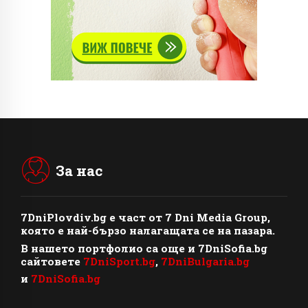
За нас
7DniPlovdiv.bg
e част от
7 Dni Media Group
,
която е най-бързо налагащата се на пазара.
В нашето портфолио са още и 7DniSofia.bg
сайтовете
7DniSport.bg
,
7DniBulgaria.bg
и
7DniSofia.bg