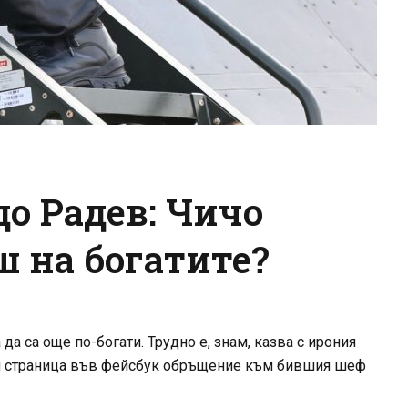
до Радев: Чичо
ш на богатите?
да са още по-богати. Трудно е, знам, казва с ирония
 си страница във фейсбук обръщение към бившия шеф