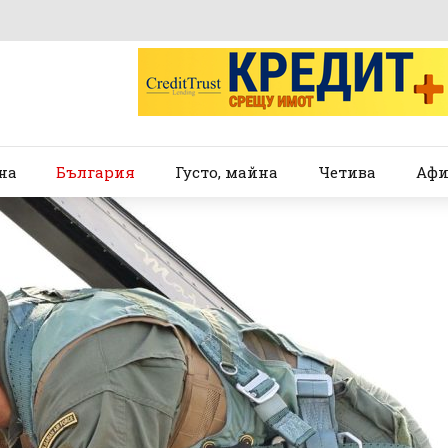
на
България
Густо, майна
Четива
Афи