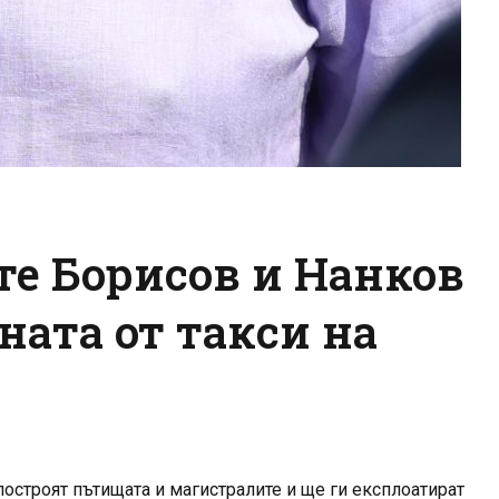
те Борисов и Нанков
ната от такси на
остроят пътищата и магистралите и ще ги експлоатират