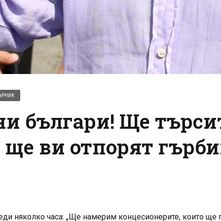
АРНИК
ни българи! Ще търси
а ще ви отпорят гърби
еди няколко часа: „Ще намерим концесионерите, които ще п