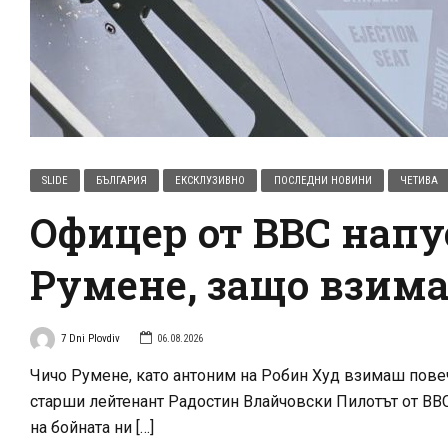
SLIDE
БЪЛГАРИЯ
ЕКСКЛУЗИВНО
ПОСЛЕДНИ НОВИНИ
ЧЕТИВА
Офицер от ВВС напу
Румене, защо взима
7 Dni Plovdiv
06.08.2026
Чичо Румене, като антоним на Робин Худ взимаш повече 
старши лейтенант Радостин Влайчовски Пилотът от ВВ
на бойната ни […]