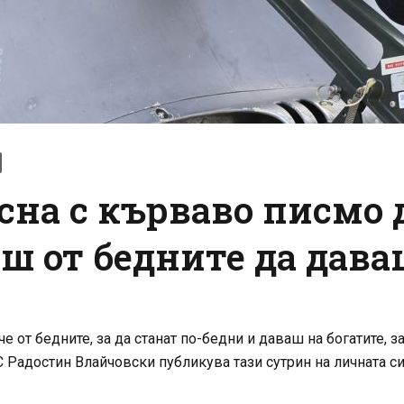
сна с кърваво писмо 
ш от бедните да дава
от бедните, за да станат по-бедни и даваш на богатите, за 
С Радостин Влайчовски публикува тази сутрин на личната