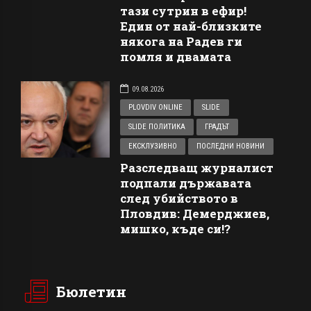
тази сутрин в ефир!
Един от най-близките
някога на Радев ги
помля и двамата
09.08.2026
PLOVDIV ONLINE
SLIDE
SLIDE ПОЛИТИКА
ГРАДЪТ
ЕКСКЛУЗИВНО
ПОСЛЕДНИ НОВИНИ
Разследващ журналист
подпали държавата
след убийството в
Пловдив: Демерджиев,
мишко, къде си!?
Бюлетин