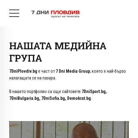
НАШАТА МЕДИЙНА
ГРУПА
7DniPlovdiv.bg
e част от
7 Dni Media Group
, която е най-бързо
налагащата се на пазара.
В нашето портфолио са още сайтовете
7DniSport.bg,
7DniBulgaria.bg, 7DniSofia.bg, Demokrat.bg
.