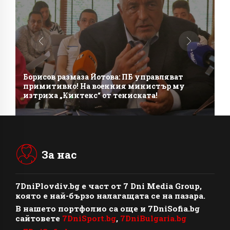
Борисов размаза Йотова: ПБ управляват
примитивно! На военния министър му
изтриха „Кинтекс“ от тениската!
За нас
7DniPlovdiv.bg
e част от
7 Dni Media Group
,
която е най-бързо налагащата се на пазара.
В нашето портфолио са още и 7DniSofia.bg
сайтовете
7DniSport.bg
,
7DniBulgaria.bg