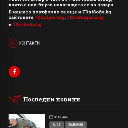
която е най-бързо налагащата се на пазара.
В нашето портфолио са още и 7DniSofia.bg
сайтовете
7DniSport.bg
,
7DniBulgaria.bg
и
7DniSofia.bg
КОНТАКТИ
Последни новини
06.08.2026
SLIDE
БЪЛГАРИЯ