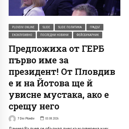
PLOVDIV ONLINE
SLIDE
SLIDE ПОЛИТИКА
ГРАДЪТ
ЕКСКЛУЗИВНО
ПОСЛЕДНИ НОВИНИ
ФЕЙСБУКАРНИК
Предложиха от ГЕРБ
първо име за
президент! От Пловдив
е и на Йотова ще й
увисне мустака, ако е
срещу него
7 Dni Plovdiv
03.08.2026
Даниел Вълчев се обърнал днес към суверена и му