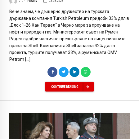
7 Dni Plovdiv
03.08.2026
Вече знаем, че дъщерно дружество на турската
държавна компания Turkish Petroleum придоби 33% дял в
„Блок 1-26 Хан Тервел“ в Черно море за проучване на
нефт и природен газ. Министерският съвет на Румен
Радев одобри частично прехвърляне на лицензионните
права на Shell. Компанията Shell запазва 42% дял в
проекта, турците получават 33%, а румънската OMV
Petrom […]
CONTINUE READING