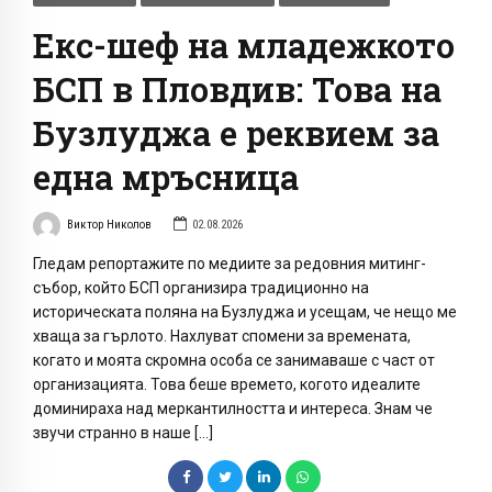
Екс-шеф на младежкото
БСП в Пловдив: Това на
Бузлуджа е реквием за
една мръсница
Виктор Николов
02.08.2026
Гледам репортажите по медиите за редовния митинг-
събор, който БСП организира традиционно на
историческата поляна на Бузлуджа и усещам, че нещо ме
хваща за гърлото. Нахлуват спомени за времената,
когато и моята скромна особа се занимаваше с част от
организацията. Това беше времето, когото идеалите
доминираха над меркантилността и интереса. Знам че
звучи странно в наше […]