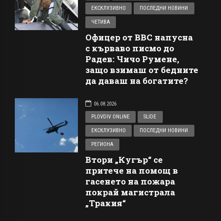
ЕКСКЛУЗИВНО
ПОСЛЕДНИ НОВИНИ
ЧЕТИВА
Офицер от ВВС напусна
с кърваво писмо до
Радев: Чичо Румене,
защо взимаш от бедните
да даваш на богатите?
06.08.2026
PLOVDIV ONLINE
SLIDE
ЕКСКЛУЗИВНО
ПОСЛЕДНИ НОВИНИ
РЕГИОНА
Втори „Кугър“ се
притече на помощ в
гасенето на пожара
покрай магистрала
„Тракия“