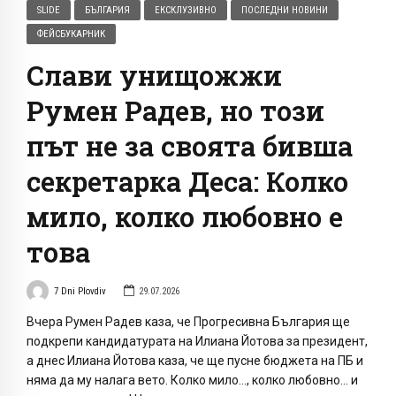
SLIDE
БЪЛГАРИЯ
ЕКСКЛУЗИВНО
ПОСЛЕДНИ НОВИНИ
ФЕЙСБУКАРНИК
Слави унищожжи
Румен Радев, но този
път не за своята бивша
секретарка Деса: Колко
мило, колко любовно е
това
7 Dni Plovdiv
29.07.2026
Вчера Румен Радев каза, че Прогресивна България ще
подкрепи кандидатурата на Илиана Йотова за президент,
а днес Илиана Йотова каза, че ще пусне бюджета на ПБ и
няма да му налага вето. Колко мило…, колко любовно… и