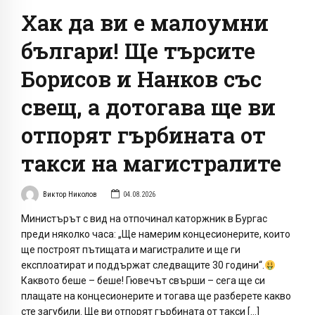
Хак да ви е малоумни
българи! Ще търсите
Борисов и Нанков със
свещ, а дотогава ще ви
отпорят гърбината от
такси на магистралите
Виктор Николов
04.08.2026
Министърът с вид на отпочинал каторжник в Бургас
преди няколко часа: „Ще намерим концесионерите, които
ще построят пътищата и магистралите и ще ги
експлоатират и поддържат следващите 30 години“.
Каквото беше – беше! Гювечът свърши – сега ще си
плащате на концесионерите и тогава ще разберете какво
сте загубили. Ще ви отпорят гърбината от такси […]