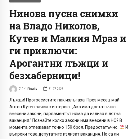
Нинова пусна снимки
на Владо Николов,
Кутев и Малкия Мраз и
ги приключи:
Арогантни лъжци и
безхаберници!
7 Dni Plovdiv
31.07.2026
Лъжци! Прогресистите пак излъгаха. През месец май
Антон Кутев заяви в интервю: „Ако има достатъчно
внесени закони, парламентът няма да излиза в лятна
ваканция.“ Познайте колко закони има внесени в НС? В
момента отлежават точно 159 броя. Предостатъчно.
И
въпреки това депутатите излизат ваканция. Не са ли