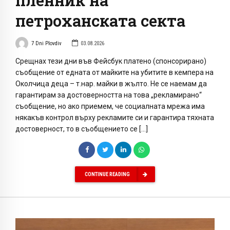
пленник на
петроханската секта
7 Dni Plovdiv
03.08.2026
Срещнах тези дни във Фейсбук платено (спонсорирано)
съобщение от едната от майките на убитите в кемпера на
Околчица деца – т.нар. майки в жълто. Не се наемам да
гарантирам за достоверността на това „рекламирано“
съобщение, но ако приемем, че социалната мрежа има
някакъв контрол върху рекламите си и гарантира тяхната
достоверност, то в съобщението се […]
CONTINUE READING