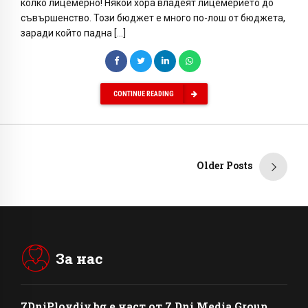
колко лицемерно! Някои хора владеят лицемерието до
съвършенство. Този бюджет е много по-лош от бюджета,
заради който падна […]
CONTINUE READING
Older Posts
За нас
7DniPlovdiv.bg
e част от
7 Dni Media Group
,