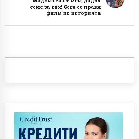
Мадона са от мен, дадох
семе за тях! Сега се прави
филм по историята