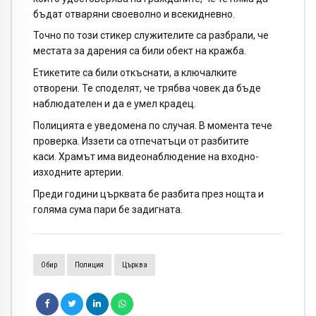
бъдат отваряни своеволно и всекидневно.
Точно по този стикер служителите са разбрали, че
местата за дарения са били обект на кражба.
Етикетите са били откъснати, а ключалките
отворени. Те споделят, че трябва човек да бъде
наблюдателен и да е умел крадец.
Полицията е уведомена по случая. В момента тече
проверка. Иззети са отпечатъци от разбитите
каси. Храмът има видеонаблюдение на входно-
изходните артерии.
Преди години църквата бе разбита през нощта и
голяма сума пари бе задигната.
Обир
Полиция
Църква