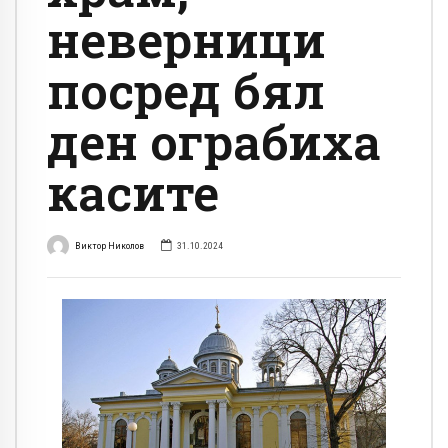
неверници
посред бял
ден ограбиха
касите
Виктор Николов
31.10.2024