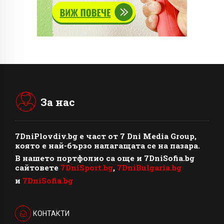
За нас
7DniPlovdiv.bg
e част от
7 Dni Media Group
,
която е най-бързо налагащата се на пазара.
В нашето портфолио са още и 7DniSofia.bg
сайтовете
7DniSport.bg
,
7DniBulgaria.bg
и
7DniSofia.bg
КОНТАКТИ