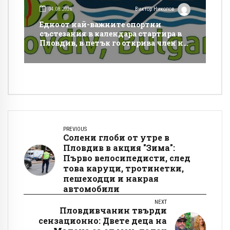
04.08.2026
Виктор Николов
Едно от най-важните спортни
състезания в календара стартира в
Пловдив, в петък го открива член на
МОК и важен спортен шеф
PREVIOUS
Солени глоби от утре в
Пловдив в акция "Зима":
Първо велосипедисти, след
това каруци, тротинетки,
пешеходци и накрая
автомобили
NEXT
Пловдивчанин твърди
сензационно: Двете деца на