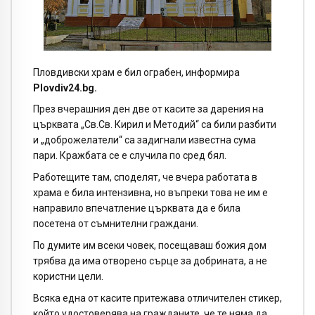
Пловдивски храм е бил ограбен, информира
Plovdiv24.bg.
През вчерашния ден две от касите за дарения на
църквата „Св.Св. Кирил и Методий“ са били разбити
и „доброжелатели“ са задигнали известна сума
пари. Кражбата се е случила по сред бял.
Работещите там, споделят, че вчера работата в
храма е била интензивна, но въпреки това не им е
направило впечатление църквата да е била
посетена от съмнителни граждани.
По думите им всеки човек, посещаваш божия дом
трябва да има отворено сърце за добрината, а не
користни цели.
Всяка една от касите притежава отличителен стикер,
който удостоверява на гражданите, че те няма да