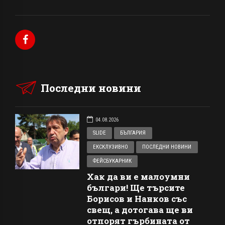
Последни новини
04.08.2026
SLIDE
БЪЛГАРИЯ
ЕКСКЛУЗИВНО
ПОСЛЕДНИ НОВИНИ
ФЕЙСБУКАРНИК
Хак да ви е малоумни
българи! Ще търсите
Борисов и Нанков със
свещ, а дотогава ще ви
отпорят гърбината от