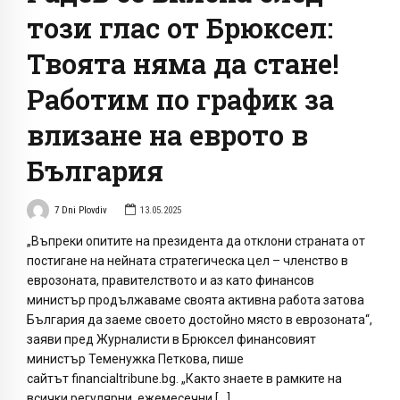
този глас от Брюксел:
Твоята няма да стане!
Работим по график за
влизане на еврото в
България
7 Dni Plovdiv
13.05.2025
„Въпреки опитите на президента да отклони страната от
постигане на нейната стратегическа цел – членство в
еврозоната, правителството и аз като финансов
министър продължаваме своята активна работа затова
България да заеме своето достойно място в еврозоната“,
заяви пред Журналисти в Брюксел финансовият
министър Теменужка Петкова, пише
сайтът financialtribune.bg. „Както знаете в рамките на
всички регулярни, ежемесечни […]