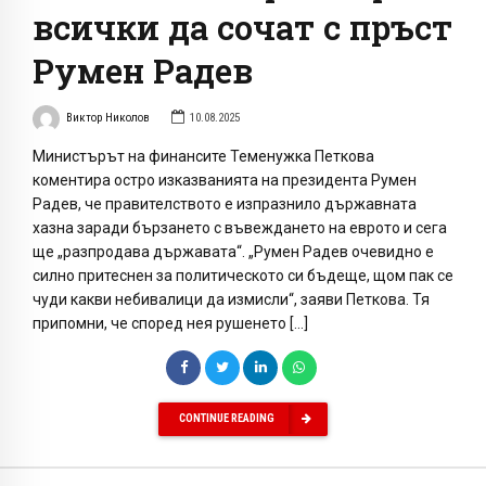
всички да сочат с пръст
Румен Радев
Виктор Николов
10.08.2025
Министърът на финансите Теменужка Петкова
коментира остро изказванията на президента Румен
Радев, че правителството е изпразнило държавната
хазна заради бързането с въвеждането на еврото и сега
ще „разпродава държавата“. „Румен Радев очевидно е
силно притеснен за политическото си бъдеще, щом пак се
чуди какви небивалици да измисли“, заяви Петкова. Тя
припомни, че според нея рушенето […]
CONTINUE READING