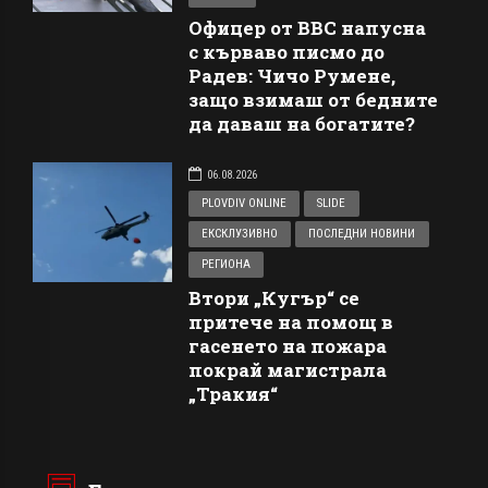
Офицер от ВВС напусна
с кърваво писмо до
Радев: Чичо Румене,
защо взимаш от бедните
да даваш на богатите?
06.08.2026
PLOVDIV ONLINE
SLIDE
ЕКСКЛУЗИВНО
ПОСЛЕДНИ НОВИНИ
РЕГИОНА
Втори „Кугър“ се
притече на помощ в
гасенето на пожара
покрай магистрала
„Тракия“