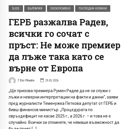
SLIDE
БЪЛГАРИЯ
ЕКСКЛУЗИВНО
ПОСЛЕДНИ НОВИНИ
ГЕРБ разжалва Радев,
всички го сочат с
пръст: Не може премиер
да лъже така като се
върне от Европа
7 Dni Plovdiv
29.05.2026
„Ще призова премиера Румен Радев да не си служи с
лъжи и неверни интерпретации на факти и данни“, заяви
пред журналисти Теменужка Петкова депутат от ГЕРБ и
бивш финансов министър. „Процедурата по
свръхдефицит не касае 2025 г., а 2026 г. – и това не е
случайно. Всички си спомняте, че нямаше възможност да
бъде приет […]