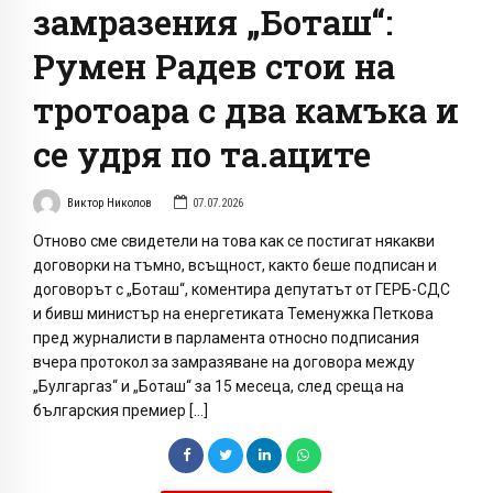
замразения „Боташ“:
Румен Радев стои на
тротоара с два камъка и
се удря по та.аците
Виктор Николов
07.07.2026
Отново сме свидетели на това как се постигат някакви
договорки на тъмно, всъщност, както беше подписан и
договорът с „Боташ“, коментира депутатът от ГЕРБ-СДС
и бивш министър на енергетиката Теменужка Петкова
пред журналисти в парламента относно подписания
вчера протокол за замразяване на договора между
„Булгаргаз“ и „Боташ“ за 15 месеца, след среща на
българския премиер […]