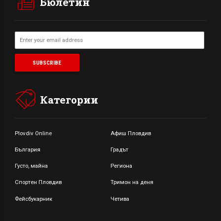
Бюлетин
Категории
Plovdiv Online
Афиш Пловдив
България
Градът
Густо, майна
Региона
Спортен Пловдив
Тримон на деня
Фейсбукарник
Четива