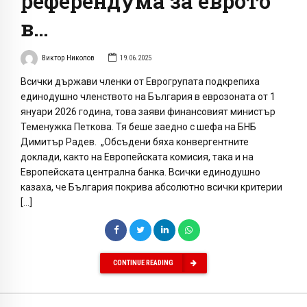
референдума за еврото
в…
Виктор Николов
19.06.2025
Всички държави членки от Еврогрупата подкрепиха
единодушно членството на България в еврозоната от 1
януари 2026 година, това заяви финансовият министър
Теменужка Петкова. Тя беше заедно с шефа на БНБ
Димитър Радев. „Обсъдени бяха конвергентните
доклади, както на Европейската комисия, така и на
Европейската централна банка. Всички единодушно
казаха, че България покрива абсолютно всички критерии
[…]
CONTINUE READING