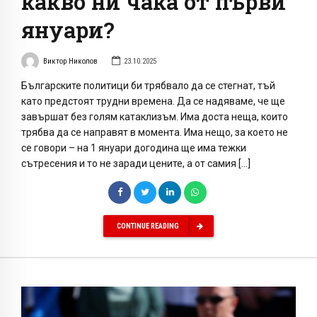
какво ни чака от първи
януари?
Виктор Николов
23.10.2025
Българските политици би трябвало да се стегнат, тъй
като предстоят трудни времена. Да се надяваме, че ще
завършат без голям катаклизъм. Има доста неща, които
трябва да се направят в момента. Има нещо, за което не
се говори – на 1 януари догодина ще има тежки
сътресения и то не заради цените, а от самия […]
CONTINUE READING