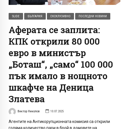
SLIDE
БЪЛГАРИЯ
ЕКСКЛУЗИВНО
ПОСЛЕДНИ НОВИНИ
Аферата се заплита:
КПК открили 80 000
евро в министър
„Боташ“, „само“ 100 000
пък имало в нощното
шкафче на Деница
Златева
Виктор Николов
10.07.2025
Агентите на Антикорупционната комисия са открили
голяма количество пари в брой в домовете на