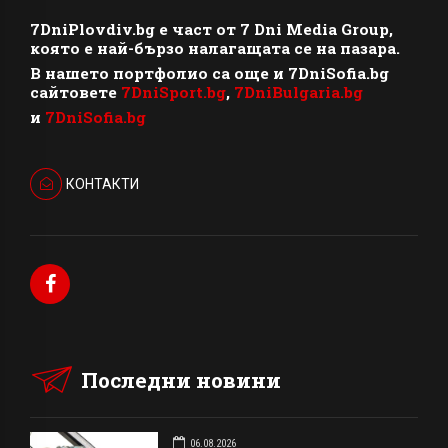
7DniPlovdiv.bg
e част от
7 Dni Media Group
,
която е най-бързо налагащата се на пазара.
В нашето портфолио са още и 7DniSofia.bg
сайтовете
7DniSport.bg
,
7DniBulgaria.bg
и
7DniSofia.bg
КОНТАКТИ
Последни новини
06.08.2026