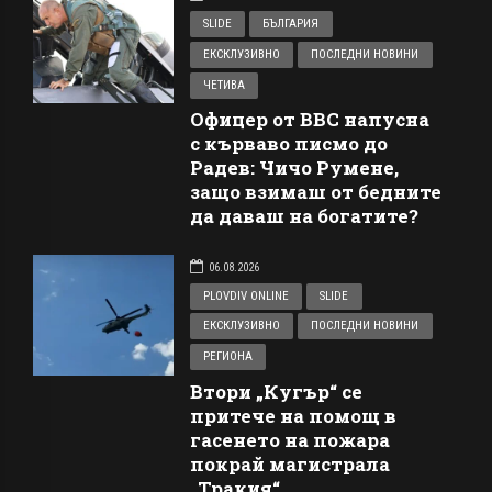
SLIDE
БЪЛГАРИЯ
ЕКСКЛУЗИВНО
ПОСЛЕДНИ НОВИНИ
ЧЕТИВА
Офицер от ВВС напусна
с кърваво писмо до
Радев: Чичо Румене,
защо взимаш от бедните
да даваш на богатите?
06.08.2026
PLOVDIV ONLINE
SLIDE
ЕКСКЛУЗИВНО
ПОСЛЕДНИ НОВИНИ
РЕГИОНА
Втори „Кугър“ се
притече на помощ в
гасенето на пожара
покрай магистрала
„Тракия“