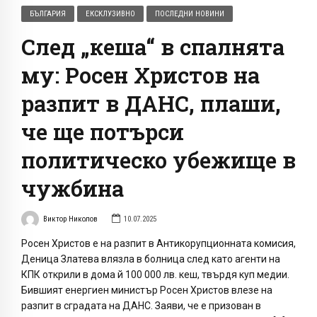
БЪЛГАРИЯ
ЕКСКЛУЗИВНО
ПОСЛЕДНИ НОВИНИ
След „кеша“ в спалнята
му: Росен Христов на
разпит в ДАНС, плаши,
че ще потърси
политическо убежище в
чужбина
Виктор Николов
10.07.2025
Росен Христов е на разпит в Антикорупционната комисия,
Деница Златева влязла в болница след като агенти на
КПК открили в дома й 100 000 лв. кеш, твърдя куп медии.
Бившият енергиен министър Росен Христов влезе на
разпит в сградата на ДАНС. Заяви, че е призован в