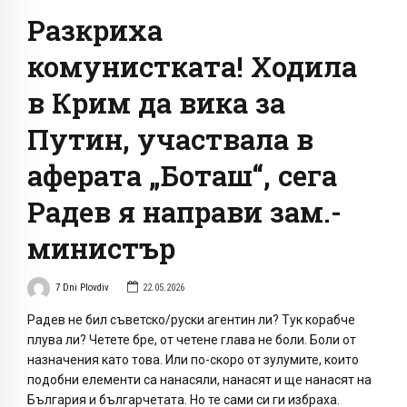
Разкриха
комунистката! Ходила
в Крим да вика за
Путин, участвала в
аферата „Боташ“, сега
Радев я направи зам.-
министър
7 Dni Plovdiv
22.05.2026
Радев не бил съветско/руски агентин ли? Тук корабче
плува ли? Четете бре, от четене глава не боли. Боли от
назначения като това. Или по-скоро от зулумите, които
подобни елементи са нанасяли, нанасят и ще нанасят на
България и българчетата. Но те сами си ги избраха.