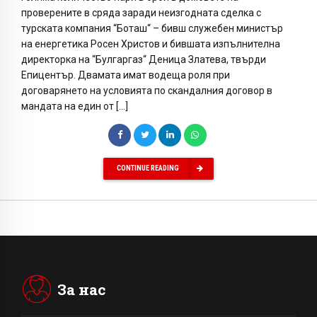
проверените в сряда заради неизгодната сделка с
турската компания “Боташ“ – бивш служебен министър
на енергетика Росен Христов и бившата изпълнителна
директорка на “Булгаргаз“ Деница Златева, твърди
Епицентър. Двамата имат водеща роля при
договарянето на условията по скандалния договор в
мандата на един от […]
CONTINUE READING
За нас