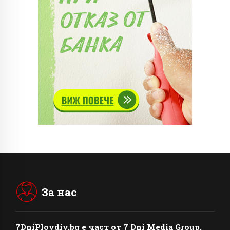
За нас
7DniPlovdiv.bg
e част от
7 Dni Media Group
,