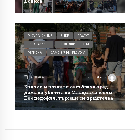
Донков
PLOVDIV ONLINE
SLIDE
ГРАДЪТ
ЕКСКЛУЗИВНО
ПОСЛЕДНИ НОВИНИ
РЕГИОНА
САМО В 7 DNI PLOVDIV
06.08.2026
7 Dni Plovdiv
Близки и познати се събраха пред
дома на убития на Младежки хълм:
Не е педофил, търсеше си приятелка