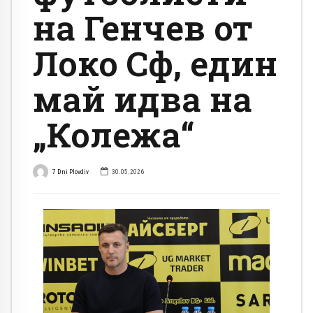
на Генчев от
Локо Сф, един
май идва на
„Колежа“
7 Dni Plovdiv
30.05.2026