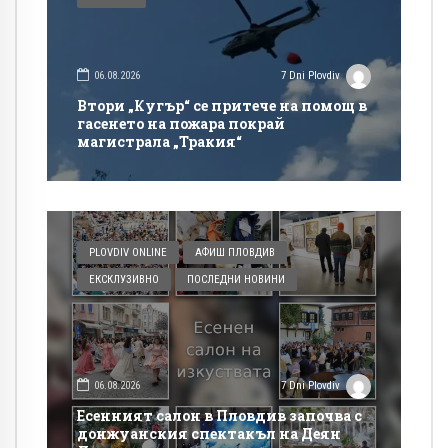
06.08.2026
7 Dni Plovdiv
Втори „Кугър“ се притече на помощ в
гасенето на пожара покрай
магистрала „Тракия“
PLOVDIV ONLINE
АФИШ ПЛОВДИВ
ЕКСКЛУЗИВНО
ПОСЛЕДНИ НОВИНИ
06.08.2026
7 Dni Plovdiv
Есенният салон в Пловдив започва с
донжуанския спектакъл на Деян