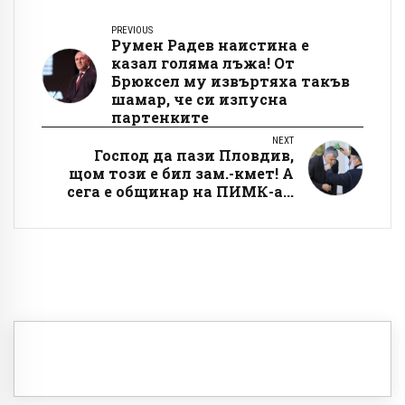
PREVIOUS
Румен Радев наистина е
казал голяма лъжа! От
Брюксел му извъртяха такъв
шамар, че си изпусна
партенките
NEXT
Господ да пази Пловдив,
щом този е бил зам.-кмет! А
сега е общинар на ПИМК-а...