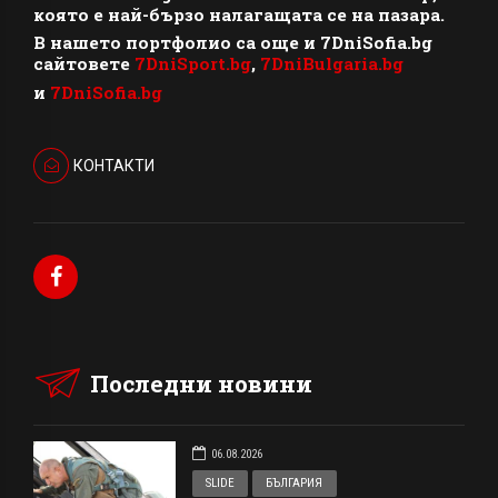
която е най-бързо налагащата се на пазара.
В нашето портфолио са още и 7DniSofia.bg
сайтовете
7DniSport.bg
,
7DniBulgaria.bg
и
7DniSofia.bg
КОНТАКТИ
Последни новини
06.08.2026
SLIDE
БЪЛГАРИЯ