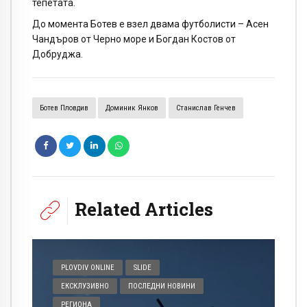
тепетата.
До момента Ботев е взел двама футболисти – Асен
Чандъров от Черно море и Богдан Костов от
Добруджа.
Ботев Пловдив
Доминик Янков
Станислав Генчев
Related Articles
PLOVDIV ONLINE
SLIDE
ЕКСКЛУЗИВНО
ПОСЛЕДНИ НОВИНИ
РЕГИОНА