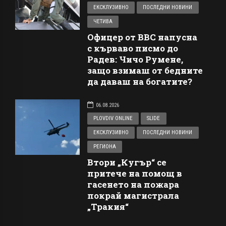
ЕКСКЛУЗИВНО
ПОСЛЕДНИ НОВИНИ
ЧЕТИВА
Офицер от ВВС напусна
с кърваво писмо до
Радев: Чичо Румене,
защо взимаш от бедните
да даваш на богатите?
06.08.2026
PLOVDIV ONLINE
SLIDE
ЕКСКЛУЗИВНО
ПОСЛЕДНИ НОВИНИ
РЕГИОНА
Втори „Кугър“ се
притече на помощ в
гасенето на пожара
покрай магистрала
„Тракия“