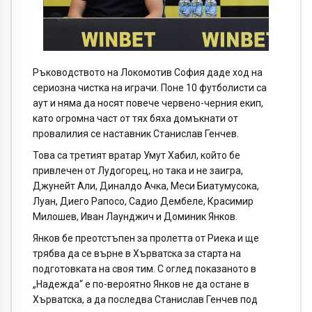
Ръководството на Локомотив София даде ход на
сериозна чистка на играчи. Поне 10 футболисти са
аут и няма да носят повече червено-черния екип,
като огромна част от тях бяха домъкнати от
провалилия се наставник Станислав Генчев.
Това са третият вратар Умут Хабил, който бе
привлечен от Лудогорец, но така и не заигра,
Джунейт Али, Диналдо Ачка, Меси Биатумусока,
Луан, Диего Рапосо, Садио Дембеле, Красимир
Милошев, Иван Лаунджич и Доминик Янков.
Янков бе преотстъпен за пролетта от Риека и ще
трябва да се върне в Хърватска за старта на
подготовката на своя тим. С оглед показаното в
„Надежда“ е по-вероятно Янков не да остане в
Хърватска, а да последва Станислав Генчев под