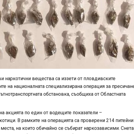
и наркотични вещества са иззети от
пловдив
ските
ите на националната специализирана операция за пресичан
ътнотранспортната обстановка, съобщиха от Областната
 на акцията по един от водещите показатели –
отици. В рамките на операцията са проверени 214 питейни
места, на които обичайно се събират наркозависими. Снета