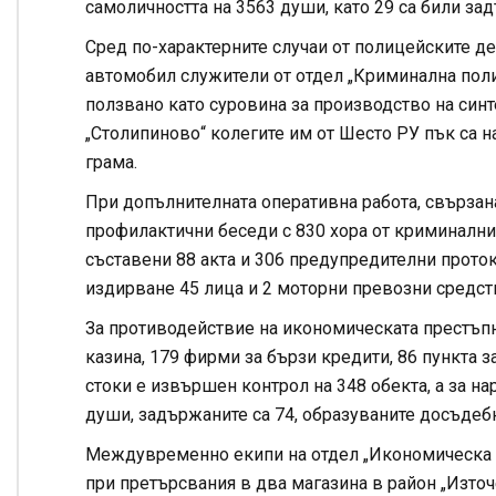
самоличността на 3563 души, като 29 са били за
Сред по-характерните случаи от полицейските де
автомобил служители от отдел „Криминална поли
ползвано като суровина за производство на синт
„Столипиново“ колегите им от Шесто РУ пък са на
грама.
При допълнителната оперативна работа, свързана 
профилактични беседи с 830 хора от криминални
съставени 88 акта и 306 предупредителни прото
издирване 45 лица и 2 моторни превозни средст
За противодействие на икономическата престъпн
казина, 179 фирми за бързи кредити, 86 пункта з
стоки е извършен контрол на 348 обекта, а за н
души, задържаните са 74, образуваните досъдеб
Междувременно екипи на отдел „Икономическа п
при претърсвания в два магазина в район „Източ