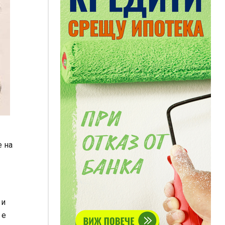
е на
 и
 е