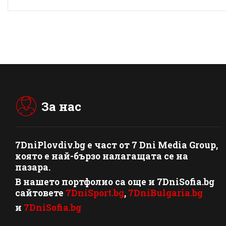
За нас
7DniPlovdiv.bg
e част от
7 Dni Media Group
,
която е най-бързо налагащата се на
пазара.
В нашето портфолио са още и 7DniSofia.bg
сайтовете
7DniSport.bg
,
7DniBulgaria.bg
и
7DniSofia.bg