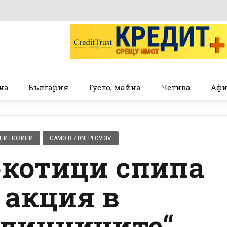
на
България
Густо, майна
Четива
Афи
НИ НОВИНИ
САМО В 7 DNI PLOVDIV
аркотици спипа
 акция в
тличниците“