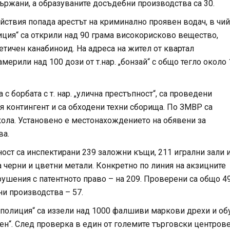
държани, а образуваните досъдебни производства са 30.
йствия попада арестът на криминално проявен водач, в чий
ция“ са открили над 90 грама високорисково вещество,
етичен канабиноид. На адреса на жител от квартал
мерили над 100 дози от т.нар. „бонзай“ с общо тегло около 
с борбата с т. нар. „улична престъпност“, са проведени
я контингент и са обходени техни сборища. По ЗМВР са
кола. Установено е местонахождението на обявени за
ва.
ост са инспектирани 239 заложни къщи, 211 игрални зали 
а черни и цветни метали. Конкретно по линия на акзицните
арушения с патентното право – на 209. Проверени са общо 4
ни производства – 57.
олиция“ са иззели над 1000 фалшиви маркови дрехи и об
ен“. След проверка в един от големите търговски центрове