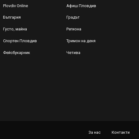
Plovdiv Online
Афиш Пловдив
България
Градът
Густо, майна
Региона
Спортен Пловдив
Тримон на деня
Фейсбукарник
Четива
За нас
Контакти