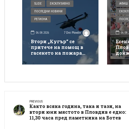
SLIDE
ЕКСКЛУЗИВНО
АФИШ 
ПОСЛЕДНИ НОВИНИ
ЕКСКЛ
РЕГИОНА
ПОСЛЕ
06.08.2026
06.08.
7 Dni Plovdiv
Втори „Кугър“ се
Есен
притече на помощ в
Плов
гасенето на пожара
донж
покрай магистрала
спек
„Тракия“
Донк
PREVIOUS
Както всяка година, така и тази, на
втори юни мястото в Пловдив е едно:
11,30 часа пред паметника на Ботев