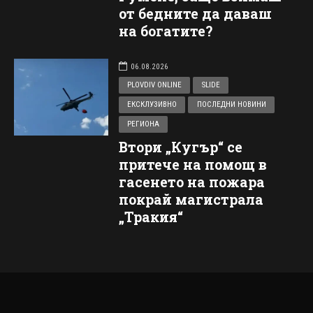
от бедните да даваш
на богатите?
06.08.2026
PLOVDIV ONLINE
SLIDE
ЕКСКЛУЗИВНО
ПОСЛЕДНИ НОВИНИ
РЕГИОНА
Втори „Кугър“ се
притече на помощ в
гасенето на пожара
покрай магистрала
„Тракия“