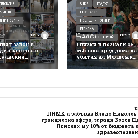
ПЛОВДИВ
SLIDE
ГРАДЪТ
УЗИВНО
ЕКСКЛУЗИВНО
ДНИ НОВИНИ
ПОСЛЕДНИ НОВИНИ
РЕГИОНА
2026
06.08.2026
7 Dni Plovdiv
7 Dni Plovdiv
САМО В 7 DNI PLOVDIV
ният салон в
Близки и познати се
див започва с
събраха пред дома на
уанския
убития на Младежки
такъл на Деян
хълм: Не е педофил,
ов
търсеше си приятелк
NE
ПИМК-а забърка Владо Николов 
грандиозна афера, заради Ботев П
Поисках му 10% от бюджета 
здравеопазван