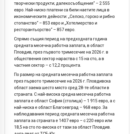
творчески продукти; далекосъобщения“ – 2 555
евро. Най-ниско платени са били наетите лица в
икономическите дейности: „Селско, горско и рибно
стопанство“ – 853 евро и „Хотелиерство и
ресторантьорство“ – 857 евро.
Спрямо същия период на предходната година
средната месечна работна заплата, в област
Пловдив
, през първото тримесечие на 2026 г. в
обществения сектор нараства с 15 на сто, а в
частния сектор – с 12,2 процента.
По размер на средната месечна работна заплата
през първото тримесечие на 2026 г.
Пловдив
ска
област заема шесто място сред 28-те области в
страната. С най-висока средна месечна работна
заплата е област София (столица) – 1 915 евро, а с
най-ниска е област Благоевград – 968 евро. За
наблюдавания период средната месечна работна
заплата за страната е 1407 евро – с 220 евро или
18,5 на сто по-висока от тази за област
Пловдив
.
допълват от ТСБ-Юг.