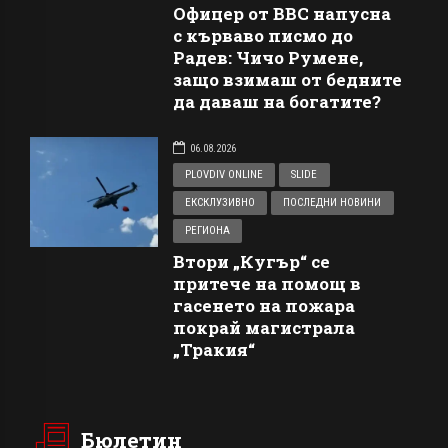
Офицер от ВВС напусна
с кърваво писмо до
Радев: Чичо Румене,
защо взимаш от бедните
да даваш на богатите?
06.08.2026
PLOVDIV ONLINE
SLIDE
ЕКСКЛУЗИВНО
ПОСЛЕДНИ НОВИНИ
РЕГИОНА
Втори „Кугър“ се
притече на помощ в
гасенето на пожара
покрай магистрала
„Тракия“
Бюлетин