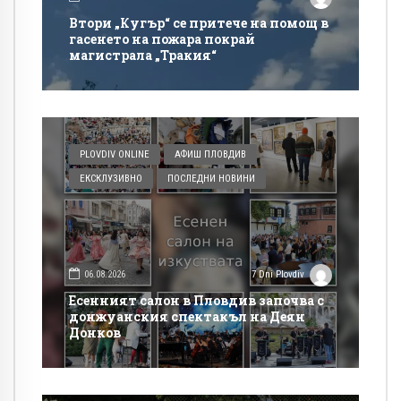
Втори „Кугър“ се притече на помощ в
гасенето на пожара покрай
магистрала „Тракия“
PLOVDIV ONLINE
АФИШ ПЛОВДИВ
ЕКСКЛУЗИВНО
ПОСЛЕДНИ НОВИНИ
06.08.2026
7 Dni Plovdiv
Есенният салон в Пловдив започва с
донжуанския спектакъл на Деян
Донков