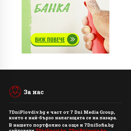
За нас
7DniPlovdiv.bg
e част от
7 Dni Media Group
,
която е най-бързо налагащата се на пазара.
В нашето портфолио са още и 7DniSofia.bg
сайтовете
7DniSport.bg
,
7DniBulgaria.bg