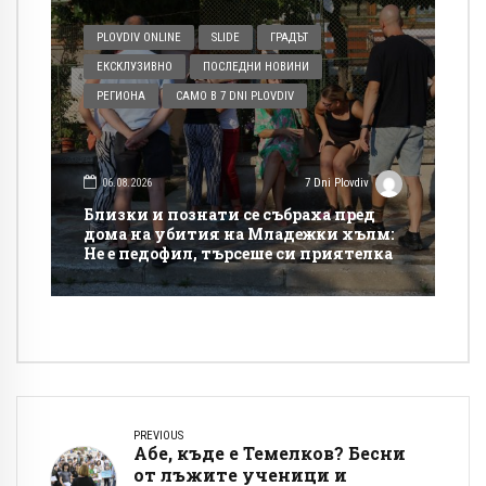
PLOVDIV ONLINE
SLIDE
ГРАДЪТ
ЕКСКЛУЗИВНО
ПОСЛЕДНИ НОВИНИ
РЕГИОНА
САМО В 7 DNI PLOVDIV
06.08.2026
7 Dni Plovdiv
Близки и познати се събраха пред
дома на убития на Младежки хълм:
Не е педофил, търсеше си приятелка
PREVIOUS
Абе, къде е Темелков? Бесни
от лъжите ученици и