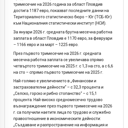
тримесечие на 2026 година за област
Пловдив
достига 1187 евро, показват последните данни на
Териториалното статистическо бюро – Юг (ТСБ-Юг)
към Националния статистически институт (НСИ).
За януари 2026 г. средната брутна месечна работна
заплата в област
Пловдив
е 1170 евро, за февруари
– 1166 евро и за март – 1225 евро.
През първото тримесечие на 2026 г. средната
месечна работна заплата се увеличава спрямо
четвъртото тримесечие на 2025 г. с 1,3 на сто, а с 6,6
на сто – спрямо първото тримесечие на 2025 г.
Най-голямо е увеличението в „Финансови и
застрахователни дейности“ – с 32,3 процента и
„Селско, горско и рибно стопанство“ – с 15,1
процента. Най-високо средномесечно трудово
възнаграждение през първото тримесечие на 2026
г. са получили наетите лица по трудово и служебно
правоотношение в икономическите дейности:
„Създаване и разпространение на информация и