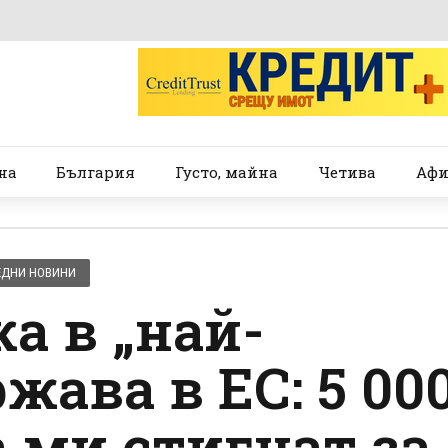
на
България
Густо, майна
Четива
Афи
ЕДНИ НОВИНИ
а в „най-
жава в ЕС: 5 00
 ми стигнат за