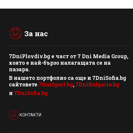
За нас
7DniPlovdiv.bg
e част от
7 Dni Media Group
,
която е най-бързо налагащата се на
пазара.
В нашето портфолио са още и 7DniSofia.bg
сайтовете
7DniSport.bg
,
7DniBulgaria.bg
и
7DniSofia.bg
КОНТАКТИ