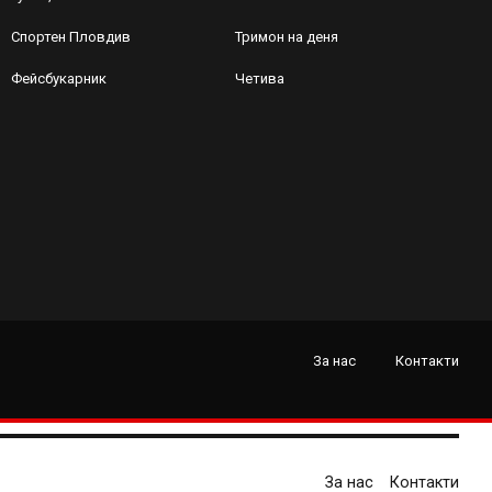
Спортен Пловдив
Тримон на деня
Фейсбукарник
Четива
За нас
Контакти
За нас
Контакти