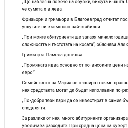
„Ще наблегна повече на обувки, бижута и чанта. С
че сумата е в лева.
Фризьори и гримьори в Благоевград отчитат поск
услугите си възможно най-стабилни.
„При моите абитуриенти ще запазя миналогодишнит
сложността и гъстотата на косата“, обяснява Ал
Гримьорът Памела допълва:
„Промяната идва основно от по-високите цени н
евро.“
Семейството на Мария не планира голямо празнен
нея средствата могат да бъдат използвани по-ра
„По-добре тези пари да се инвестират в самия б
споделя тя.
За разлика от нея, много абитуриенти организир
увеличава разходите. При средна цена на куверт 