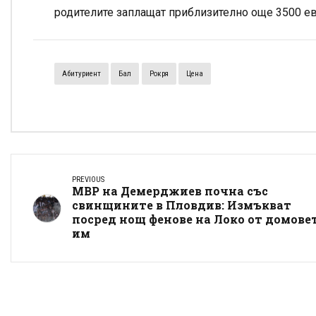
родителите заплащат приблизително още 3500 ев
Абитуриент
Бал
Рокря
Цена
PREVIOUS
МВР на Демерджиев почна със
свинщините в Пловдив: Измъкват
посред нощ фенове на Локо от домове
им