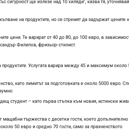
ъс сигурност ще излезе над 10 хиляди“, казва тя, уточнявай
ъпване на продуктите, но се стремят да задържат цените 
е цени. Те варират от 40 до 80, до 100 евро, в зависимос
ександър Филипов, фризьор-стилист.
а продуктите. Услугата варира между 45 и максимум около 
ство, като лимитът за подготовката е около 5000 евро. С
зумно:
ъдещ студент – като първа стъпка към новия, истински живо
ат мащабни тържества с десетки гости, което допълнително
около 50 евро и средно 70 гости, само за празненството