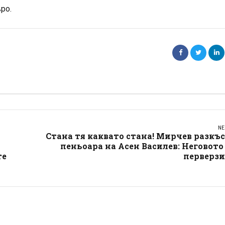
ро.
NE
Стана тя каквато стана! Мирчев разкъ
пеньоара на Асен Василев: Неговото
те
перверзи