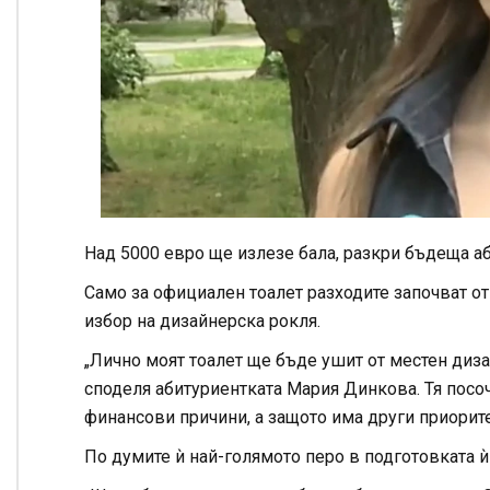
Над 5000 евро ще излезе бала, разкри бъдеща аб
Само за официален тоалет разходите започват от
избор на дизайнерска рокля.
„Лично моят тоалет ще бъде ушит от местен диза
споделя абитуриентката Мария Динкова. Тя посоч
финансови причини, а защото има други приорите
По думите ѝ най-голямото перо в подготовката ѝ