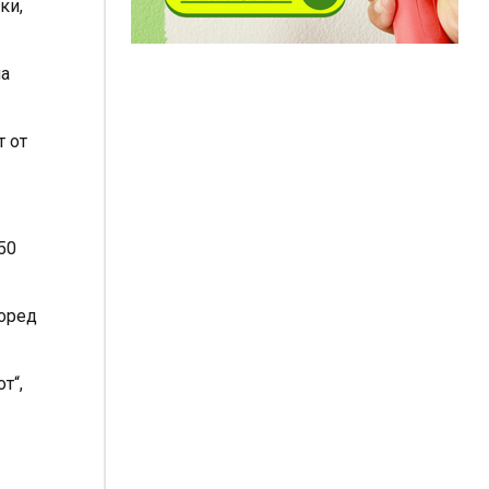
ки,
на
т от
50
поред
т“,