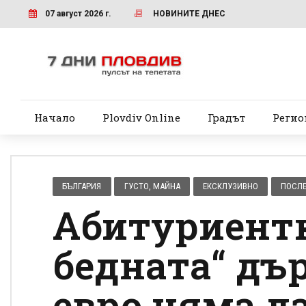
07 август 2026 г.
НОВИНИТЕ ДНЕС
Начало
Plovdiv Online
Градът
Регио
БЪЛГАРИЯ
ГУСТО, МАЙНА
ЕКСКЛУЗИВНО
ПОСЛ
Абитуриентк
бедната“ дър
евро няма да