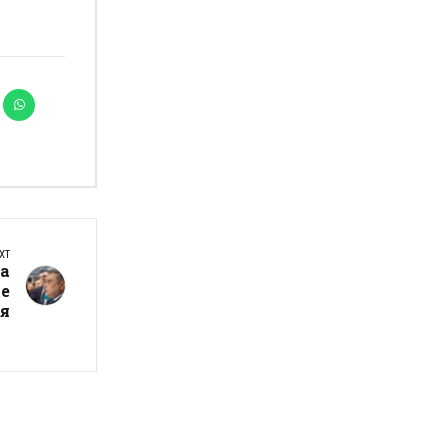
XT
са
 е
я