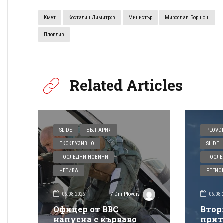
Кмет
Костадин Димитров
Министър
Мирослав Боршош
Пловдив
Related Articles
SLIDE
БЪЛГАРИЯ
PLOVDI
ЕКСКЛУЗИВНО
SLIDE
ПОСЛЕДНИ НОВИНИ
ПОСЛЕ
ЧЕТИВА
РЕГИО
06.08.2026
06.08.
7 Dni Plovdiv
Офицер от ВВС
Втор
напусна с кърваво
прит