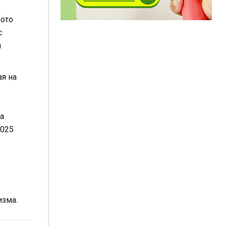
вото
с
м
ая на
а
2025
изма.