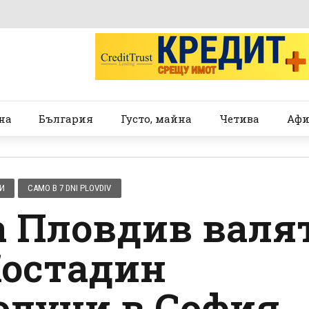
на
България
Густо, майна
Четива
Афи
И
САМО В 7 DNI PLOVDIV
а Пловдив валя
Костадин
олучи в София