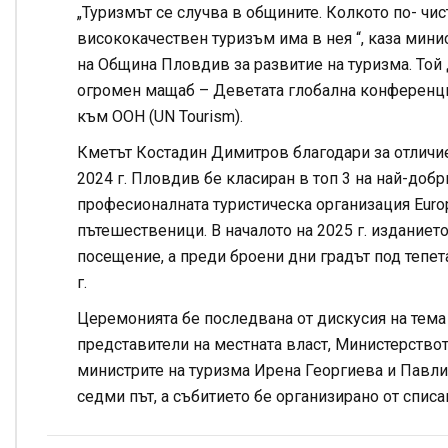
„Туризмът се случва в общините. Колкото по- чис
висококачествен туризъм има в нея “, каза мин
на Община Пловдив за развитие на туризма. Той 
огромен мащаб – Деветата глобална конференци
към ООН (UN Tourism).
Кметът Костадин Димитров благодари за отличиет
2024 г. Пловдив бе класиран в топ 3 на най-добр
професионалната туристическа организация Europe
пътешественици. В началото на 2025 г. издание
посещение, а преди броени дни градът под тепет
г.
Церемонията бе последвана от дискусия на тема
представители на местната власт, Министерствот
министрите на туризма Ирена Георгиева и Павли
седми път, а събитието бе организирано от списа