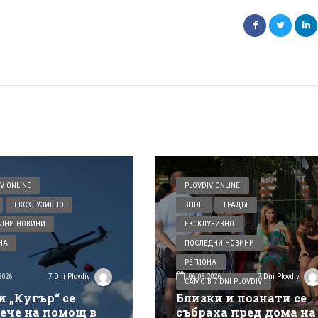
V ONLINE
PLOVDIV ONLINE
ЕКСКЛУЗИВНО
SLIDE
ГРАДЪТ
ДНИ НОВИНИ
ЕКСКЛУЗИВНО
НА
ПОСЛЕДНИ НОВИНИ
РЕГИОНА
2026
06.08.2026
7 Dni Plovdiv
7 Dni Plovdiv
САМО В 7 DNI PLOVDIV
и „Кугър“ се
Близки и познати се
ече на помощ в
събраха пред дома на