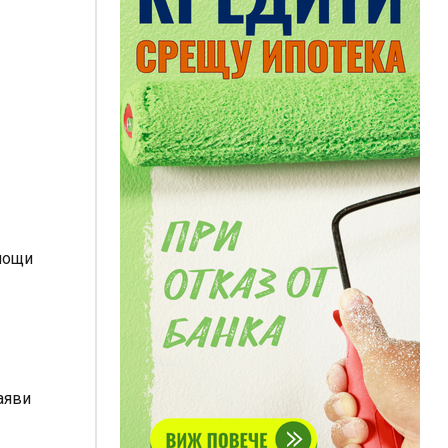
снощи
аяви