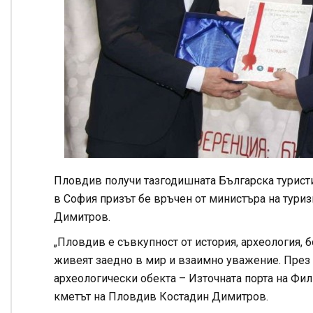
Пловдив получи тазгодишната Българска туристи
в София призът бе връчен от министъра на тур
Димитров.
„Пловдив е съвкупност от история, археология, б
живеят заедно в мир и взаимно уважение. През 
археологически обекта – Източната порта на Фил
кметът на Пловдив Костадин Димитров.