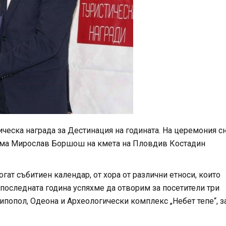
ческа награда за Дестинация на годината. На церемония 
изма Мирослав Боршош на кмета на Пловдив Костадин
огат събитиен календар, от хора от различни етноси, които
последната година успяхме да отворим за посетители три
ипопол, Одеона и Археологически комплекс „Небет тепе“, з