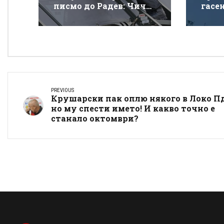
писмо до Радев: Чичо
гасе
Румене, защо взимаш
покр
от бедните да даваш
„Тра
на богатите?
PREVIOUS
Крушарски пак оплю някого в Локо Пд
но му спести името! И какво точно е
станало октомври?