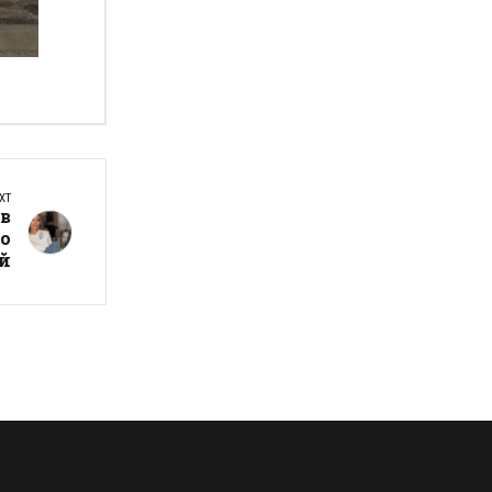
а
XT
 в
но
 й