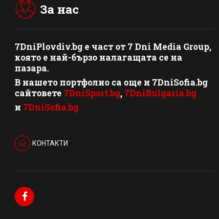
За нас
7DniPlovdiv.bg
e част от
7 Dni Media Group
,
която е най-бързо налагащата се на
пазара.
В нашето портфолио са още и 7DniSofia.bg
сайтовете
7DniSport.bg
,
7DniBulgaria.bg
и
7DniSofia.bg
КОНТАКТИ