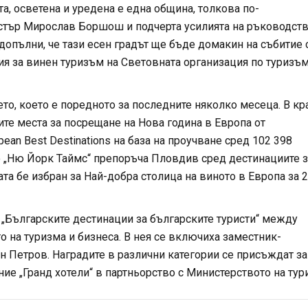
та, осветена и уредена е една община, толкова по-
истър Мирослав Боршош и подчерта усилията на ръководст
допълни, че тази есен градът ще бъде домакин на събитие 
я за винен туризъм на Световната организация по туризъ
о, което е поредното за последните няколко месеца. В кр
ите места за посрещане на Нова година в Европа от
an Best Destinations на база на проучване сред 102 398
то „Ню Йорк Таймс“ препоръча Пловдив сред дестинациите з
ата бе избран за Най-добра столица на виното в Европа за 
 „Българските дестинации за българските туристи“ между
о на туризма и бизнеса. В нея се включиха заместник-
н Петров. Наградите в различни категории се присъждат за
ние „Гранд хотели“ в партньорство с Министерството на тур