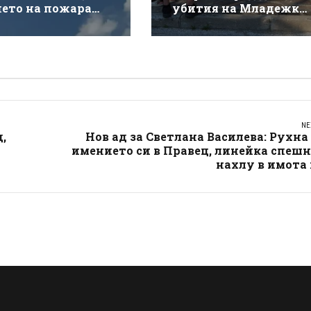
нето на пожара
убития на Младежки
ай магистрала
хълм: Не е педофил,
кия“
търсеше си приятелк
NE
,
Нов ад за Светлана Василева: Рухна
имението си в Правец, линейка спеш
нахлу в имота