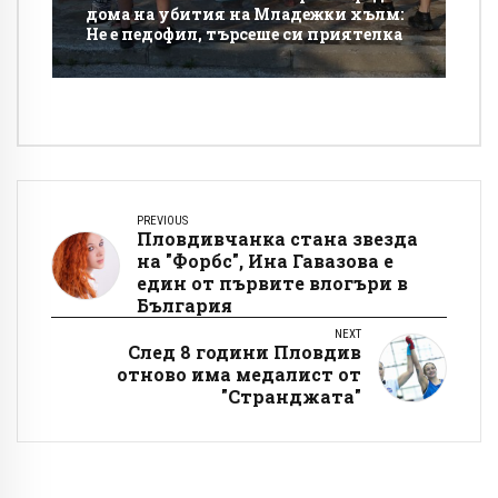
дома на убития на Младежки хълм:
Не е педофил, търсеше си приятелка
PREVIOUS
Пловдивчанка стана звезда
на "Форбс", Ина Гавазова е
един от първите влогъри в
България
NEXT
След 8 години Пловдив
отново има медалист от
"Странджата"