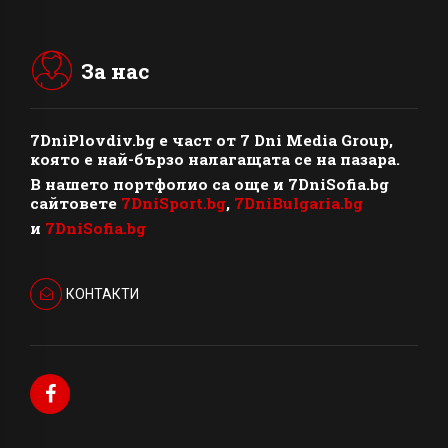
За нас
7DniPlovdiv.bg
e част от
7 Dni Media Group
,
която е най-бързо налагащата се на пазара.
В нашето портфолио са още и 7DniSofia.bg
сайтовете
7DniSport.bg
,
7DniBulgaria.bg
и
7DniSofia.bg
КОНТАКТИ