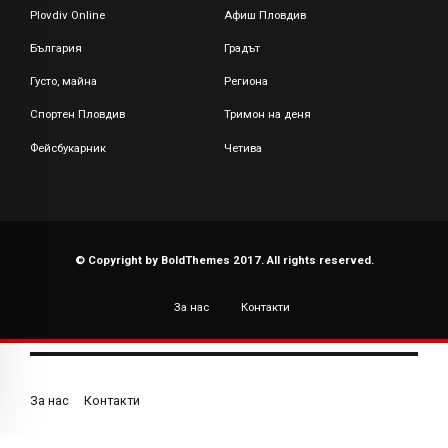
Plovdiv Online
Афиш Пловдив
България
Градът
Густо, майна
Региона
Спортен Пловдив
Тримон на деня
Фейсбукарник
Четива
© Copyright by BoldThemes 2017. All rights reserved.
За нас
Контакти
За нас
Контакти