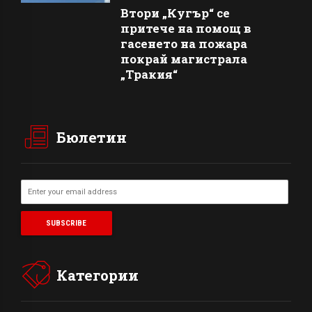
Втори „Кугър“ се
притече на помощ в
гасенето на пожара
покрай магистрала
„Тракия“
Бюлетин
Категории