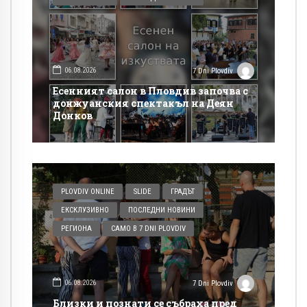
06.08.2026
7 Dni Plovdiv
Есенният салон в Пловдив започва с
донжуанския спектакъл на Деян
Донков
PLOVDIV ONLINE
SLIDE
ГРАДЪТ
ЕКСКЛУЗИВНО
ПОСЛЕДНИ НОВИНИ
РЕГИОНА
САМО В 7 DNI PLOVDIV
06.08.2026
7 Dni Plovdiv
Близки и познати се събраха пред