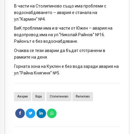
В части на Столипиново също има проблеми с
водоснабдяването – авария е станала на
ул.“Кармен“ №4.
ВиК проблеми има и в части от Южен – авария на
водопровод има на ул.“Николай Райнов“ №16.
Районът е без водоснабдяване.
Очаква се тези аварии да бъдат отстранени в
рамките на деня.
Горната зона на Куклен е без вода заради авария на
ул.“Райна Княгиня“ №5.
Авария
Вода
Столипиново
Филипово