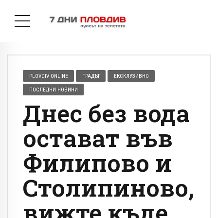
PLOVDIV ONLINE
ГРАДЪТ
ЕКСКЛУЗИВНО
ПОСЛЕДНИ НОВИНИ
Днес без вода
остават във
Филипово и
Столипиново,
вижте къде