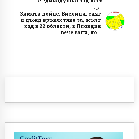
е единодушно зад него
NEXT
Зимата дойде: Виелици, сняг
и дъжд връхлетяха за, жълт
код в 22 области, в Пловдив
вече вали, но...