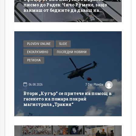
писмо до Радев: Чичо Румене, защо
взимаш от бедните да даваш на
богатите?
PLOVDIV ONLINE
SLIDE
ЕКСКЛУЗИВНО
ПОСЛЕДНИ НОВИНИ
РЕГИОНА
06.08.2026
7 Dni Plovdiv
Втори „Кугър“ се притече на помощ в
гасенето на пожара покрай
магистрала „Тракия“