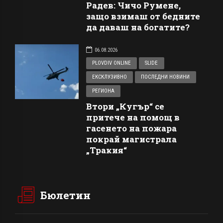
Радев: Чичо Румене,
защо взимаш от бедните
да даваш на богатите?
06.08.2026
PLOVDIV ONLINE
SLIDE
ЕКСКЛУЗИВНО
ПОСЛЕДНИ НОВИНИ
РЕГИОНА
Втори „Кугър“ се
притече на помощ в
гасенето на пожара
покрай магистрала
„Тракия“
Бюлетин