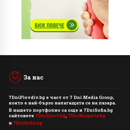
За нас
7DniPlovdiv.bg
e част от
7 Dni Media Group
,
която е най-бързо налагащата се на пазара.
В нашето портфолио са още и 7DniSofia.bg
сайтовете
7DniSport.bg
,
7DniBulgaria.bg
и
7DniSofia.bg