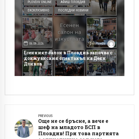
PLOVDIV ONLINE
АФИШ ПЛОВДИВ
ЕКСКЛУЗИВНО
ПОСЛЕДНИ НОВИНИ
06.08.2026
7 Dni Plovdiv
Есенният салон в Пловдив започва с
донжуанския спектакъл на Деян
Донков
PREVIOUS
Още не се бръсне, а вече е
шеф на младото БСП в
Пловдив! При това партията