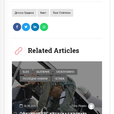
Детска Градина
Кмет
Тони Стойчева
Related Articles
SLIDE
БЪЛГАРИЯ
ЕКСКЛУЗИВНО
ПОСЛЕДНИ НОВИНИ
ЧЕТИВА
06.08.2026
7 Dni Plovdiv
Офицер от ВВС напусна с кърваво