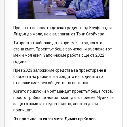
Проектът за новата детска градина зад Кауфланд и
Лидъл до мола, не е възлаган от Тони Стойчева.
Тя просто трябваше да го приеме готов, когото
стана кмет. Проектът беше замислен и възложен от
мен и моя екип. Започнахме работа още от 2022
година.
През 2023 заложихме средства за проектиране в
бюджета на района, а в средата на годината го
възложихме чрез обществена поръчка.
Когато приключи моят мандат проектът беше готов,
просто трябваше новият кмет да го приеме. Чудих се
защо го замотаха една година, явно за да си го
припишат.
От профила на екс-кмета Димитър Колев