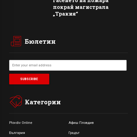
гасенето на пожара
покрай магистрала
„Тракия“
Бюлетин
Категории
Plovdiv Online
Афиш Пловдив
България
Градът