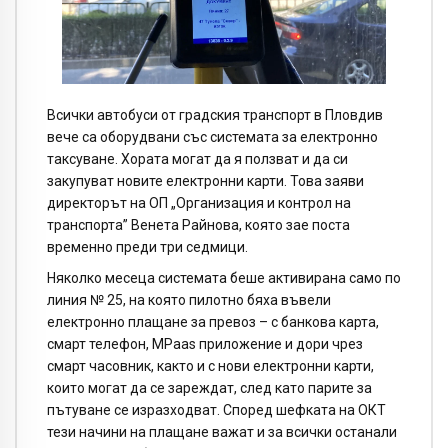
Всички автобуси от градския транспорт в Пловдив
вече са оборудвани със системата за електронно
таксуване. Хората могат да я ползват и да си
закупуват новите електронни карти. Това заяви
директорът на ОП „Организация и контрол на
транспорта” Венета Райнова, която зае поста
временно преди три седмици.
Няколко месеца системата беше активирана само по
линия № 25, на която пилотно бяха въвели
електронно плащане за превоз – с банкова карта,
смарт телефон, MPaas приложение и дори чрез
смарт часовник, както и с нови електронни карти,
които могат да се зареждат, след като парите за
пътуване се изразходват. Според шефката на ОКТ
тези начини на плащане важат и за всички останали