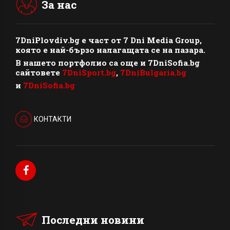
За нас
7DniPlovdiv.bg
e част от
7 Dni Media Group
,
която е най-бързо налагащата се на пазара.
В нашето портфолио са още и 7DniSofia.bg
сайтовете
7DniSport.bg
,
7DniBulgaria.bg
и
7DniSofia.bg
КОНТАКТИ
Последни новини