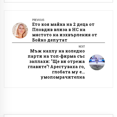
PREVIOUS
Ето коя майка на 2 деца от
Пловдив влиза в НС на
мястото на изхвърления от
Бойко депутат
NEXT
Мъж нахлу на коледно
парти на топ-фирма със
заплахи: "Ще ви отрежа
главите"! Арестуваха го,
глобата му е...
умопомрачителна