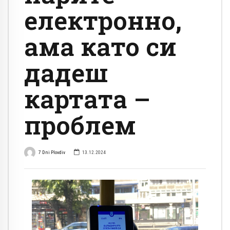
електронно,
ама като си
дадеш
картата –
проблем
7 Dni Plovdiv
13.12.2024