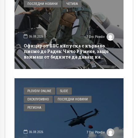
ПОСЛЕДНИ НОВИНИ
ЧЕТИВА
06.08.2026
7 Dni Plovdiv
Офицер от ВВС напусна с кърваво
писмо до Радев: Чичо Румене, защо
взимаш от бедните да даваш на
богатите?
PLOVDIV ONLINE
SLIDE
ЕКСКЛУЗИВНО
ПОСЛЕДНИ НОВИНИ
РЕГИОНА
06.08.2026
7 Dni Plovdiv