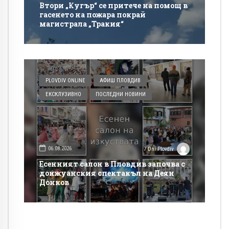
Втори „Кугър“ се притече на помощ в
гасенето на пожара покрай
магистрала „Тракия“
PLOVDIV ONLINE
АФИШ ПЛОВДИВ
ЕКСКЛУЗИВНО
ПОСЛЕДНИ НОВИНИ
06.08.2026
7 Dni Plovdiv
Есенният салон в Пловдив започва с
донжуанския спектакъл на Деян
Донков