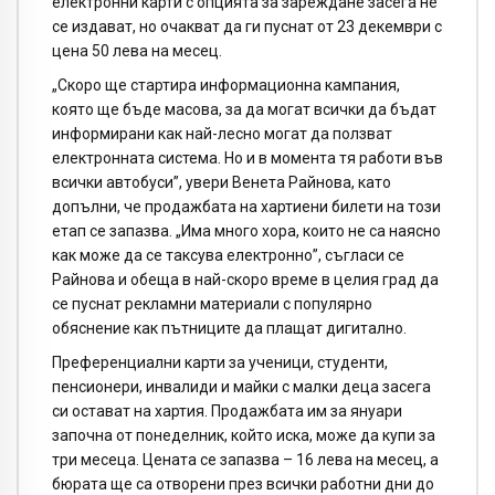
електронни карти с опцията за зареждане засега не
се издават, но очакват да ги пуснат от 23 декември с
цена 50 лева на месец.
„Скоро ще стартира информационна кампания,
която ще бъде масова, за да могат всички да бъдат
информирани как най-лесно могат да ползват
електронната система. Но и в момента тя работи във
всички автобуси”, увери Венета Райнова, като
допълни, че продажбата на хартиени билети на този
етап се запазва. „Има много хора, които не са наясно
как може да се таксува електронно”, съгласи се
Райнова и обеща в най-скоро време в целия град да
се пуснат рекламни материали с популярно
обяснение как пътниците да плащат дигитално.
Преференциални карти за ученици, студенти,
пенсионери, инвалиди и майки с малки деца засега
си остават на хартия. Продажбата им за януари
започна от понеделник, който иска, може да купи за
три месеца. Цената се запазва – 16 лева на месец, а
бюрата ще са отворени през всички работни дни до