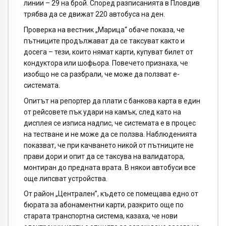
линии – 29 на брой. Според разписанията в Пловдив
трябва да се движат 220 автобуса на ден.
Проверка на вестник „Марица“ обаче показа, че
пътниците продължават да се таксуват както и
досега – тези, които нямат карти, купуват билет от
кондуктора или шофьора. Повечето признаха, че
изобщо не са разбрали, че може да ползват е-
системата.
Опитът на репортер да плати с банкова карта в един
от рейсовете пък удари на камък, след като на
дисплея се изписа надпис, че системата е в процес
на тестване и не може да се ползва. Наблюденията
показват, че при качването никой от пътниците не
прави дори и опит да се таксува на валидатора,
монтиран до предната врата. В някои автобуси все
още липсват устройства.
От район „Централен”, където се помещава едно от
бюрата за абонаментни карти, разкрито още по
старата транспортна система, казаха, че нови