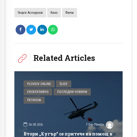
Георги Аспарухов
Кино
Филм
Related Articles
PLOVDIV ONLINE
SLIDE
ЕКСКЛУЗИВНО
ПОСЛЕДНИ НОВИНИ
РЕГИОНА
06.08.2026
7 Dni Plovdiv
Втори „Кугър“ се притече на помощ в