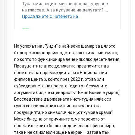
Но успехът на „Гунди“ е най-вече шамар за цялото
българско кинопроизводство, както и за системата,
по която то функционира вече няколко десетилетия.
Продуцентите днес деликатно предпочитат да
премълчават премеждията си с Националния
филмов център, който през 2022 г. отхвърли
субсидирането на проекта (един от безумните
аргументи бил, че сценаристът Емил Бонев е умрял).
Впоследствие държавната институция някак си
гузно се присламчи към финансирането на
продукцията, но символично и „от кумова срама“.
Може би една от причините е, че повечето от
проектите, които беше предпочела да финансира,
така и не са излезли още на екран – затова пък