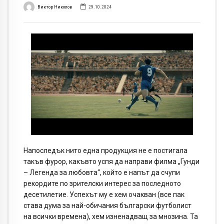
Виктор Николов
29.10.2024
Напоследък нито една продукция не е постигала
такъв фурор, какъвто успя да направи филма „Гунди
– Легенда за любовта“, който е напът да счупи
рекордите по зрителски интерес за последното
десетилетие. Успехът му е хем очакван (все пак
става дума за най-обичания български футболист
на всички времена), хем изненадващ за мнозина. Та