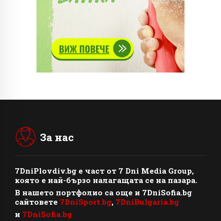
За нас
7DniPlovdiv.bg
e част от
7 Dni Media Group
,
която е най-бързо налагащата се на пазара.
В нашето портфолио са още и 7DniSofia.bg
сайтовете
7DniSport.bg
,
7DniBulgaria.bg
и
7DniSofia.bg