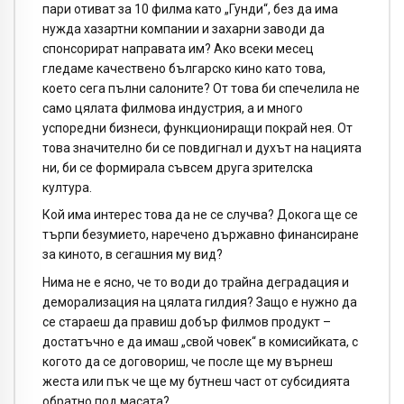
пари отиват за 10 филма като „Гунди“, без да има
нужда хазартни компании и захарни заводи да
спонсорират направата им? Ако всеки месец
гледаме качествено българско кино като това,
което сега пълни салоните? От това би спечелила не
само цялата филмова индустрия, а и много
успоредни бизнеси, функциониращи покрай нея. От
това значително би се повдигнал и духът на нацията
ни, би се формирала съвсем друга зрителска
култура.
Кой има интерес това да не се случва? Докога ще се
търпи безумието, наречено държавно финансиране
за киното, в сегашния му вид?
Нима не е ясно, че то води до трайна деградация и
деморализация на цялата гилдия? Защо е нужно да
се стараеш да правиш добър филмов продукт –
достатъчно е да имаш „свой човек“ в комисийката, с
когото да се договориш, че после ще му върнеш
жеста или пък че ще му бутнеш част от субсидията
обратно под масата?