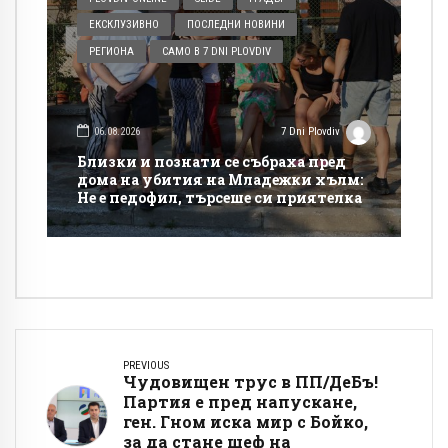
ЕКСКЛУЗИВНО
ПОСЛЕДНИ НОВИНИ
РЕГИОНА
САМО В 7 DNI PLOVDIV
06.08.2026
7 Dni Plovdiv
Близки и познати се събраха пред
дома на убития на Младежки хълм:
Не е педофил, търсеше си приятелка
PREVIOUS
Чудовищен трус в ПП/ДеБъ!
Партия е пред напускане,
ген. Гном иска мир с Бойко,
за да стане шеф на