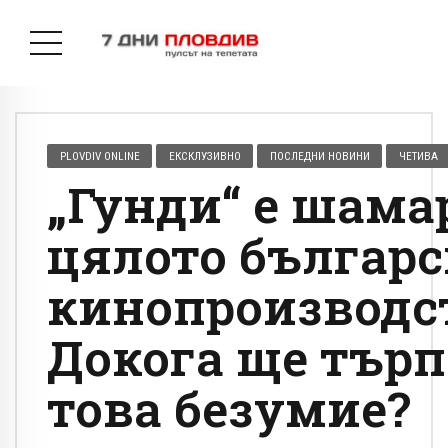
PLOVDIV ONLINE
ЕКСКЛУЗИВНО
ПОСЛЕДНИ НОВИНИ
ЧЕТИВА
„Гунди“ е шама
цялото българс
кинопроизводс
Докога ще тър
това безумие?