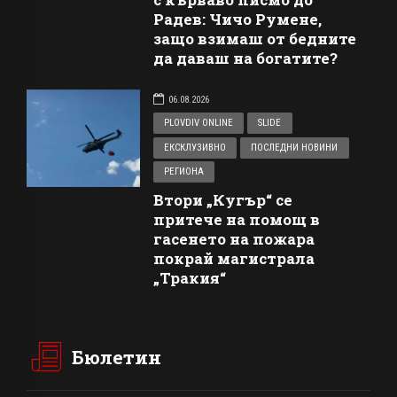
Радев: Чичо Румене,
защо взимаш от бедните
да даваш на богатите?
06.08.2026
PLOVDIV ONLINE
SLIDE
ЕКСКЛУЗИВНО
ПОСЛЕДНИ НОВИНИ
РЕГИОНА
Втори „Кугър“ се
притече на помощ в
гасенето на пожара
покрай магистрала
„Тракия“
Бюлетин