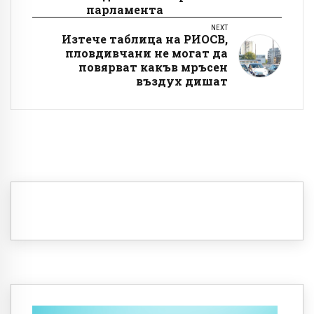
парламента
NEXT
Изтече таблица на РИОСВ,
пловдивчани не могат да
повярват какъв мръсен
въздух дишат