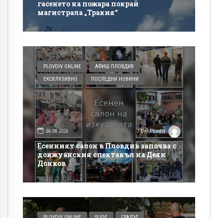
гасенето на пожара покрай
магистрала „Тракия“
PLOVDIV ONLINE
АФИШ ПЛОВДИВ
ЕКСКЛУЗИВНО
ПОСЛЕДНИ НОВИНИ
06.08.2026
7 Dni Plovdiv
Есенният салон в Пловдив започва с
донжуанския спектакъл на Деян
Донков
PLOVDIV ONLINE
SLIDE
ГРАДЪТ