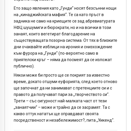
Ето защо явления като „Гунди“ носят безсънни нощи
на „кинаджийската мафия“. Те са като пръст в
задника не само на криещите се зад абревиатурата
НФЦ шушумиги и бюрократи, но и на всички в този
занаят, които вегетират благодарение на
съществуващата позорна система. От тях в близките
дни очаквайте изблици на ирония и снизхождение
към фурора на „Гунди“ (по-вероятно само в
приятелски кръг – няма да посмеят да се изложат
публично).
Някои може би просто ще се покрият за известно
време, докато отшуми еуфорията, след което отново
ще започнат да ни занимават с претенциите си и с
правото да получават пари за „творчеството си“.
Трети – със сигурност най-малката част от тези
„занаятчии“ – може и трайно да се засрамят. Та с
какво оттук нататък ще оправдават своята
посредственост и незабележимост?, пита „Уикенд“.