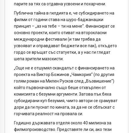
парите за тях са отдавна усвоени и похарчени.
Публична тайна в гилдията е, че субсидирането на
филми от години става на шуро-баджанашки
принцип – „аз на тебе – ти на мене“. Финансират се
основно проекти, които отиват на второкласни
международни фестивали (и там трябва да
усвояват и оправдават бюджети все пак), откъдето
гордо се връщат със статуетки, а у нас ги гледат
шепа зрители мазохисти.
„Още не е отшумял скандалът с финансирането на
проекта на Виктор Божинов „Чамкория“ (по другия
голям роман на Милен Русков след „Възвишение“)
който първоначално също беше отхвърлен от
комисията с безумни аргументи. Затова пък бяха
субсидирани куп безумия, чиито автори се срамуват
дори да ги пуснат по кината, за да не се сблъскат с
горчивата реалност на провала си.
Годишно държавата отделя около 40 милиона за
филмопроизводство. Представяте ли си, ако тези