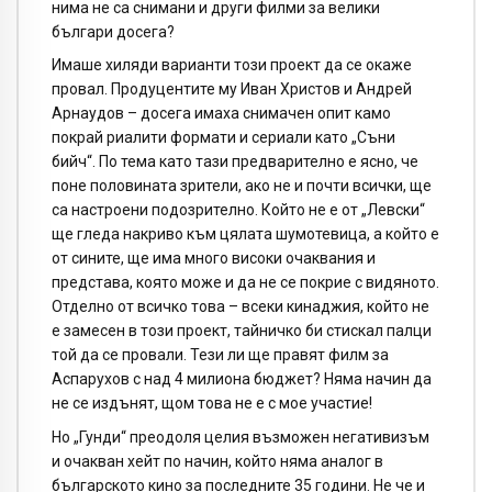
нима не са снимани и други филми за велики
българи досега?
Имаше хиляди варианти този проект да се окаже
провал. Продуцентите му Иван Христов и Андрей
Арнаудов – досега имаха снимачен опит камо
покрай риалити формати и сериали като „Съни
бийч“. По тема като тази предварително е ясно, че
поне половината зрители, ако не и почти всички, ще
са настроени подозрително. Който не е от „Левски“
ще гледа накриво към цялата шумотевица, а който е
от сините, ще има много високи очаквания и
представа, която може и да не се покрие с видяното.
Отделно от всичко това – всеки кинаджия, който не
е замесен в този проект, тайничко би стискал палци
той да се провали. Тези ли ще правят филм за
Аспарухов с над 4 милиона бюджет? Няма начин да
не се издънят, щом това не е с мое участие!
Но „Гунди“ преодоля целия възможен негативизъм
и очакван хейт по начин, който няма аналог в
българското кино за последните 35 години. Не че и