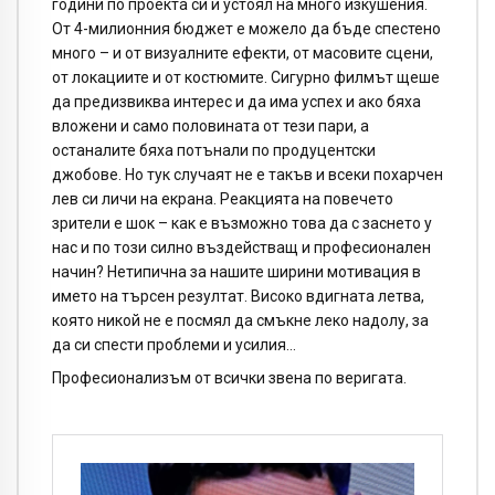
години по проекта си и устоял на много изкушения.
От 4-милионния бюджет е можело да бъде спестено
много – и от визуалните ефекти, от масовите сцени,
от локациите и от костюмите. Сигурно филмът щеше
да предизвиква интерес и да има успех и ако бяха
вложени и само половината от тези пари, а
останалите бяха потънали по продуцентски
джобове. Но тук случаят не е такъв и всеки похарчен
лев си личи на екрана. Реакцията на повечето
зрители е шок – как е възможно това да с заснето у
нас и по този силно въздействащ и професионален
начин? Нетипична за нашите ширини мотивация в
името на търсен резултат. Високо вдигната летва,
която никой не е посмял да смъкне леко надолу, за
да си спести проблеми и усилия…
Професионализъм от всички звена по веригата.