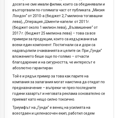
досега не сме имали филми, които са обединявали и
възторгвали по-голямата част от публиката. „Мисия
Лондон“ от 2010-а (бюджет 2,7 милиона тогавашни
лева), „Операция „Шменти-капели: от 2011г.
(бюджет около 1 милион лева), „Възвишение“ от
2017 г. (бюджет 25 милиона лева) – това са все
примери за продукции, които са издържани във
всеки един компонент. Постигнали са и дори са
надхвърлили очакванията и целите си. При „Гунди“
вложението беше още по-голямо – отчасти
благодарение и на сигурността, че интересът е
абсолютно гарантиран
Той е и рядък пример за това как парите на
компания за залагания могат наистина да отидат по
предназначение – въпреки че през последните
години хазартът и неговата реклама основателно се
приемат като нещо силно токсично.
Триумфът на „Гунди“ е венец на усилията на
всеотдаен и целенасочен екип, работил седем