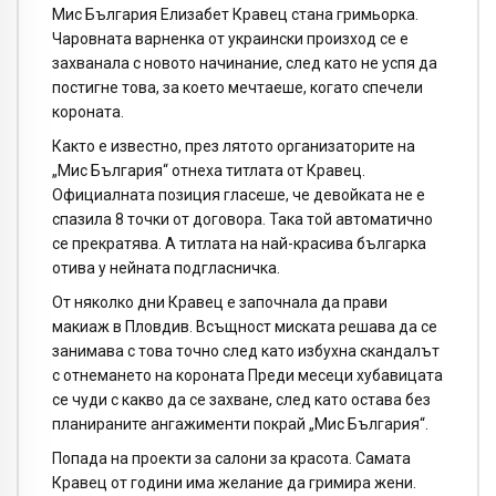
Мис България Елизабет Кравец стана гримьорка.
Чаровната варненка от украински произход се е
захванала с новото начинание, след като не успя да
постигне това, за което мечтаеше, когато спечели
короната.
Както е известно, през лятото организаторите на
„Мис България“ отнеха титлата от Кравец.
Официалната позиция гласеше, че девойката не е
спазила 8 точки от договора. Така той автоматично
се прекратява. А титлата на най-красива българка
отива у нейната подгласничка.
От няколко дни Кравец е започнала да прави
макиаж в Пловдив. Всъщност миската решава да се
занимава с това точно след като избухна скандалът
с отнемането на короната Преди месеци хубавицата
се чуди с какво да се захване, след като остава без
планираните ангажименти покрай „Мис България“.
Попада на проекти за салони за красота. Самата
Кравец от години има желание да гримира жени.