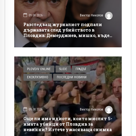
09.08.2026
Виктор Николов
Разследващ журналист подпали
държавата след убийството в
Пловдив: Демерджиев, мишко, къде
си!?
PLOVDIV ONLINE
SLIDE
ГРАДЪТ
ЕКСКЛУЗИВНО
ПОСЛЕДНИ НОВИНИ
09.08.2026
Виктор Николов
Още ли има идиоти, които мислят 5-
имата убийци от Пловдив за
невинни? Изтече ужасяваща снимка