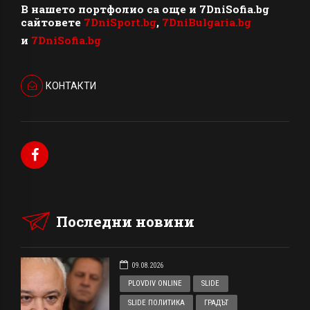
В нашето портфолио са още и 7DniSofia.bg
сайтовете
7DniSport.bg
,
7DniBulgaria.bg
и
7DniSofia.bg
КОНТАКТИ
Последни новини
09.08.2026
PLOVDIV ONLINE
SLIDE
SLIDE ПОЛИТИКА
ГРАДЪТ