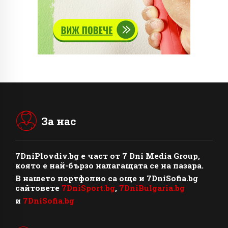
За нас
7DniPlovdiv.bg
e част от
7 Dni Media Group
,
която е най-бързо налагащата се на пазара.
В нашето портфолио са още и 7DniSofia.bg
сайтовете
7DniSport.bg
,
7DniBulgaria.bg
и
7DniSofia.bg