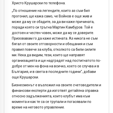
Христо Крушарски по телефона.
„По отношение на легендите, които аз съм бил
прогонил, ще кажа само, че Войнов е още жив и
може да му се обадите, за да ви каже причината,
поради която си тръгна Мартин Камбуров. Той е
достоен и честен човек, може да му се доверите.
Призовавам го да каже истината. Аз никога не съм
бягал от своите отговорности и обещания и съм
правил повече за клуба, отколкото са били силите
ми. Нека да видим, тези, които ще направят
организацията и ще надградят над постигнатото по-
добре от мен на фона на всичко, което се случва и в
България, и в света в последните години“, добави
още Крушарски.
Бизнесменът е възложил на своите счетоводители и
финансови експерти да изготвят детайлна справка
относно задълженията, които клубът има към
момента и как те са се трупали и погасявали по
време на неговото управление.