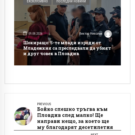
ЕКСКЛУЗИВНО
ПОСЛЕДНИ НОВИНИ
09.08.2026
Виктор Николов
Шокиращо: 5-те млади изроди от
Младежкия са преследвали да убият
и друг човек в Пловдив
PREVIOUS
Бойко спешно тръгва към
Пловдив след малко! Ще
направи нещо, за което ще
му благодарят десетилетия
NEXT