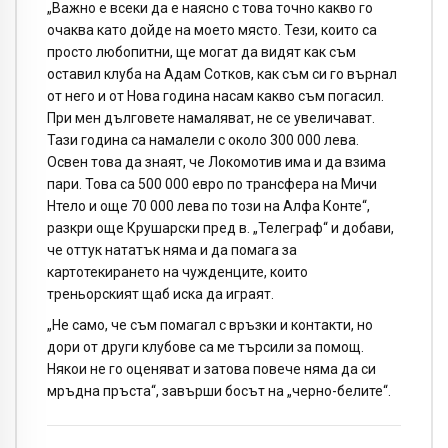
„Важно е всеки да е наясно с това точно какво го
очаква като дойде на моето място. Тези, които са
просто любопитни, ще могат да видят как съм
оставил клуба на Адам Сотков, как съм си го върнал
от него и от Нова година насам какво съм погасил.
При мен дълговете намаляват, не се увеличават.
Тази година са намалели с около 300 000 лева.
Освен това да знаят, че Локомотив има и да взима
пари. Това са 500 000 eвро по трансфера на Мичи
Нтело и още 70 000 лева по този на Алфа Конте“,
разкри още Крушарски пред в. „Телеграф“ и добави,
че оттук нататък няма и да помага за
картотекирането на чужденците, които
треньорският щаб иска да играят.
„Не само, че съм помагал с връзки и контакти, но
дори от други клубове са ме търсили за помощ.
Някои не го оценяват и затова повече няма да си
мръдна пръста“, завърши босът на „черно-белите“.