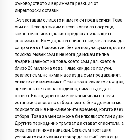
ръководството и верижната реакция от
директорски оставки.
„Аз заставам с лицето и името си пред всички. Това
съм аз. Нека да видим и тези, които са насреща,
какво точно искат, какво предлагат и как ще го
реализират. Но – да, категоричен съм, че аз няма да
си тръгна от Локомотив, без да получа сумата, която
поисках. Човек съм и не мога да искам пълна
възрвъщаемост на това, което съм дал, което е
близо 20 милиона лева. Няма как да се получи,
реалист съм, но няма и все аз да съм прецаканият,
оплютият и виновният. Освен това, каквото съм дал,
ще си остане там на стадиона, няма къде да го
отнеса. Благодарен съм и се извинявам на тези
истински фенове на отбора, които бяха до мен и ме
подкрепяха и в най-мизерните времена, когато взех
отбора. Това за мен са може би няколкостотин души.
Другите периодично тръгват да стават спасители, а
след това ги няма никакви. Сега съм поставил
условието си и чакам отговор до петък“, каза още