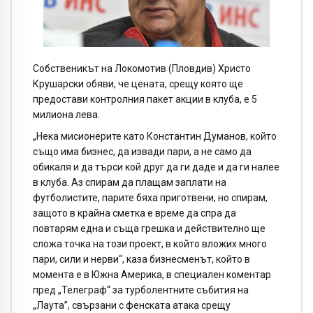
Собственикът на Локомотив (Пловдив) Христо
Крушарски обяви, че цената, срещу която ще
предостави контролния пакет акции в клуба, е 5
милиона лева.
„Нека мисионерите като Константин Думанов, който
също има бизнес, да извади пари, а не само да
обикаля и да търси кой друг да ги даде и да ги налее
в клуба. Аз спирам да плащам заплати на
футболистите, парите бяха приготвени, но спирам,
защото в крайна сметка е време да спра да
повтарям една и съща грешка и действително ще
сложа точка на този проект, в който вложих много
пари, сили и нерви“, каза бизнесменът, който в
момента е в Южна Америка, в специален коментар
пред „Телеграф“ за турболентните събития на
„Лаута”, свързани с фенската атака срещу