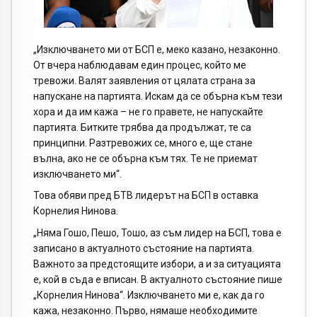
„Изключването ми от БСП е, меко казано, незаконно.
От вчера наблюдавам един процес, който ме
тревожи. Валят заявления от цялата страна за
напускане на партията. Искам да се обърна към тези
хора и да им кажа – не го правете, не напускайте
партията. Битките трябва да продължат, те са
принципни. Разтревожих се, много е, ще стане
вълна, ако не се обърна към тях. Те не приемат
изключването ми“.
Това обяви пред БТВ лидерът на БСП в оставка
Корнелия Нинова.
„Няма Гошо, Пешо, Тошо, аз съм лидер на БСП, това е
записано в актуалното състояние на партията.
Важното за предстоящите избори, а и за ситуацията
е, кой в съда е вписан. В актуалното състояние пише
„Корнелия Нинова“. Изключването ми е, как да го
кажа, незаконно. Първо, нямаше необходимите