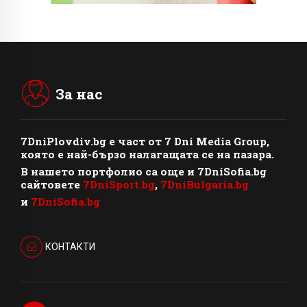
За нас
7DniPlovdiv.bg
e част от
7 Dni Media Group
,
която е най-бързо налагащата се на пазара.
В нашето портфолио са още и 7DniSofia.bg
сайтовете
7DniSport.bg
,
7DniBulgaria.bg
и
7DniSofia.bg
КОНТАКТИ