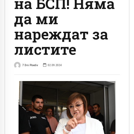
на БСП! Няма
да ми
нареждат за
листите
7 Dni Plovdiv
02.09.2024