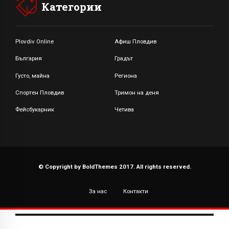
Категории
Plovdiv Online
Афиш Пловдив
България
Градът
Густо, майна
Региона
Спортен Пловдив
Тримон на деня
Фейсбукарник
Четива
© Copyright by BoldThemes 2017. All rights reserved.
За нас
Контакти