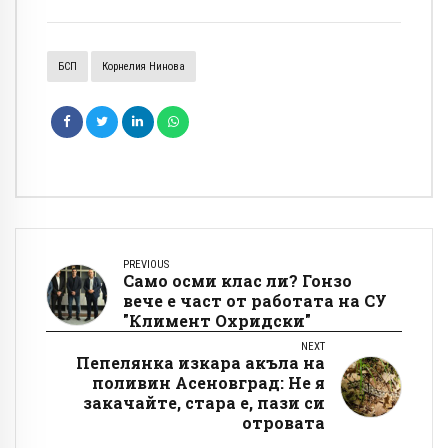
БСП
Корнелия Нинова
PREVIOUS
Само осми клас ли? Гонзо
вече е част от работата на СУ
"Климент Охридски"
NEXT
Пепелянка изкара акъла на
поливин Асеновград: Не я
закачайте, стара е, пази си
отровата