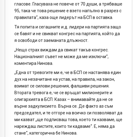
гласове. Гласуваха не повече от 70 души, а трябваше
95, така че това решение е взето напълно в разрез с
правилата“, каза още лидерът на БСП в оставка.
Тя попита и сегашните и.д. лидери на партията защо
се бавят и не свикват конгрес на партията, който да
я освободи от заеманата длъжност.
„Нещо страх виждам да свикат такъв конгрес.
Националният съвет не може да ме изключи“,
коментира Нинова.
„Една от тревогите ми е, че в БСП се настанява един
дух на незачитане на устав, на правила, на закон,
взимат се силови решения, фалшиви решения.
Втората тревога е, че се връщат милионерите и
олигархията в БСП. Казах – внимавайте да не се
върне задкулисието. Върна се. Де факто аз съм
председател, и те отгоре на всичко си позволяват да
ми казват „ще подписваш това, което ти казваме, ще
нареждаш листите, които ти кадваме“. Е, няма да
стане“, категорична бе Нинова.