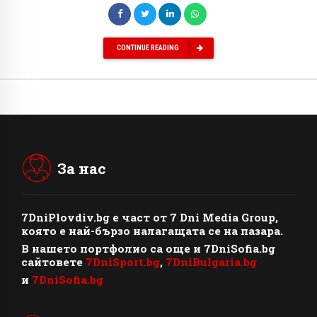
CONTINUE READING
За нас
7DniPlovdiv.bg
e част от
7 Dni Media Group
,
която е най-бързо налагащата се на пазара.
В нашето портфолио са още и 7DniSofia.bg
сайтовете
7DniSport.bg
,
7DniBulgaria.bg
и
7DniSofia.bg