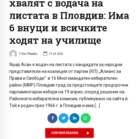
хвалят с водача на
листата в Пловдив: Има
6 внуци и всичките
ходят на училище
7 Dni Plovdiv
19.03.2026
Яшар Асан е водач на листата с кандидати за народни
представители на коалиция от партии (КП) „Алианс за
Права и Свободи“ в 16 Многомандатен избирателен
район (МИР)-Пловдив-град за предстоящите предсрочни
парламентарни избори на 19 април, според решение на
Районната избирателна комисия, публикувано на сайта ѝ.
Той е роден през 1966 г. в Пловдив и има […]
CONTINUE READING