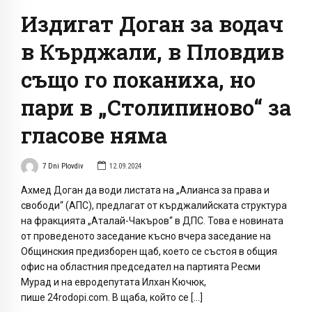
Издигат Доган за водач
в Кърджали, в Пловдив
също го поканиха, но
пари в „Столипиново“ за
гласове няма
7 Dni Plovdiv
12.09.2024
Ахмед Доган да води листата на „Алианса за права и
свободи“ (АПС), предлагат от кърджалийската структура
на фракцията „Аталай-Чакъров“ в ДПС. Това е новината
от проведеното заседание късно вчера заседание на
Общинския предизборен щаб, което се състоя в общия
офис на областния председател на партията Ресми
Мурад и на евродепутата Илхан Кючюк,
пише 24rodopi.com. В щаба, който се […]