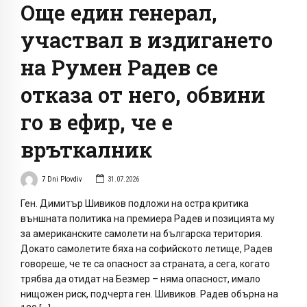
Още един генерал,
участвал в издигането
на Румен Радев се
отказа от него, обвини
го в ефир, че е
връткалник
7 Dni Plovdiv
31.07.2026
Ген. Димитър Шивиков подложи на остра критика
външната политика на премиера Радев и позицията му
за американските самолети на българска територия.
Докато самолетите бяха на софийското летище, Радев
говореше, че те са опасност за страната, а сега, когато
трябва да отидат на Безмер – няма опасност, имало
нищожен риск, подчерта ген. Шивиков. Радев обърна на