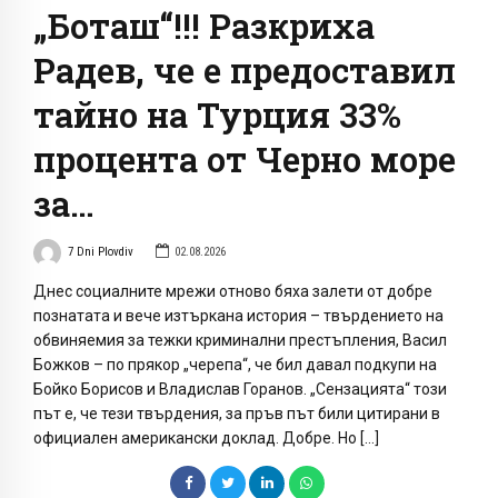
„Боташ“!!! Разкриха
Радев, че е предоставил
тайно на Турция 33%
процента от Черно море
за…
7 Dni Plovdiv
02.08.2026
Днес социалните мрежи отново бяха залети от добре
познатата и вече изтъркана история – твърдението на
обвиняемия за тежки криминални престъпления, Васил
Божков – по прякор „черепа“, че бил давал подкупи на
Бойко Борисов и Владислав Горанов. „Сензацията“ този
път е, че тези твърдения, за пръв път били цитирани в
официален американски доклад. Добре. Но […]