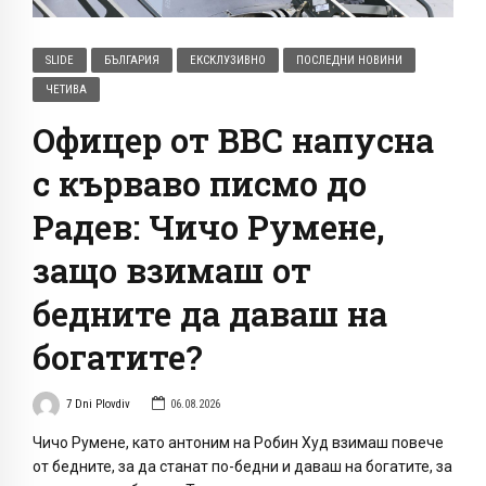
SLIDE
БЪЛГАРИЯ
ЕКСКЛУЗИВНО
ПОСЛЕДНИ НОВИНИ
ЧЕТИВА
Офицер от ВВС напусна
с кърваво писмо до
Радев: Чичо Румене,
защо взимаш от
бедните да даваш на
богатите?
7 Dni Plovdiv
06.08.2026
Чичо Румене, като антоним на Робин Худ взимаш повече
от бедните, за да станат по-бедни и даваш на богатите, за