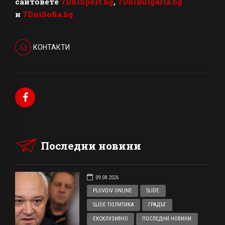
сайтовете
7DniSport.bg
,
7DniBulgaria.bg
и
7DniSofia.bg
КОНТАКТИ
Последни новини
09.08.2026
PLOVDIV ONLINE
SLIDE
SLIDE ПОЛИТИКА
ГРАДЪТ
ЕКСКЛУЗИВНО
ПОСЛЕДНИ НОВИНИ