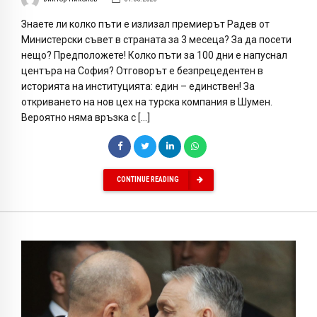
Знаете ли колко пъти е излизал премиерът Радев от
Министерски съвет в страната за 3 месеца? За да посети
нещо? Предположете! Колко пъти за 100 дни е напуснал
центъра на София? Отговорът е безпрецедентен в
историята на институцията: един – единствен! За
откриването на нов цех на турска компания в Шумен.
Вероятно няма връзка с […]
CONTINUE READING