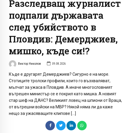
Разследващ журналист
подпали държавата
след убийството в
Пловдив: Демерджиев,
мишко, къде си!?
Виктор Николов
09.08.2026
Къде е другарят Демерджиев? Сигурно е на море.
Стотиците тролски профили, които го възхваляват,
мълчат за ужаса в Пловдив. А иначе многословният
вътрешен министър се е покрил като мишка. А новият
стар шеф на ДАНС? Великият ловец на шпиони от Враца,
от вътрешни войски на МВР? Някой няма ли да каже
нещо за ужасяващите клипове […]