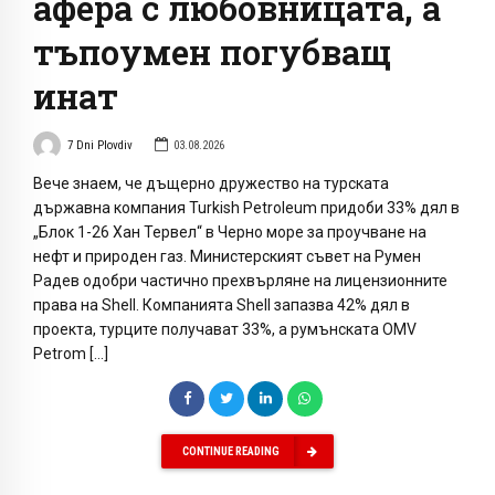
афера с любовницата, а
тъпоумен погубващ
инат
7 Dni Plovdiv
03.08.2026
Вече знаем, че дъщерно дружество на турската
държавна компания Turkish Petroleum придоби 33% дял в
„Блок 1-26 Хан Тервел“ в Черно море за проучване на
нефт и природен газ. Министерският съвет на Румен
Радев одобри частично прехвърляне на лицензионните
права на Shell. Компанията Shell запазва 42% дял в
проекта, турците получават 33%, а румънската OMV
Petrom […]
CONTINUE READING