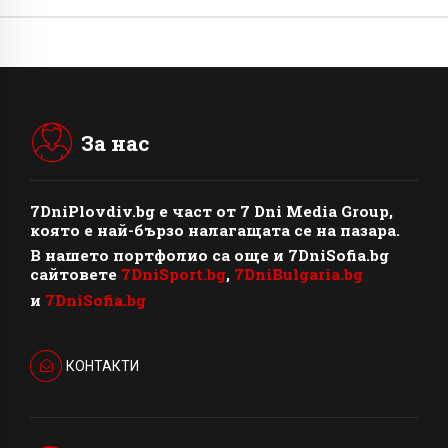
За нас
7DniPlovdiv.bg
e част от
7 Dni Media Group
,
която е най-бързо налагащата се на пазара.
В нашето портфолио са още и 7DniSofia.bg
сайтовете
7DniSport.bg
,
7DniBulgaria.bg
и
7DniSofia.bg
КОНТАКТИ