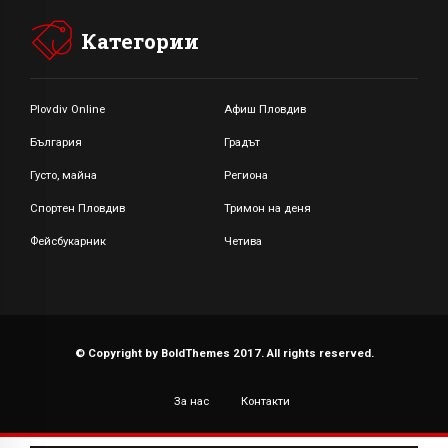
Категории
Plovdiv Online
Афиш Пловдив
България
Градът
Густо, майна
Региона
Спортен Пловдив
Тримон на деня
Фейсбукарник
Четива
© Copyright by BoldThemes 2017. All rights reserved.
За нас
Контакти