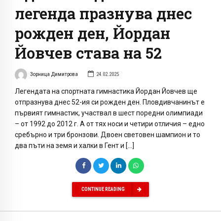
легенда празнува днес
рожден ден, Йордан
Йовчев става на 52
Зорница Димитрова
24.02.2025
Легендата на спортната гимнастика Йордан Йовчев ще
отпразнува днес 52-ия си рожден ден. Пловдивчанинът е
първият гимнастик, участвал в шест поредни олимпиади
– от 1992 до 2012 г. А от тях носи и четири отличия – едно
сребърно и три бронзови. Двоен световен шампион и то
два пъти на земя и халки в Гент и […]
CONTINUE READING