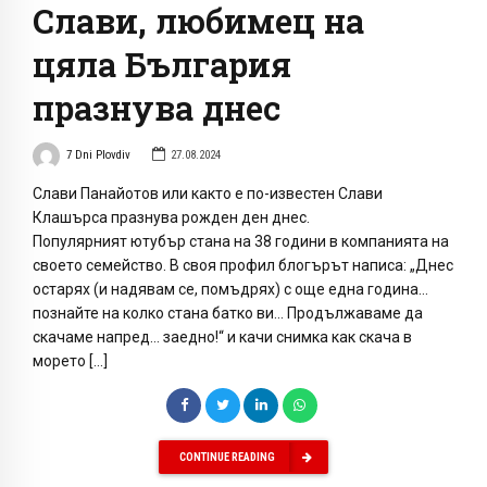
Слави, любимец на
цяла България
празнува днес
7 Dni Plovdiv
27.08.2024
Слави Панайотов или както е по-известен Слави
Клашърса празнува рожден ден днес.
Популярният ютубър стана на 38 години в компанията на
своето семейство. В своя профил блогърът написа: „Днес
остарях (и надявам се, помъдрях) с още една година…
познайте на колко стана батко ви… Продължаваме да
скачаме напред… заедно!“ и качи снимка как скача в
морето […]
CONTINUE READING