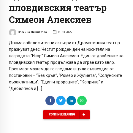
пловдивския театър
Симеон Алексиев
Зорница Димитрова
01.03.2025
Двама забележителни актьори от Драматичния театър
празнуват днес. Честит рожден ден на носителя на
наградата “Икар” Симеон Алексиев. Един от доайените на
пловдивския театър продължава да играе като звяр.
През март можем да го гледаме в цяло съзвездие от
постановки – “Без кръв”, “Ромео и Жулиета”, “Солунските
съзаклятници”, “Едип и пророците”, “Коприна” и
“Дебелянов и […]
CONTINUE READING