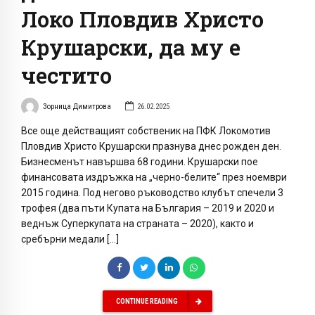
Локо Пловдив Христо
Крушарски, да му е
честито
Зорница Димитрова
26.02.2025
Все още действащият собственик на ПФК Локомотив
Пловдив Христо Крушарски празнува днес рожден ден.
Бизнесменът навършва 68 години. Крушарски пое
финансовата издръжка на „черно-белите“ през ноември
2015 година. Под негово ръководство клубът спечели 3
трофея (два пъти Купата на България – 2019 и 2020 и
веднъж Суперкупата на страната – 2020), както и
сребърни медали […]
CONTINUE READING