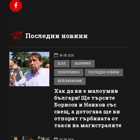
Последни новини
04.08.2026
SLIDE
БЪЛГАРИЯ
ЕКСКЛУЗИВНО
ПОСЛЕДНИ НОВИНИ
ФЕЙСБУКАРНИК
Хак да ви е малоумни
българи! Ще търсите
Борисов и Нанков със
свещ, а дотогава ще ви
отпорят гърбината от
такси на магистралите
04.08.2026