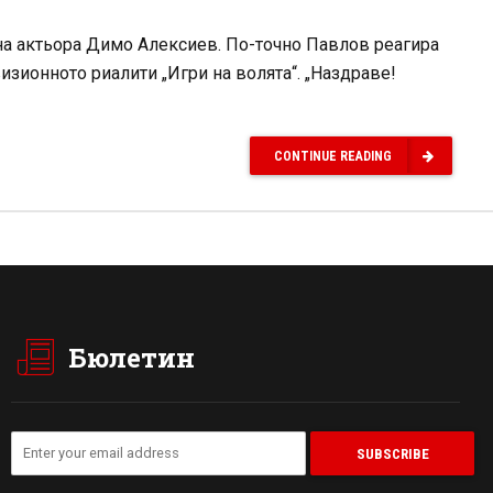
на актьора Димо Алексиев. По-точно Павлов реагира
изионното риалити „Игри на волята“. „Наздраве!
CONTINUE READING
Бюлетин