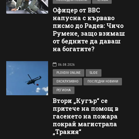
Офицер от ВВС
напусна с кърваво
писмо до Радев: Чичо
Румене, защо взимаш
от бедните да даваш
на богатите?
06.08.2026
PLOVDIV ONLINE
SLIDE
ЕКСКЛУЗИВНО
ПОСЛЕДНИ НОВИНИ
РЕГИОНА
Втори „Кугър“ се
притече на помощ в
гасенето на пожара
покрай магистрала
„Тракия“