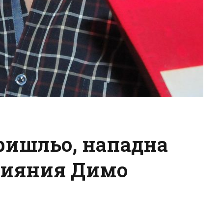
дришльо, нападна
 пияния Димо