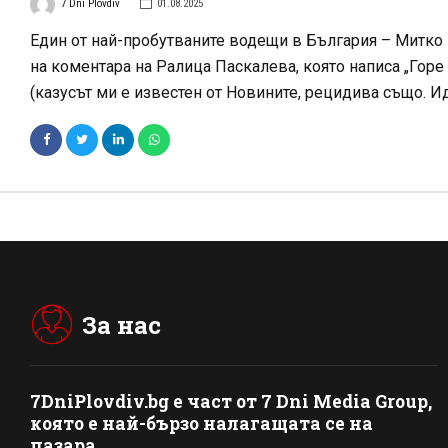
7 Dni Plovdiv
01.08.2025
Един от най-пробутваните водещи в България – Митко 
на коментара на Ралица Паскалева, която написа „Горе 
(казусът ми е известен от Новините, рецидива също. Ид
За нас
7DniPlovdiv.bg
e част от
7 Dni Media Group
,
която е най-бързо налагащата се на
пазара.