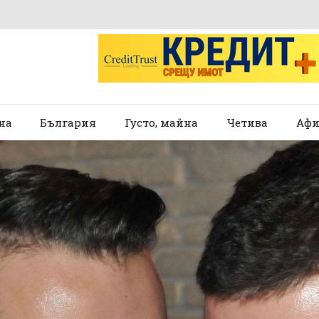
на
България
Густо, майна
Четива
Афи