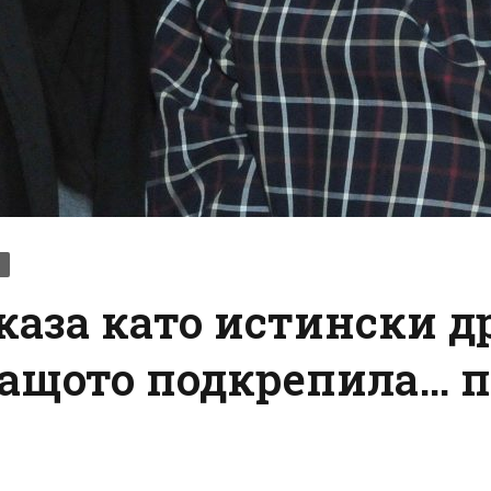
каза като истински 
 защото подкрепила…