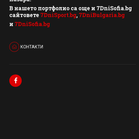
В нашето портфолио са още и 7DniSofia.bg
сайтовете
7DniSport.bg
,
7DniBulgaria.bg
и
7DniSofia.bg
КОНТАКТИ