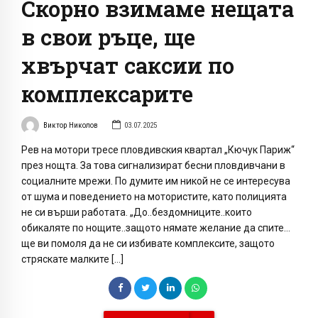
Скорно взимаме нещата
в свои ръце, ще
хвърчат саксии по
комплексарите
Виктор Николов
03.07.2025
Рев на мотори тресе пловдивския квартал „Кючук Париж“
през нощта. За това сигнализират бесни пловдивчани в
социалните мрежи. По думите им никой не се интересува
от шума и поведението на мотористите, като полицията
не си върши работата. „До..бездомниците..които
обикаляте по нощите..защото нямате желание да спите…
ще ви помоля да не си избивате комплексите, защото
стряскате малките […]