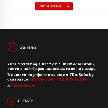
CONTINUE READING
За нас
7DniPlovdiv.bg
e част от
7 Dni Media Group
,
която е най-бързо налагащата се на пазара.
В нашето портфолио са още и 7DniSofia.bg
сайтовете
7DniSport.bg
,
7DniBulgaria.bg
и
7DniSofia.bg
КОНТАКТИ