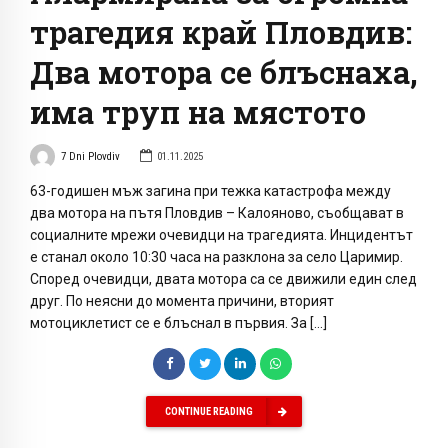
трагедия край Пловдив:
Два мотора се блъснаха,
има труп на мястото
7 Dni Plovdiv
01.11.2025
63-годишен мъж загина при тежка катастрофа между
два мотора на пътя Пловдив – Калояново, съобщават в
социалните мрежи очевидци на трагедията. Инцидентът
е станал около 10:30 часа на разклона за село Царимир.
Според очевидци, двата мотора са се движили един след
друг. По неясни до момента причини, вторият
мотоциклетист се е блъснал в първия. За […]
CONTINUE READING