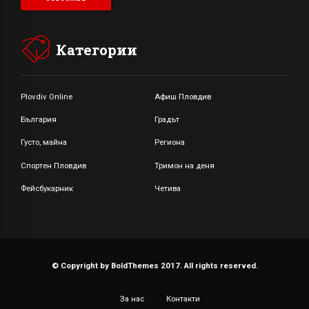
Категории
Plovdiv Online
Афиш Пловдив
България
Градът
Густо, майна
Региона
Спортен Пловдив
Тримон на деня
Фейсбукарник
Четива
© Copyright by BoldThemes 2017. All rights reserved.
За нас
Контакти