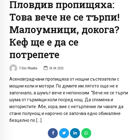
Пловдив пропищяха:
Това вече не се търпи!
Малоумници, докога?
Кеф ще е да се
потрепете
7 Dni Plovdiv
24.04.2025
Асеновградчани пропищяха от нощни състезатели с
мощни коли и мотори. По думите им лятото още не е
започнало, а шумът вече е непоносим. “Вече не се търпи
шума от гърмящи коли посред нощ. Да спомена и
мотористите. Абе, хора, вие с нетърпение ли чакате да
стане полунощ и нарочно се започва едно обикаляне
безцелно по […]