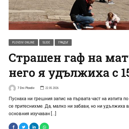
PLOVDIV ONLINE
SLIDE
ГРАДЪТ
Страшен гаф на мат
него я удължиха с 
7 Dni Plovdiv
22.05.2026
Пуснаха ни грешния запис на първата част на изпита по
се притеснихме. Да, малко ни забави, но ни удължиха 
основния изучаван […]