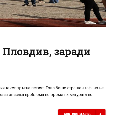
 Пловдив, заради
я текст, тръгна петият. Това беше страшен гаф, но не
назия описаха проблема по време на матурата по
CONTINUE READING