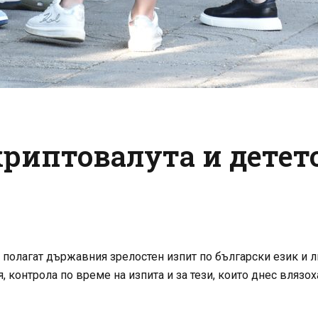
криптовалута и детето
 полагат държавния зрелостен изпит по български език и л
я, контрола по време на изпита и за тези, които днес вляз