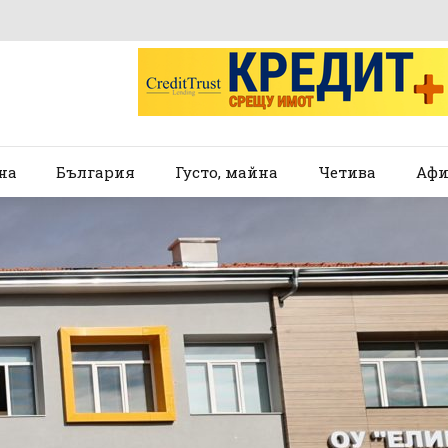
на
България
Густо, майна
Четива
Афи