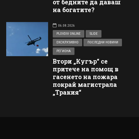
от бедните да даваш
на богатите?
06.08.2026
PLOVDIV ONLINE
SLIDE
ЕКСКЛУЗИВНО
ПОСЛЕДНИ НОВИНИ
РЕГИОНА
Втори „Кугър“ се
притече на помощ в
гасенето на пожара
покрай магистрала
„Тракия“