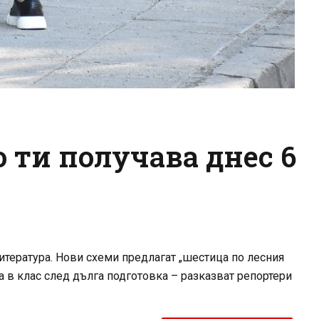
 ти получава днес 6
итература. Нови схеми предлагат „шестица по лесния
оха в клас след дълга подготовка – разказват репортери