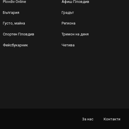
Plovdiv Online
Афиш Пловдив
България
Градът
Густо, майна
Региона
Спортен Пловдив
Тримон на деня
Фейсбукарник
Четива
За нас
Контакти