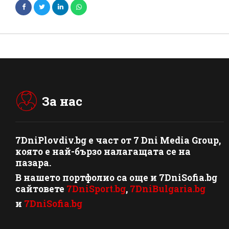
За нас
7DniPlovdiv.bg
e част от
7 Dni Media Group
,
която е най-бързо налагащата се на
пазара.
В нашето портфолио са още и 7DniSofia.bg
сайтовете
7DniSport.bg
,
7DniBulgaria.bg
и
7DniSofia.bg