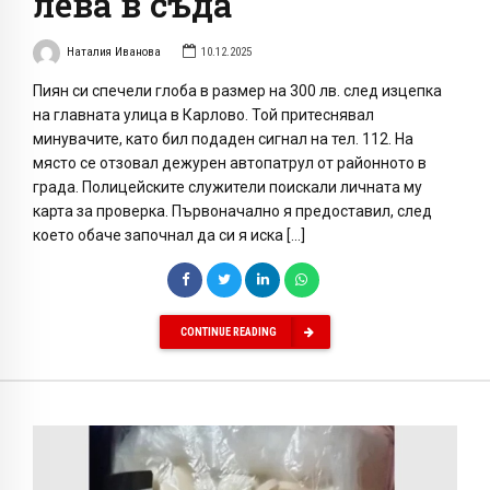
лева в съда
Наталия Иванова
10.12.2025
Пиян си спечели глоба в размер на 300 лв. след изцепка
на главната улица в Карлово. Той притеснявал
минувачите, като бил подаден сигнал на тел. 112. На
място се отзовал дежурен автопатрул от районното в
града. Полицейските служители поискали личната му
карта за проверка. Първоначално я предоставил, след
което обаче започнал да си я иска […]
CONTINUE READING