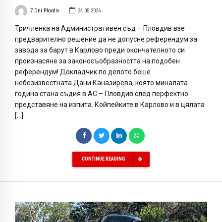
7 Dni Plovdiv
24.05.2026
Тричленка на Административен съд – Пловдив взе
предварително решение да не допусне референдум за
завода за барут в Карлово преди окончателното си
произнасяне за законосъобразността на подобен
референдум! Докладчик по делото беше
небезизвестната Дани Каназирева, която миналата
година стана съдия в АС – Пловдив след перфектно
представяне на изпита. Койпейките в Карлово и в цялата
[…]
CONTINUE READING