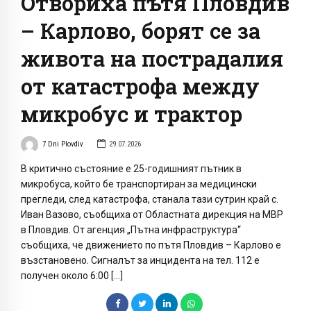
Отвориха пътя Пловдив
– Карлово, борят се за
живота на пострадалия
от катастрофа между
микробус и трактор
7 Dni Plovdiv
29.07.2026
В критично състояние е 25-годишният пътник в
микробуса, който бе транспортиран за медицински
прегледи, след катастрофа, станала тази сутрин край с.
Иван Вазово, съобщиха от Областната дирекция на МВР
в Пловдив. От агенция „Пътна инфраструктура“
съобщиха, че движението по пътя Пловдив – Карлово е
възстановено. Сигналът за инцидента на тел. 112 е
получен около 6:00 […]