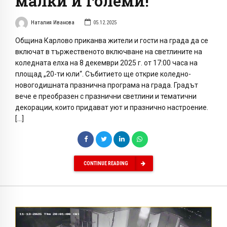
малки и големи!
Наталия Иванова
05.12.2025
Община Карлово приканва жители и гости на града да се
включат в тържественото включване на светлините на
коледната елха на 8 декември 2025 г. от 17:00 часа на
площад „20-ти юли“. Събитието ще открие коледно-
новогодишната празнична програма на града. Градът
вече е преобразен с празнични светлини и тематични
декорации, които придават уют и празнично настроение.
[…]
CONTINUE READING