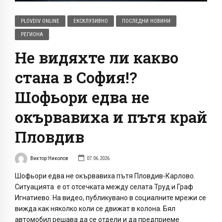
PLOVDIV ONLINE
ЕКСКЛУЗИВНО
ПОСЛЕДНИ НОВИНИ
РЕГИОНА
Не видяхте ли какво
стана в София!?
Шофьори едва не
окървавиха и пътя край
Пловдив
Виктор Николов
07.06.2026
Шофьори едва не окървавиха пътя Пловдив-Карлово.
Ситуацията е от отсечката между селата Труд и Граф
Игнатиево. На видео, публикувано в социалните мрежи се
вижда как няколко коли се движат в колона. Бял
автомобил решава да се отдели и да предприеме