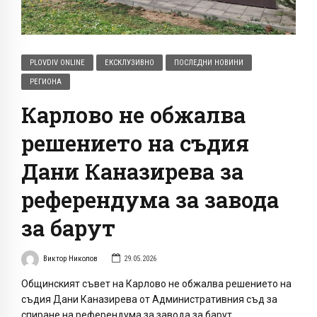
PLOVDIV ONLINE
ЕКСКЛУЗИВНО
ПОСЛЕДНИ НОВИНИ
РЕГИОНА
Карлово не обжалва
решението на съдия
Дани Каназирева за
референдума за завода
за барут
Виктор Николов
29.05.2026
Общинският съвет на Карлово не обжалва решението на
съдия Дани Каназирева от Административния съд за
спиране на референдума за завода за барут.