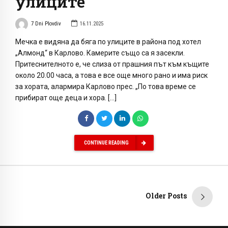
улиците
7 Dni Plovdiv
16.11.2025
Мечка е видяна да бяга по улиците в района под хотел
„Алмонд“ в Карлово. Камерите също са я засекли.
Притеснителното е, че слиза от прашния път към къщите
около 20.00 часа, а това е все още много рано и има риск
за хората, алармира Карлово прес. „По това време се
прибират още деца и хора. […]
CONTINUE READING
Older Posts