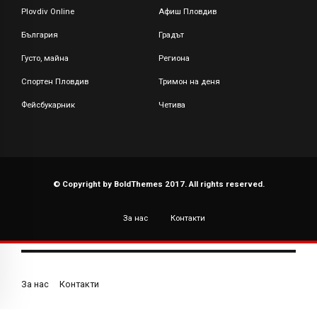
Plovdiv Online
Афиш Пловдив
България
Градът
Густо, майна
Региона
Спортен Пловдив
Тримон на деня
Фейсбукарник
Четива
© Copyright by BoldThemes 2017. All rights reserved.
За нас
Контакти
За нас
Контакти