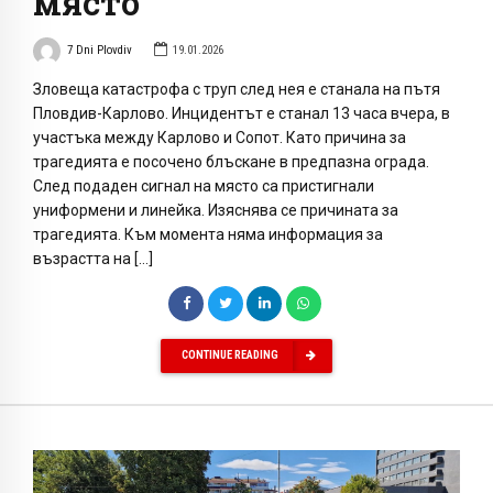
място
7 Dni Plovdiv
19.01.2026
Зловеща катастрофа с труп след нея е станала на пътя
Пловдив-Карлово. Инцидентът е станал 13 часа вчера, в
участъка между Карлово и Сопот. Като причина за
трагедията е посочено блъскане в предпазна ограда.
След подаден сигнал на място са пристигнали
униформени и линейка. Изяснява се причината за
трагедията. Към момента няма информация за
възрастта на […]
CONTINUE READING