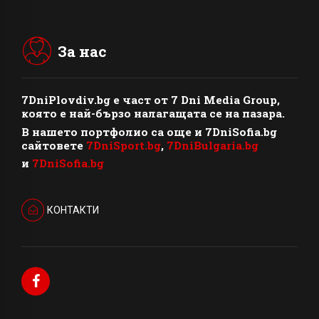
За нас
7DniPlovdiv.bg
e част от
7 Dni Media Group
,
която е най-бързо налагащата се на пазара.
В нашето портфолио са още и 7DniSofia.bg
сайтовете
7DniSport.bg
,
7DniBulgaria.bg
и
7DniSofia.bg
КОНТАКТИ