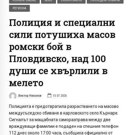
PLOVDIV ONLINE
SLIDE
ЕКСКЛУЗИВНО
ПОСЛЕДНИ НОВИНИ
РЕГИОНА
Полиция и специални
сили потушиха масов
ромски бой в
Пловдивско, над 100
души се хвърлили в
мелето
Виктор Николов
10.07.2026
Полицията е предотвратила разрастването на масово
междусъседско сбиване в карловското село Кърнаре.
Сигналът за мащабната саморазправа между две
враждуващи фамилии е подаден на спешния телефон
112 днес около 17:00 часа, съобщиха официално от