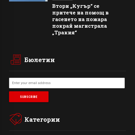
Втори „Кугър“ се
притече на помощ в
гасенето на пожара
покрай магистрала
„Тракия“
Бюлетин
Категории