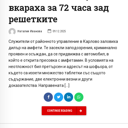
вкараха за 72 часа зад
решетките
Наталия Иванова
09.12.2025
Служители от районното управление в Карлово заловиха
дилър на амфети. Те засекли заподозрения, криминално
проявен и осъждан, да се придвижва с автомобил, в
който е открита пресовка с амфетамин. В условията на
неотложност бил претърсен и адресът на шофьора, от
където са иззети множество таблетки със същото
съдържание, две електронни везни и други
доказателства. Направената […]
CONTINUE READING