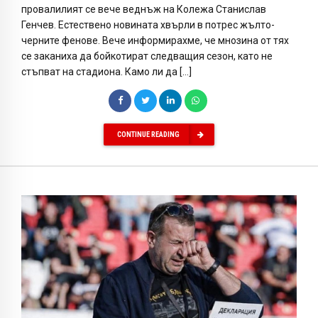
провалилият се вече веднъж на Колежа Станислав
Генчев. Естествено новината хвърли в потрес жълто-
черните фенове. Вече информирахме, че мнозина от тях
се заканиха да бойкотират следващия сезон, като не
стъпват на стадиона. Камо ли да […]
CONTINUE READING