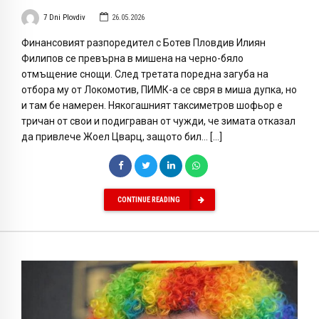
7 Dni Plovdiv
26.05.2026
Финансовият разпоредител с Ботев Пловдив Илиян
Филипов се превърна в мишена на черно-бяло
отмъщение снощи. След третата поредна загуба на
отбора му от Локомотив, ПИМК-а се свря в миша дупка, но
и там бе намерен. Някогашният таксиметров шофьор е
тричан от свои и подиграван от чужди, че зимата отказал
да привлече Жоел Цварц, защото бил… […]
CONTINUE READING