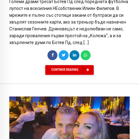
Големи драми тресат Ботев Пд след поредната футболна
лупост на всесилния НЕсобственик Илиян Филипов. В
мрежите е пълно със стотици закани от бултраси да си
хвърлят сезонните карти, ако за треньор бъде назначен
Станислав Генчев. Дряновецът е недолюбван не само,
заради проваления първи престой на „Колежа“, а и за
хвърлените думи по Ботев Пд, след […]
CONTINUE READING