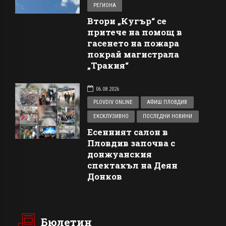
РЕГИОНА
Втори „Кугър“ се
притече на помощ в
гасенето на пожара
покрай магистрала
„Тракия“
06.08.2026
PLOVDIV ONLINE
АФИШ ПЛОВДИВ
ЕКСКЛУЗИВНО
ПОСЛЕДНИ НОВИНИ
Есенният салон в
Пловдив започва с
донжуанския
спектакъл на Деян
Донков
Бюлетин