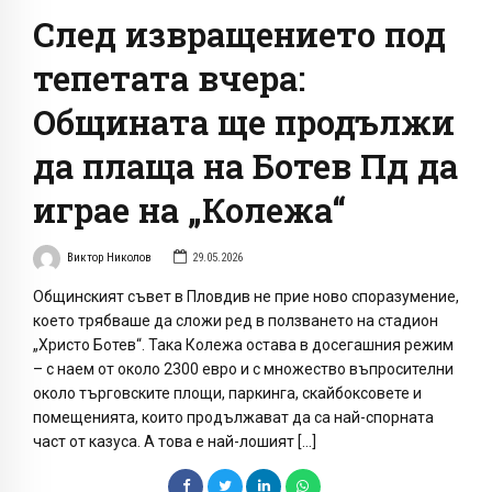
След извращението под
тепетата вчера:
Общината ще продължи
да плаща на Ботев Пд да
играе на „Колежа“
Виктор Николов
29.05.2026
Общинският съвет в Пловдив не прие ново споразумение,
което трябваше да сложи ред в ползването на стадион
„Христо Ботев“. Така Колежа остава в досегашния режим
– с наем от около 2300 евро и с множество въпросителни
около търговските площи, паркинга, скайбоксовете и
помещенията, които продължават да са най-спорната
част от казуса. А това е най-лошият […]