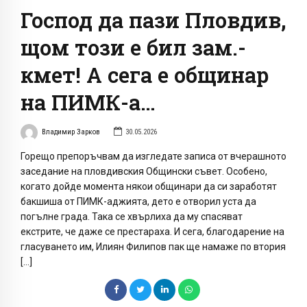
Господ да пази Пловдив,
щом този е бил зам.-
кмет! А сега е общинар
на ПИМК-а…
Владимир Зарков
30.05.2026
Горещо препоръчвам да изгледате записа от вчерашното
заседание на пловдивския Общински съвет. Особено,
когато дойде момента някои общинари да си заработят
бакшиша от ПИМК-аджията, дето е отворил уста да
погълне града. Така се хвърлиха да му спасяват
екстрите, че даже се престараха. И сега, благодарение на
гласуването им, Илиян Филипов пак ще намаже по втория
[…]