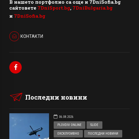
В нашето портфолио са още и 7DniSofia.bg
сайтовете
7DniSport.bg
,
7DniBulgaria.bg
и
7DniSofia.bg
КОНТАКТИ
Последни новини
06.08.2026
PLOVDIV ONLINE
SLIDE
ЕКСКЛУЗИВНО
ПОСЛЕДНИ НОВИНИ