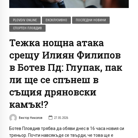
PLOVDIV ONLINE
ЕКСКЛУЗИВНО
ПОСЛЕДНИ НОВИНИ
СПОРТЕН ПЛОВДИВ
Тежка нощна атака
срещу Илиян Филипов
в Ботев Пд: Глупак, пак
ли ще се спънеш в
същия дряновски
камък!?
Виктор Николов
27.05.2026
Ботев Пловдив трябва да обяви днес в 16 часа новия си
треньор. Почти навсякъде се твърди, че това ще е