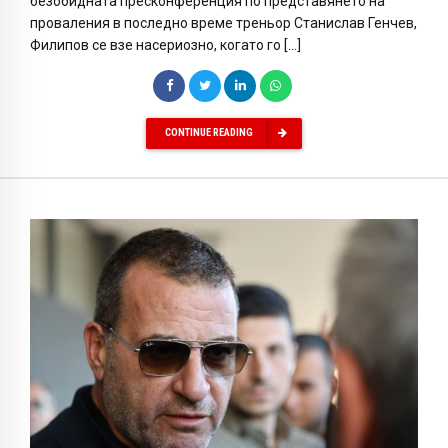
безобидната пресконференция по представянето на
проваления в последно време треньор Станислав Генчев,
Филипов се взе насериозно, когато го […]
CONTINUE READING