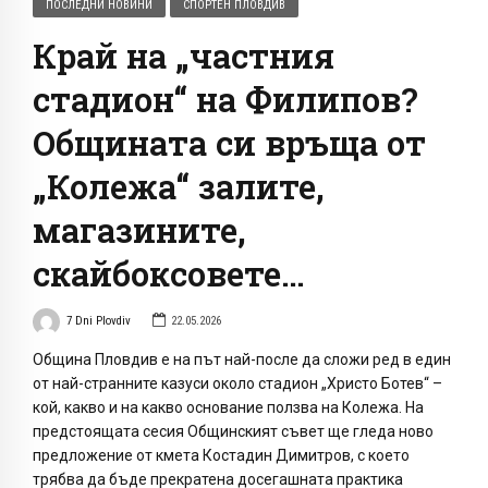
ПОСЛЕДНИ НОВИНИ
СПОРТЕН ПЛОВДИВ
Край на „частния
стадион“ на Филипов?
Общината си връща от
„Колежа“ залите,
магазините,
скайбоксовете…
7 Dni Plovdiv
22.05.2026
Община Пловдив е на път най-после да сложи ред в един
от най-странните казуси около стадион „Христо Ботев“ –
кой, какво и на какво основание ползва на Колежа. На
предстоящата сесия Общинският съвет ще гледа ново
предложение от кмета Костадин Димитров, с което
трябва да бъде прекратена досегашната практика