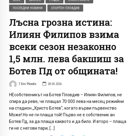
ПОСЛЕДНИ НОВИНИ
СПОРТЕН ПЛОВДИВ
Лъсна грозна истина:
Илиян Филипов взима
всеки сезон незаконно
1,5 млн. лева бакшиш за
Ботев Пд от общината!
7 Dni Plovdiv
28.05.2026
НЕсобственикът на Ботев Пловдив – Илиян Филипов, не
спира да реве, че плащал 70 000 лева на месец режийни
на стадион „Христо Ботев“, когато върви първенство.
Може! Но не ги плаща той! Първо не е собственик ан
Ботев Пд, за да плаща каквото и да било. И второ – плаща
ги не с негови пари, […]