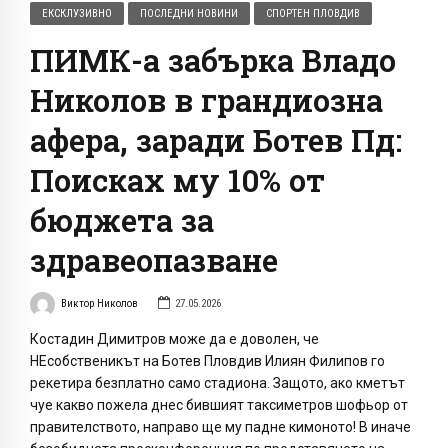
ЕКСКЛУЗИВНО
ПОСЛЕДНИ НОВИНИ
СПОРТЕН ПЛОВДИВ
ПИМК-а забърка Владо
Николов в грандиозна
афера, заради Ботев Пд:
Поисках му 10% от
бюджета за
здравеопазване
Виктор Николов
27.05.2026
Костадин Димитров може да е доволен, че
НЕсобственикът на Ботев Пловдив Илиян Филипов го
рекетира безплатно само стадиона. Защото, ако кметът
чуе какво пожела днес бившият таксиметров шофьор от
правителството, направо ще му падне кимоното! В иначе