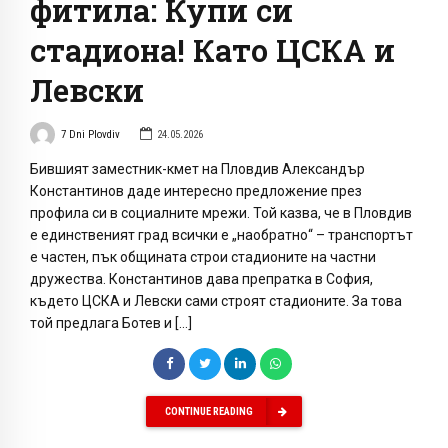
фитила: Купи си
стадиона! Като ЦСКА и
Левски
7 Dni Plovdiv
24.05.2026
Бившият заместник-кмет на Пловдив Александър
Константинов даде интересно предложение през
профила си в социалните мрежи. Той казва, че в Пловдив
е единственият град всички е „наобратно“ – транспортът
е частен, пък общината строи стадионите на частни
дружества. Константинов дава препратка в София,
където ЦСКА и Левски сами строят стадионите. За това
той предлага Ботев и […]
CONTINUE READING