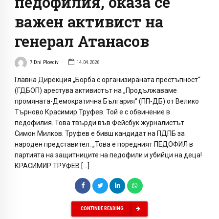
педофилия, оказа се
важен активист на
генерал Атанасов
7 Dni Plovdiv
14.04.2026
Главна Дирекция „Борба с организираната престъпност“
(ГДБОП) арестува активистът на „Продължаваме
промяната-Демократична България“ (ПП-ДБ) от Велико
Търново Красимир Труфев. Той е с обвинение в
педофилия. Това твърди във Фейсбук журналистът
Симон Милков. Труфев е бивш кандидат на ПДПБ за
народен представител. „Това е поредният ПЕДОФИЛ в
партията на защитниците на педофили и убийци на деца!
КРАСИМИР ТРУФЕВ […]
CONTINUE READING