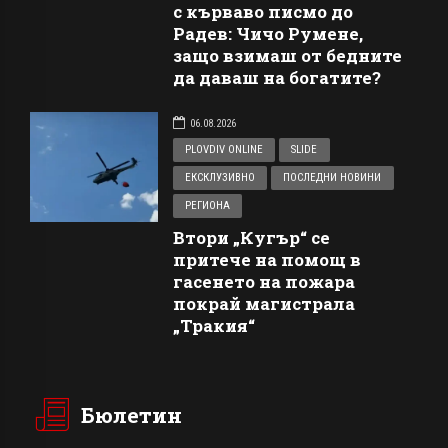
с кърваво писмо до
Радев: Чичо Румене,
защо взимаш от бедните
да даваш на богатите?
06.08.2026
PLOVDIV ONLINE
SLIDE
ЕКСКЛУЗИВНО
ПОСЛЕДНИ НОВИНИ
РЕГИОНА
Втори „Кугър“ се
притече на помощ в
гасенето на пожара
покрай магистрала
„Тракия“
Бюлетин