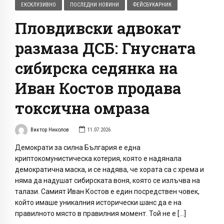
ЕКСКЛУЗИВНО
ПОСЛЕДНИ НОВИНИ
ФЕЙСБУКАРНИК
Пловдивски адвокат
размаза ДСБ: Гнусната
сибирска седянка на
Иван Костов продава
токсична омраза
Виктор Николов
11.07.2026
Демократи за силна България е една
криптокомунистическа котерия, която е надянала
демократична маска, и се надява, че хората са с хрема и
няма да надушат сибирската воня, която се излъчва на
талази. Самият Иван Костов е един посредствен човек,
който имаше уникалния исторически шанс да е на
правилното място в правилния момент. Той не е […]