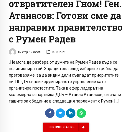
отвратителен Гном! Ген.
Атанасов: Готови сме да
направим правителство
с Румен Радев
Виктор Николов
14.04.2026
„Не мога да разбера от думите на Румен Радев къде се
позиционира той. Заради това след изборите трябва да
преговаряме, за да видим дали съвпадат приоритетите
ни. ПП-ДБ свали корумпираното управление като
организира протестите. Така в ефир лидерът на
маломерната партийка ДСБ – Атанас Атанасов, си свали
гащите за обединие в следващия парламент с Румен […]
CONTINUE READING