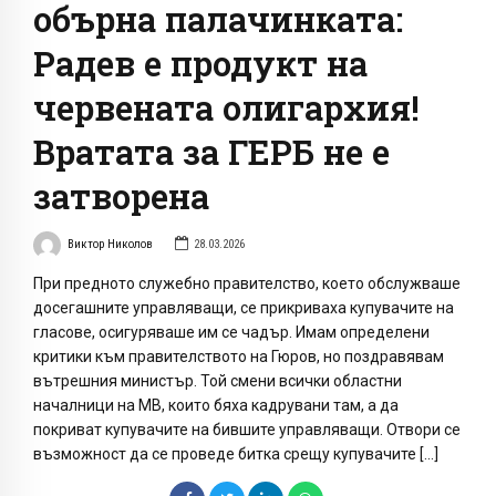
обърна палачинката:
Радев е продукт на
червената олигархия!
Вратата за ГЕРБ не е
затворена
Виктор Николов
28.03.2026
При предното служебно правителство, което обслужваше
досегашните управляващи, се прикриваха купувачите на
гласове, осигуряваше им се чадър. Имам определени
критики към правителството на Гюров, но поздравявам
вътрешния министър. Той смени всички областни
началници на МВ, които бяха кадрувани там, а да
покриват купувачите на бившите управляващи. Отвори се
възможност да се проведе битка срещу купувачите […]