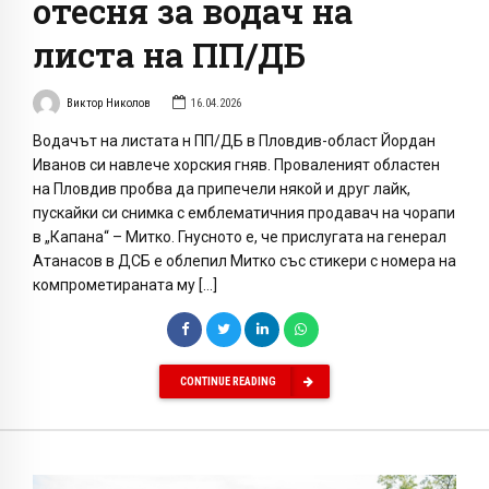
отесня за водач на
листа на ПП/ДБ
Виктор Николов
16.04.2026
Водачът на листата н ПП/ДБ в Пловдив-област Йордан
Иванов си навлече хорския гняв. Проваленият областен
на Пловдив пробва да припечели някой и друг лайк,
пускайки си снимка с емблематичния продавач на чорапи
в „Капана“ – Митко. Гнусното е, че прислугата на генерал
Атанасов в ДСБ е облепил Митко със стикери с номера на
компрометираната му […]
CONTINUE READING