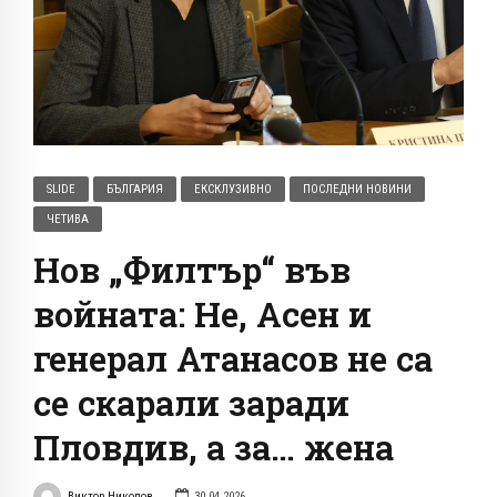
SLIDE
БЪЛГАРИЯ
ЕКСКЛУЗИВНО
ПОСЛЕДНИ НОВИНИ
ЧЕТИВА
Нов „Филтър“ във
войната: Не, Асен и
генерал Атанасов не са
се скарали заради
Пловдив, а за… жена
Виктор Николов
30.04.2026