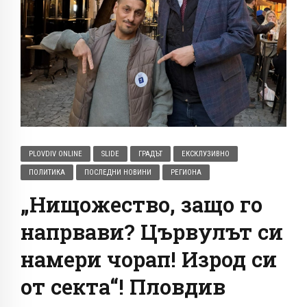
PLOVDIV ONLINE
SLIDE
ГРАДЪТ
ЕКСКЛУЗИВНО
ПОЛИТИКА
ПОСЛЕДНИ НОВИНИ
РЕГИОНА
„Нищожество, защо го
напрвави? Цървулът си
намери чорап! Изрод си
от секта“! Пловдив