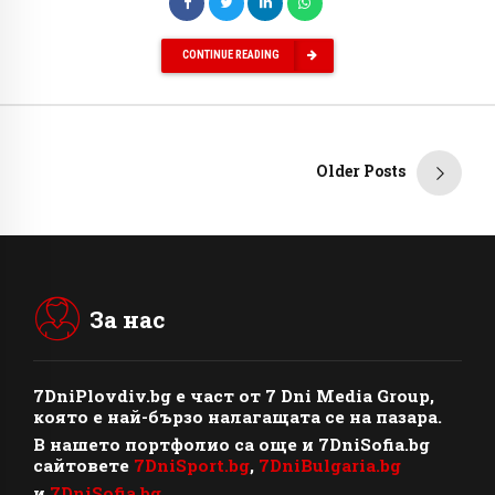
CONTINUE READING
Older Posts
За нас
7DniPlovdiv.bg
e част от
7 Dni Media Group
,
която е най-бързо налагащата се на пазара.
В нашето портфолио са още и 7DniSofia.bg
сайтовете
7DniSport.bg
,
7DniBulgaria.bg
и
7DniSofia.bg