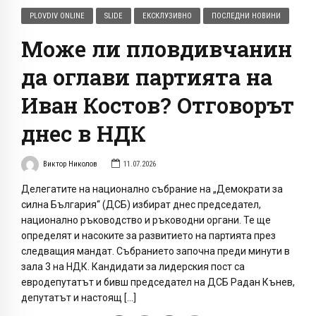
PLOVDIV ONLINE
SLIDE
ЕКСКЛУЗИВНО
ПОСЛЕДНИ НОВИНИ
Може ли пловдивчанин
да оглави партията на
Иван Костов? Отговорът
днес в НДК
Виктор Николов
11.07.2026
Делегатите на национално събрание на „Демократи за
силна България“ (ДСБ) избират днес председател,
национално ръководство и ръководни органи. Те ще
определят и насоките за развитието на партията през
следващия мандат. Събранието започна преди минути в
зала 3 на НДК. Кандидати за лидерския пост са
евродепутатът и бивш председател на ДСБ Радан Кънев,
депутатът и настоящ […]