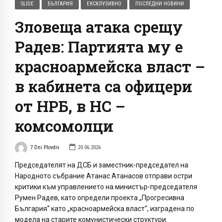
SLIDE
БЪЛГАРИЯ
ЕКСКЛУЗИВНО
ПОСЛЕДНИ НОВИНИ
Зловеща атака срещу
Радев: Партията му е
красноармейска власт –
в кабинета са офицери
от НРБ, в НС –
комсомолци
7 Dni Plovdiv
20.06.2026
Председателят на ДСБ и заместник-председател на
Народното събрание Атанас Атанасов отправи остри
критики към управлението на министър-председателя
Румен Радев, като определи проекта „Прогресивна
България“ като „красноармейска власт“, изградена по
модела на старите комунистически структури.