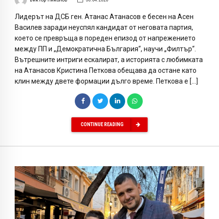
Лидерът на ДСБ ген. Атанас Атанасов е бесен на Асен
Василев заради неуспял кандидат от неговата партия,
което се превръща в пореден епизод от напрежението
между ПП и „Демократична България“, научи „Филтър“.
Вътрешните интриги ескалират, а историята с любимката
на Атанасов Кристина Петкова обещава да остане като
клин между двете формации дълго време. Петкова е […]
CONTINUE READING