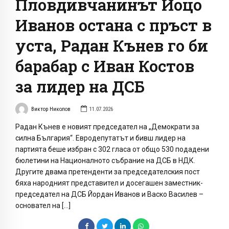
Пловдивчанинът Йоцо
Иванов остана с пръст в
уста, Радан Кънев го би
барабар с Иван Костов
за лидер на ДСБ
Виктор Николов
11.07.2026
Радан Кънев е новият председател на „Демократи за
силна България“. Евродепутатът и бивш лидер на
партията беше избран с 302 гласа от общо 530 подадени
бюлетини на Националното събрание на ДСБ в НДК.
Другите двама претенденти за председателския пост
бяха народният представител и досегашен заместник-
председател на ДСБ Йордан Иванов и Васко Василев –
основател на […]