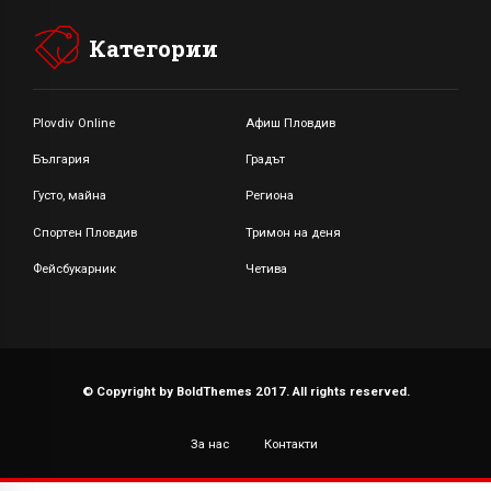
Категории
Plovdiv Online
Афиш Пловдив
България
Градът
Густо, майна
Региона
Спортен Пловдив
Тримон на деня
Фейсбукарник
Четива
© Copyright by BoldThemes 2017. All rights reserved.
За нас
Контакти