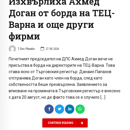
Изхвърлиха Ахмед
Доган от борда на ТЕЦ-
Варна и още други
фирми
7 Dni Plovdiv
27.08.2024
Почетният председател на ДПС Ахмед Доган вече не
присъства в борда на директорите на ТЕЦ-Варна. Това
става ясно от Търговския регистър. Данаил Папазов
отстранява Доган като член на борда, след като
собствеността беше прехвърлена. Заявлението за
вписване на промяната в Търговския регистър е внесено
с дата 20 август, но де факто това се е случило […]
CONTINUE READING