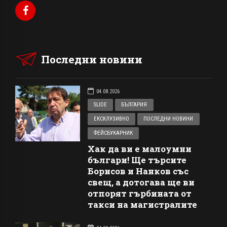
Последни новини
04.08.2026
SLIDE
БЪЛГАРИЯ
ЕКСКЛУЗИВНО
ПОСЛЕДНИ НОВИНИ
ФЕЙСБУКАРНИК
Хак да ви е малоумни
българи! Ще търсите
Борисов и Нанков със
свещ, а дотогава ще ви
отпорят гърбината от
такси на магистралите