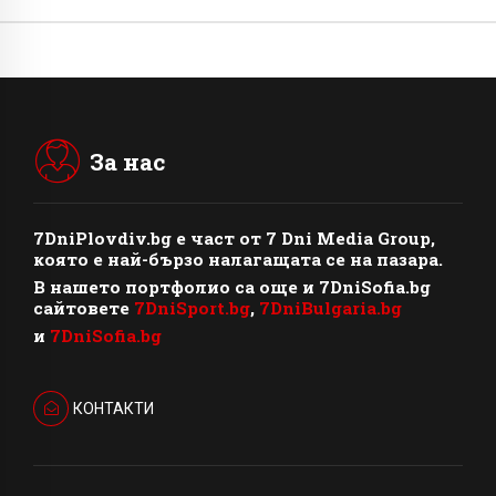
За нас
7DniPlovdiv.bg
e част от
7 Dni Media Group
,
която е най-бързо налагащата се на пазара.
В нашето портфолио са още и 7DniSofia.bg
сайтовете
7DniSport.bg
,
7DniBulgaria.bg
и
7DniSofia.bg
КОНТАКТИ