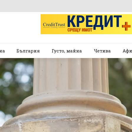
на
България
Густо, майна
Четива
Афи