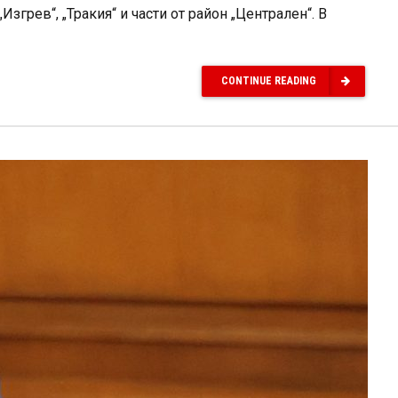
згрев“, „Тракия“ и части от район „Централен“. В
CONTINUE READING