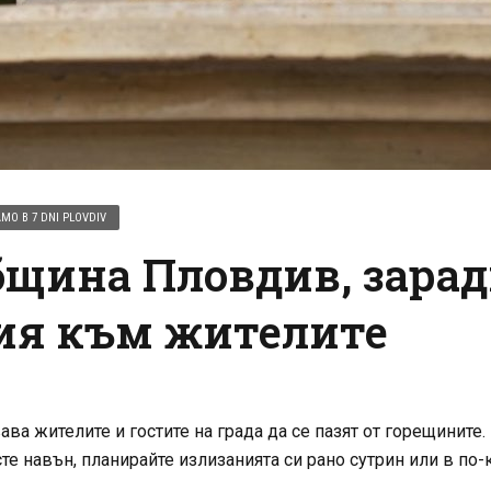
МО В 7 DNI PLOVDIV
щина Пловдив, заради
ния към жителите
 жителите и гостите на града да се пазят от горещините. 
сте навън, планирайте излизанията си рано сутрин или в по