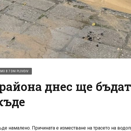
МО В 7 DNI PLOVDIV
района днес ще бъдат 
къде
де намалено. Причината е изместване на трасето на водоп