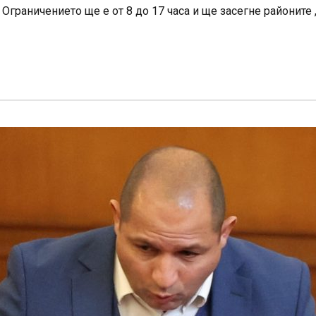
раничението ще е от 8 до 17 часа и ще засегне районите „И