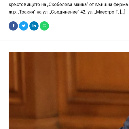
кръстовището на „Скобелева майка“ от външна фирма. Ог
ж.р. „Тракия“ на ул. „Съединение“ 42; ул. „Маестро Г. […]