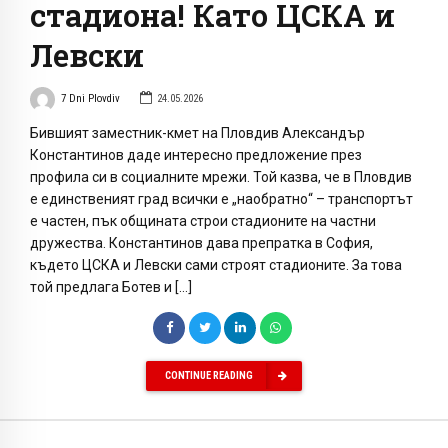
стадиона! Като ЦСКА и
Левски
7 Dni Plovdiv
24.05.2026
Бившият заместник-кмет на Пловдив Александър
Константинов даде интересно предложение през
профила си в социалните мрежи. Той казва, че в Пловдив
е единственият град всички е „наобратно“ – транспортът
е частен, пък общината строи стадионите на частни
дружества. Константинов дава препратка в София,
където ЦСКА и Левски сами строят стадионите. За това
той предлага Ботев и […]
CONTINUE READING