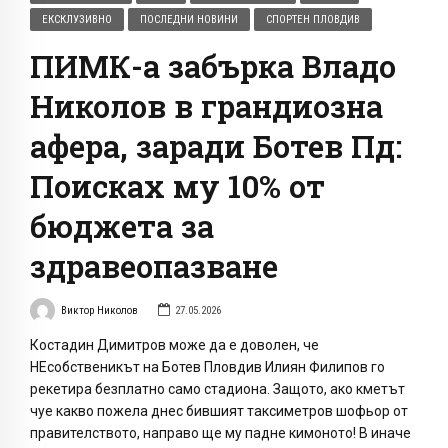
ЕКСКЛУЗИВНО
ПОСЛЕДНИ НОВИНИ
СПОРТЕН ПЛОВДИВ
ПИМК-а забърка Владо
Николов в грандиозна
афера, заради Ботев Пд:
Поисках му 10% от
бюджета за
здравеопазване
Виктор Николов
27.05.2026
Костадин Димитров може да е доволен, че
НЕсобственикът на Ботев Пловдив Илиян Филипов го
рекетира безплатно само стадиона. Защото, ако кметът
чуе какво пожела днес бившият таксиметров шофьор от
правителството, направо ще му падне кимоното! В иначе