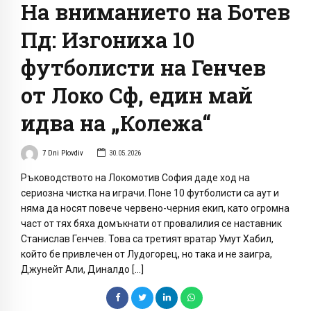
На вниманието на Ботев
Пд: Изгониха 10
футболисти на Генчев
от Локо Сф, един май
идва на „Колежа“
7 Dni Plovdiv
30.05.2026
Ръководството на Локомотив София даде ход на
сериозна чистка на играчи. Поне 10 футболисти са аут и
няма да носят повече червено-черния екип, като огромна
част от тях бяха домъкнати от провалилия се наставник
Станислав Генчев. Това са третият вратар Умут Хабил,
който бе привлечен от Лудогорец, но така и не заигра,
Джунейт Али, Диналдо […]