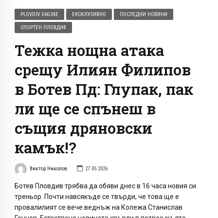
PLOVDIV ONLINE
ЕКСКЛУЗИВНО
ПОСЛЕДНИ НОВИНИ
СПОРТЕН ПЛОВДИВ
Тежка нощна атака
срещу Илиян Филипов
в Ботев Пд: Глупак, пак
ли ще се спънеш в
същия дряновски
камък!?
Виктор Николов
27.05.2026
Ботев Пловдив трябва да обяви днес в 16 часа новия си
треньор. Почти навсякъде се твърди, че това ще е
провалилият се вече веднъж на Колежа Станислав
Генчев. Естествено новината хвърли в потрес жълто-