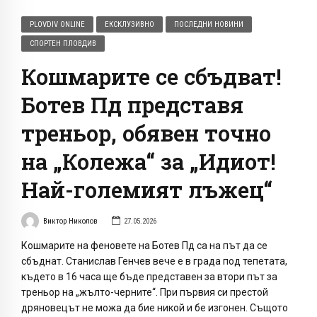
PLOVDIV ONLINE
ЕКСКЛУЗИВНО
ПОСЛЕДНИ НОВИНИ
СПОРТЕН ПЛОВДИВ
Кошмарите се сбъдват!
Ботев Пд представя
треньор, обявен точно
на „Колежа“ за „Идиот!
Най-големият лъжец“
Виктор Николов
27.05.2026
Кошмарите на феновете на Ботев Пд са на път да се
сбъднат. Станислав Генчев вече е в града под тепетата,
където в 16 часа ще бъде представен за втори път за
треньор на „жълто-черните“. При първия си престой
дряновецът не можа да бие никой и бе изгонен. Същото