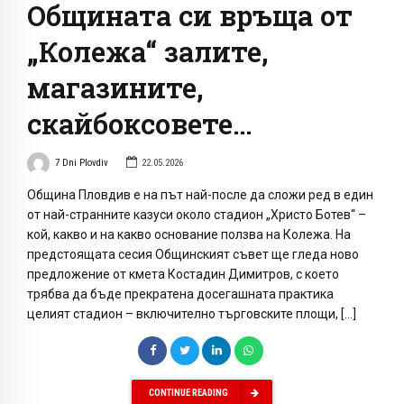
Общината си връща от
„Колежа“ залите,
магазините,
скайбоксовете…
7 Dni Plovdiv
22.05.2026
Община Пловдив е на път най-после да сложи ред в един
от най-странните казуси около стадион „Христо Ботев“ –
кой, какво и на какво основание ползва на Колежа. На
предстоящата сесия Общинският съвет ще гледа ново
предложение от кмета Костадин Димитров, с което
трябва да бъде прекратена досегашната практика
целият стадион – включително търговските площи, […]
CONTINUE READING