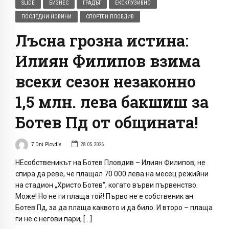
SLIDE
БИЗНЕС
ГРАДЪТ
ЕКСКЛУЗИВНО
ПОСЛЕДНИ НОВИНИ
СПОРТЕН ПЛОВДИВ
Лъсна грозна истина:
Илиян Филипов взима
всеки сезон незаконно
1,5 млн. лева бакшиш за
Ботев Пд от общината!
7 Dni Plovdiv
28.05.2026
НЕсобственикът на Ботев Пловдив – Илиян Филипов, не
спира да реве, че плащал 70 000 лева на месец режийни
на стадион „Христо Ботев“, когато върви първенство.
Може! Но не ги плаща той! Първо не е собственик ан
Ботев Пд, за да плаща каквото и да било. И второ – плаща
ги не с негови пари, […]