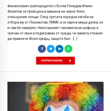
Финансовият разпоредител с Ботев Пловдив Илиян
Филипов се превърна в мишена на черно-бяло
отмъщение снощи. След третата поредна загуба на
отбора му от Локомотив, ПИМК-а се свря в миша дупка, но
и там бе намерен. Някогашният таксиметров шофьор е
тричан от свои и подиграван от чужди, че зимата отказал
да привлече Жоел Цварц, защото бил… […]
CONTINUE READING