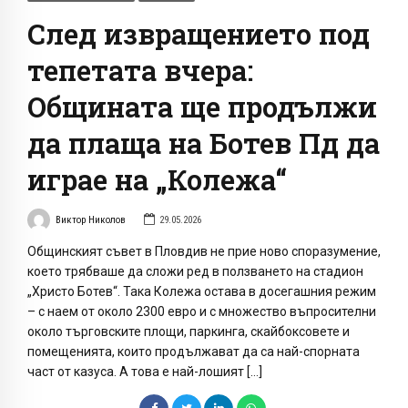
След извращението под
тепетата вчера:
Общината ще продължи
да плаща на Ботев Пд да
играе на „Колежа“
Виктор Николов
29.05.2026
Общинският съвет в Пловдив не прие ново споразумение,
което трябваше да сложи ред в ползването на стадион
„Христо Ботев“. Така Колежа остава в досегашния режим
– с наем от около 2300 евро и с множество въпросителни
около търговските площи, паркинга, скайбоксовете и
помещенията, които продължават да са най-спорната
част от казуса. А това е най-лошият […]