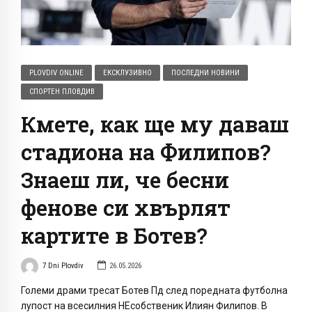
PLOVDIV ONLINE
ЕКСКЛУЗИВНО
ПОСЛЕДНИ НОВИНИ
СПОРТЕН ПЛОВДИВ
Кмете, как ще му даваш
стадиона на Филипов?
Знаеш ли, че бесни
фенове си хвърлят
картите в Ботев?
7 Dni Plovdiv
26.05.2026
Големи драми тресат Ботев Пд след поредната футболна
лупост на всесилния НЕсобственик Илиян Филипов. В