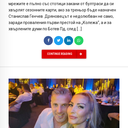
мрежите е пълно със стотици закани от бултраси да си
хвърлят сезонните карти, ако за треньор бъде назначен
Станислав Генчев. Дряновецът е недолюбван не само,
заради проваления първи престой на „Колежа“, а и за
хвърлените думи по Ботев Пд, след […]
CONTINUE READING