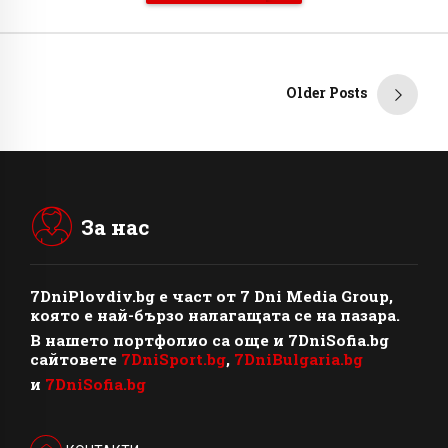
Older Posts
За нас
7DniPlovdiv.bg
e част от
7 Dni Media Group
,
която е най-бързо налагащата се на пазара.
В нашето портфолио са още и 7DniSofia.bg
сайтовете
7DniSport.bg
,
7DniBulgaria.bg
и
7DniSofia.bg