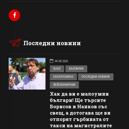
Последни новини
04.08.2026
SLIDE
БЪЛГАРИЯ
ЕКСКЛУЗИВНО
ПОСЛЕДНИ НОВИНИ
ФЕЙСБУКАРНИК
Хак да ви е малоумни
българи! Ще търсите
Борисов и Нанков със
свещ, а дотогава ще ви
отпорят гърбината от
такси на магистралите