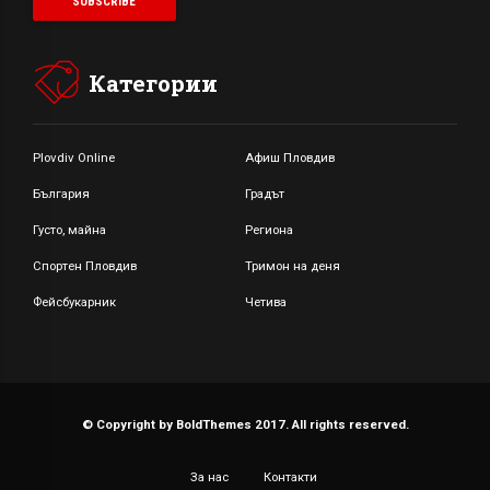
Категории
Plovdiv Online
Афиш Пловдив
България
Градът
Густо, майна
Региона
Спортен Пловдив
Тримон на деня
Фейсбукарник
Четива
© Copyright by BoldThemes 2017. All rights reserved.
За нас
Контакти