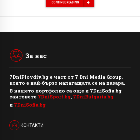
CONTINUE READING
За нас
7DniPlovdiv.bg
e част от
7 Dni Media Group
,
която е най-бързо налагащата се на пазара.
В нашето портфолио са още и 7DniSofia.bg
сайтовете
7DniSport.bg
,
7DniBulgaria.bg
и
7DniSofia.bg
КОНТАКТИ