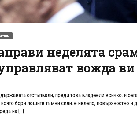
АРНИК
прави неделята срам
управляват вожда ви
държавата отстъпвали, преди това владеели всичко, и сега
 която бори лошите тъмни сили, е нелепо, повърхностно и 
реда на […]