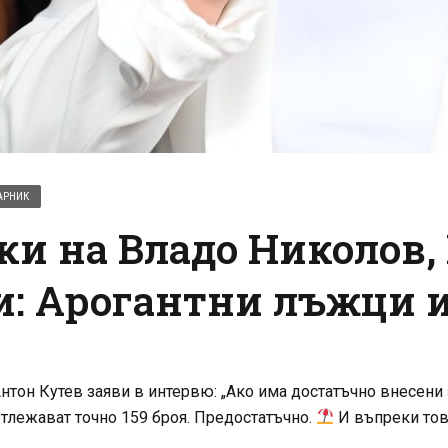
АРНИК
и на Владо Николов,
: Арогантни лъжци и
тон Кутев заяви в интервю: „Ако има достатъчно внесени з
тлежават точно 159 броя. Предостатъчно.
И въпреки това