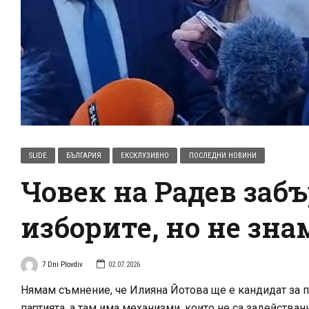
SLIDE
БЪЛГАРИЯ
ЕКСКЛУЗИВНО
ПОСЛЕДНИ НОВИНИ
Човек на Радев заб
изборите, но не зн
7 Dni Plovdiv
02.07.2026
Нямам съмнение, че Илияна Йотова ще е кандидат за п
партията, а там има механизми, които не са задействан