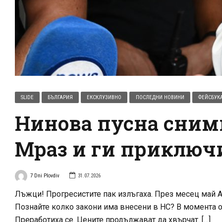
SLIDE
БЪЛГАРИЯ
ЕКСКЛУЗИВНО
ПОСЛЕДНИ НОВИНИ
ФЕЙСБУК
Нинова пусна снимк
Мраз и ги приключи
7 Dni Plovdiv
31.07.2026
Лъжци! Прогресистите пак излъгаха. През месец май Ан
Познайте колко закони има внесени в НС? В момента о
Преработиха се. Цените продължават да хвърчат. […]