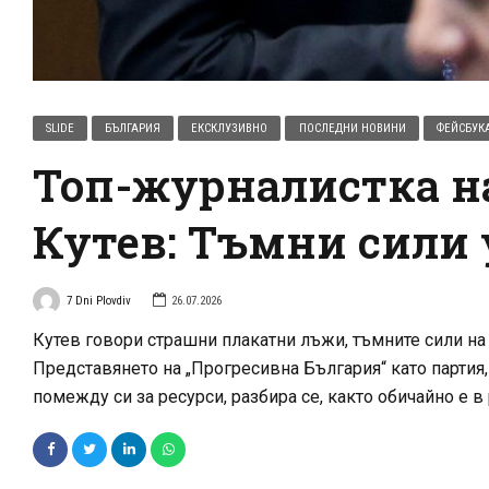
SLIDE
БЪЛГАРИЯ
ЕКСКЛУЗИВНО
ПОСЛЕДНИ НОВИНИ
ФЕЙСБУК
Топ-журналистка на
Кутев: Тъмни сили 
7 Dni Plovdiv
26.07.2026
Кутев говори страшни плакатни лъжи, тъмните сили на 
Представянето на „Прогресивна България“ като партия,
помежду си за ресурси, разбира се, както обичайно е в 