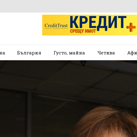
на
България
Густо, майна
Четива
Афи