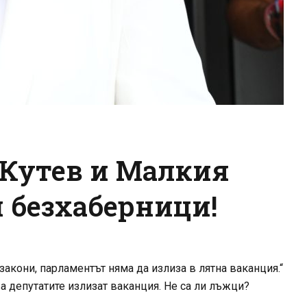
 Кутев и Малкия
 безхаберници!
акони, парламентът няма да излиза в лятна ваканция.“
 депутатите излизат ваканция. Не са ли лъжци?