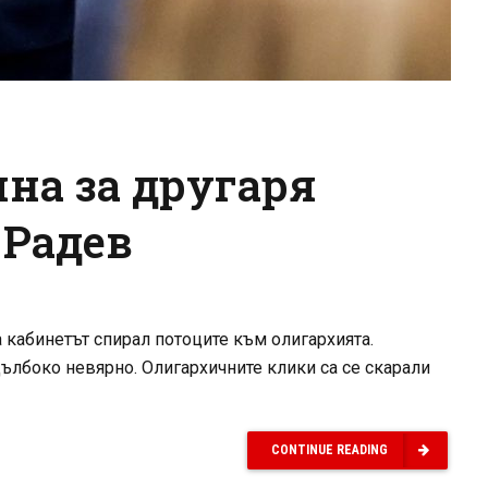
на за другаря
 Радев
 кабинетът спирал потоците към олигархията.
дълбоко невярно. Олигархичните клики са се скарали
CONTINUE READING