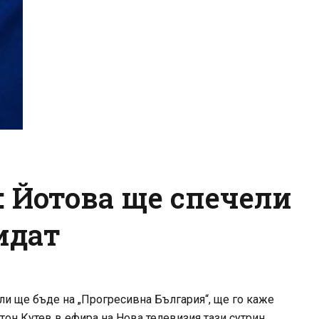
: Йотова ще спечели
идат
ли ще бъде на „Прогресивна България“, ще го каже
нтон Кутев в ефира на Нова телевизия тази сутрин.