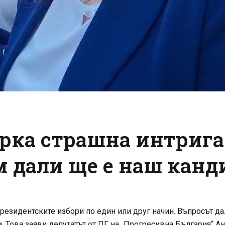
ърка страшна интрига
ам дали ще е наш канд
резидентските избори по един или друг начин. Въпросът да
и. Това заяви депутатът от ПГ на „Прогресивна България“ А