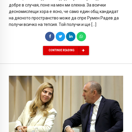
добре в случая, поне на мен ми олекна. За всички
десномислещи хора е ясно, че само един общ кандидат
на дясното пространство може да спре Румен Радев да
получи всичко на тепсия. Той получи и ще […]
CONTINUE READING