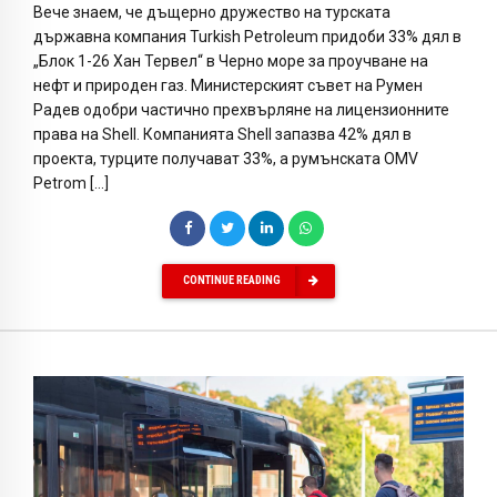
Вече знаем, че дъщерно дружество на турската
държавна компания Turkish Petroleum придоби 33% дял в
„Блок 1-26 Хан Тервел“ в Черно море за проучване на
нефт и природен газ. Министерският съвет на Румен
Радев одобри частично прехвърляне на лицензионните
права на Shell. Компанията Shell запазва 42% дял в
проекта, турците получават 33%, а румънската OMV
Petrom […]
CONTINUE READING