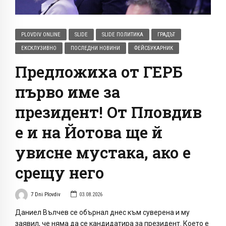
PLOVDIV ONLINE
SLIDE
SLIDE ПОЛИТИКА
ГРАДЪТ
ЕКСКЛУЗИВНО
ПОСЛЕДНИ НОВИНИ
ФЕЙСБУКАРНИК
Предложиха от ГЕРБ
първо име за
президент! От Пловдив
е и на Йотова ще й
увисне мустака, ако е
срещу него
7 Dni Plovdiv
03.08.2026
Даниел Вълчев се обърнал днес към суверена и му
заявил, че няма да се кандидатира за президент. Което е