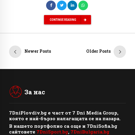
CONTINUE READING
Newer Posts
Older Posts
За нас
7DniPlovdiv.bg
e част от
7 Dni Media Group
,
която е най-бързо налагащата се на пазара.
В нашето портфолио са още и 7DniSofia.bg
сайтовете
7DniSport.bg
,
7DniBulgaria.bg