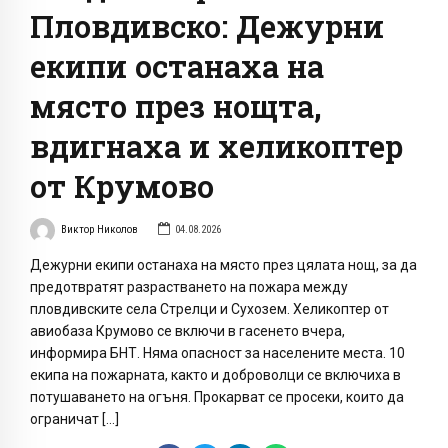
Пловдивско: Дежурни
екипи останаха на
място през нощта,
вдигнаха и хеликоптер
от Крумово
Виктор Николов
04.08.2026
Дежурни екипи останаха на място през цялата нощ, за да
предотвратят разрастването на пожара между
пловдивските села Стрелци и Сухозем. Хеликоптер от
авиобаза Крумово се включи в гасенето вчера,
информира БНТ. Няма опасност за населените места. 10
екипа на пожарната, както и доброволци се включиха в
потушаването на огъня. Прокарват се просеки, които да
ограничат […]