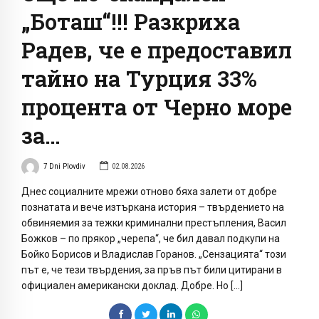
„Боташ“!!! Разкриха
Радев, че е предоставил
тайно на Турция 33%
процента от Черно море
за…
7 Dni Plovdiv
02.08.2026
Днес социалните мрежи отново бяха залети от добре
познатата и вече изтъркана история – твърдението на
обвиняемия за тежки криминални престъпления, Васил
Божков – по прякор „черепа“, че бил давал подкупи на
Бойко Борисов и Владислав Горанов. „Сензацията“ този
път е, че тези твърдения, за пръв път били цитирани в
официален американски доклад. Добре. Но […]