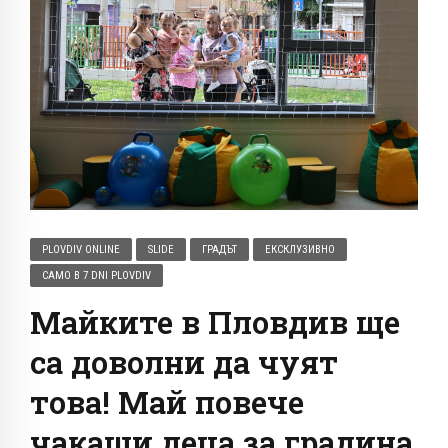
PLOVDIV ONLINE
SLIDE
ГРАДЪТ
ЕКСКЛУЗИВНО
САМО В 7 DNI PLOVDIV
Майките в Пловдив ще
са доволни да чуят
това! Май повече
чакащи деца за градина