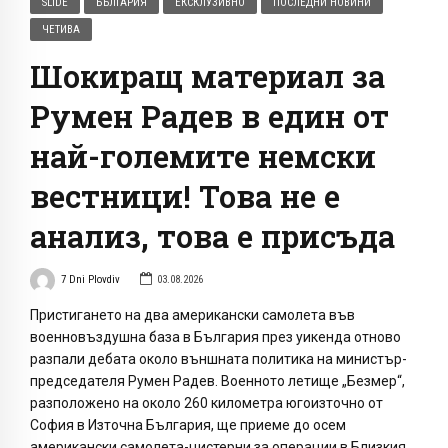
SLIDE
БЪЛГАРИЯ
ЕКСКЛУЗИВНО
ПОСЛЕДНИ НОВИНИ
ЧЕТИВА
Шокиращ материал за
Румен Радев в един от
най-големите немски
вестници! Това не е
анализ, това е присъда
7 Dni Plovdiv
03.08.2026
Пристигането на два американски самолета във
военновъздушна база в България през уикенда отново
разпали дебата около външната политика на министър-
председателя Румен Радев. Военното летище „Безмер“,
разположено на около 260 километра югоизточно от
София в Източна България, ще приеме до осем
американски самолета-цистерни за операции в Близкия