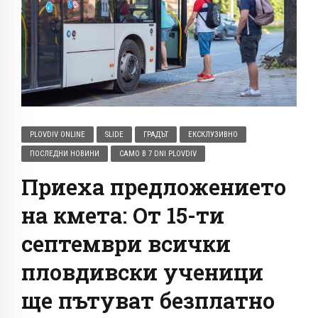
PLOVDIV ONLINE
SLIDE
ГРАДЪТ
ЕКСКЛУЗИВНО
ПОСЛЕДНИ НОВИНИ
САМО В 7 DNI PLOVDIV
Приеха предложението
на кмета: От 15-ти
септември всички
пловдивски ученици
ще пътуват безплатно