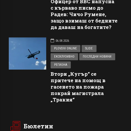
Офицер от ВВС напусна
с кърваво писмо до
Радев: Чичо Румене,
защо взимаш от бедните
да даваш на богатите?
06.08.2026
PLOVDIV ONLINE
SLIDE
ЕКСКЛУЗИВНО
ПОСЛЕДНИ НОВИНИ
РЕГИОНА
Втори „Кугър“ се
притече на помощ в
гасенето на пожара
покрай магистрала
„Тракия“
Бюлетин