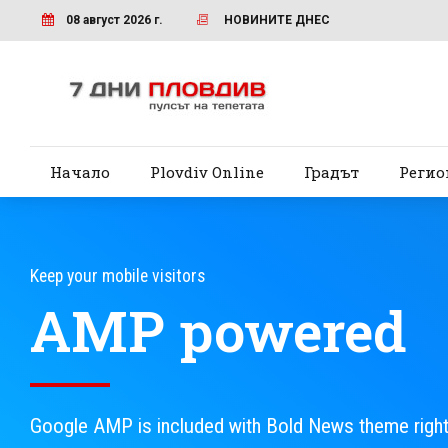
08 август 2026 г.
НОВИНИТЕ ДНЕС
Начало
Plovdiv Online
Градът
Регио
Keep your mobile visitors
AMP powered
Google AMP is included with Bold News theme right