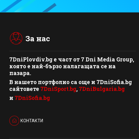
За нас
7DniPlovdiv.bg
e част от
7 Dni Media Group
,
която е най-бързо налагащата се на
пазара.
В нашето портфолио са още и 7DniSofia.bg
сайтовете
7DniSport.bg
,
7DniBulgaria.bg
и
7DniSofia.bg
КОНТАКТИ