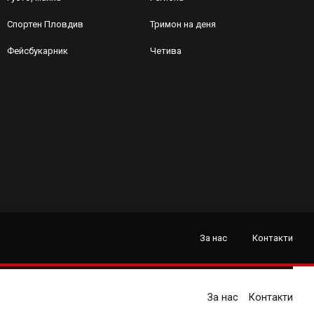
Спортен Пловдив
Тримон на деня
Фейсбукарник
Четива
За нас
Контакти
За нас
Контакти