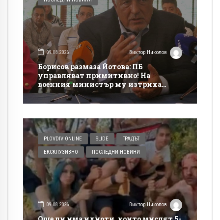
09.08.2026
Виктор Николов
Борисов размаза Йотова: ПБ
управляват примитивно! На
военния министър му изтриха
„Кинтекс“ от тениската!
PLOVDIV ONLINE
SLIDE
ГРАДЪТ
ЕКСКЛУЗИВНО
ПОСЛЕДНИ НОВИНИ
09.08.2026
Виктор Николов
Още ли има идиоти, които мислят 5-