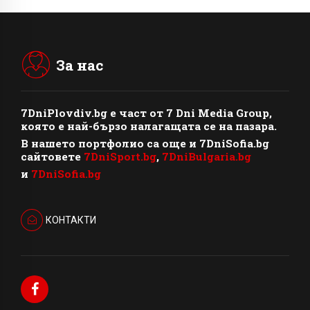
За нас
7DniPlovdiv.bg
e част от
7 Dni Media Group
,
която е най-бързо налагащата се на пазара.
В нашето портфолио са още и 7DniSofia.bg
сайтовете
7DniSport.bg
,
7DniBulgaria.bg
и
7DniSofia.bg
КОНТАКТИ