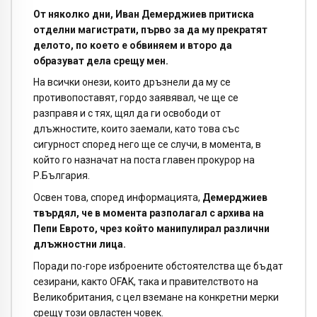
От няколко дни, Иван Демерджиев притиска
отделни магистрати, първо за да му прекратят
делото, по което е обвиняем и второ да
образуват дела срещу мен.
На всички онези, които дръзнели да му се
противопоставят, гордо заявявал, че ще се
разправя и с тях, щял да ги освободи от
длъжностите, които заемали, като това със
сигурност според него ще се случи, в момента, в
който го назначат на поста главен прокурор на
Р.България.
Освен това, според информацията,
Демерджиев
твърдял, че в момента разполагал с архива на
Пепи Еврото, чрез който манипулирал различни
длъжностни лица.
Поради по-горе изброените обстоятелства ще бъдат
сезирани, както OFAK, така и правителството на
Великобритания, с цел вземане на конкретни мерки
срещу този овластен човек.