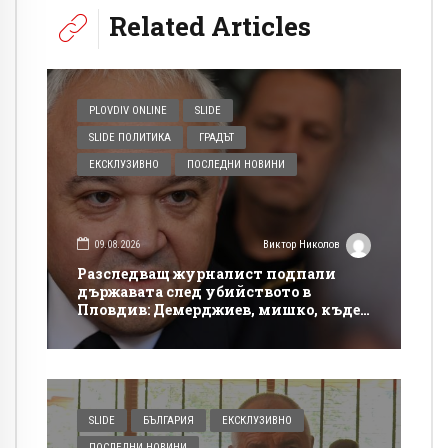
Related Articles
PLOVDIV ONLINE
SLIDE
SLIDE ПОЛИТИКА
ГРАДЪТ
ЕКСКЛУЗИВНО
ПОСЛЕДНИ НОВИНИ
09.08.2026
Виктор Николов
Разследващ журналист подпали
държавата след убийството в
Пловдив: Демерджиев, мишко, къде
си!?
SLIDE
БЪЛГАРИЯ
ЕКСКЛУЗИВНО
ПОСЛЕДНИ НОВИНИ