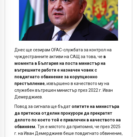
Днес ще сезирам OFAС-службата за контрол на
чуждестранните активи на САЩ за това, че
в
момента в България на поста министър на
вътрешните работи е назначен човек с
повдигнато обвинение за корупционно
престъпление
, извършено в качеството му на
служебен вътрешен министър през 2022 г. Иван
Демерджиев.
Повод за сигнала ще бъдат
опитите на министъра
да притиска отделни прокурори да прекратят
делото по което той е привлечен в качеството на
обвиняем.
Тук е мястото да припомня, че през 2025
г. на Иван Демерджиев беше повдигнато обвинение,