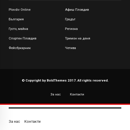
Plovdiv Online
Афиш Пловдив
България
Градът
Густо, майна
Региона
Спортен Пловдив
Тримон на деня
Фейсбукарник
Четива
© Copyright by BoldThemes 2017. All rights reserved.
За нас
Контакти
За нас
Контакти