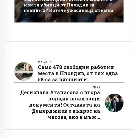
имата убийци от Пловдив за
невинни? Изтече ужасяваща снимка
PREVIOUS
Само 478 свободни работни
места в Пловдив, от тях едва
58 са за висшисти
NEXT
Десислава Атанасова с втора
порция шокиращи
документи! Оставката на
Демерджиев е въпрос на
часове, ако е мъж...