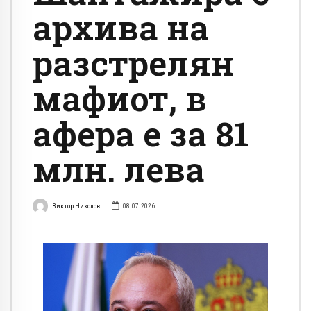
архива на
разстрелян
мафиот, в
афера е за 81
млн. лева
Виктор Николов
08.07.2026