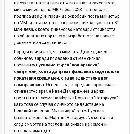
в резултат на подаден от мен сигнал в качеството
ми на министър на МВР през 2023 г. за това, че
подписа два дни преди да освободи поста министър
на МВР допълнително споразумение за сумата от 81
млн. лева, с което финансово натовари стойността
по обществена поръчка за изработката на новите
документи за самоличност.
Поради причината, че в момента Демерджиев е
обвиняем заради подадения от мен сигнал,
последният
усилено търси “кошаревски”
свидетели, които да дават фалшиви свидетелски
показания срещу мен, с една единствена цел-
саморазправа.
Освен това, според информацията
от известно време Иван Демерджиев държи
престъпните схеми на Мартин Божанов “Нотариуса”,
като това се случва с личното съдействие на
Николай Филипов “Митничаря” от гр. Бургас и
бившата жена на Мартин “Нотариуса”, с която той
след смъртта на последния, живее на семейни
начала и имат дете.