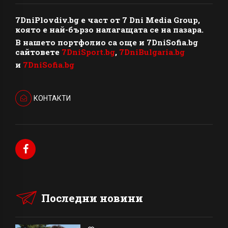
7DniPlovdiv.bg
e част от
7 Dni Media Group
,
която е най-бързо налагащата се на пазара.
В нашето портфолио са още и 7DniSofia.bg
сайтовете
7DniSport.bg
,
7DniBulgaria.bg
и
7DniSofia.bg
КОНТАКТИ
Последни новини