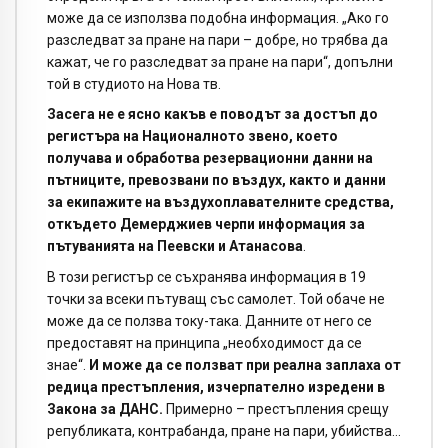
може да се използва подобна информация. „Ако го
разследват за пране на пари – добре, но трябва да
кажат, че го разследват за пране на пари“, допълни
той в студиото на Нова тв.
Засега не е ясно какъв е поводът за достъп до
регистъра на Националното звено, което
получава и обработва резервационни данни на
пътниците, превозвани по въздух, както и данни
за екипажите на въздухоплавателните средства,
откъдето Демерджиев черпи информация за
пътуванията на Пеевски и Атанасова
.
В този регистър се съхранява информация в 19
точки за всеки пътуващ със самолет. Той обаче не
може да се ползва току-така. Данните от него се
предоставят на принципа „необходимост да се
знае“.
И може да се ползват при реална заплаха от
редица престъпления, изчерпателно изредени в
Закона за ДАНС.
Примерно – престъпления срещу
републиката, контрабанда, пране на пари, убийства…