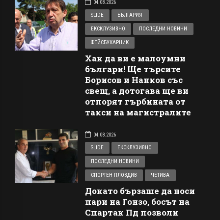
04.08.2026
SLIDE
БЪЛГАРИЯ
ЕКСКЛУЗИВНО
ПОСЛЕДНИ НОВИНИ
ФЕЙСБУКАРНИК
Хак да ви е малоумни
българи! Ще търсите
Борисов и Нанков със
свещ, а дотогава ще ви
отпорят гърбината от
такси на магистралите
04.08.2026
SLIDE
ЕКСКЛУЗИВНО
ПОСЛЕДНИ НОВИНИ
СПОРТЕН ПЛОВДИВ
ЧЕТИВА
Докато бързаше да носи
пари на Гонзо, босът на
Спартак Пд позволи