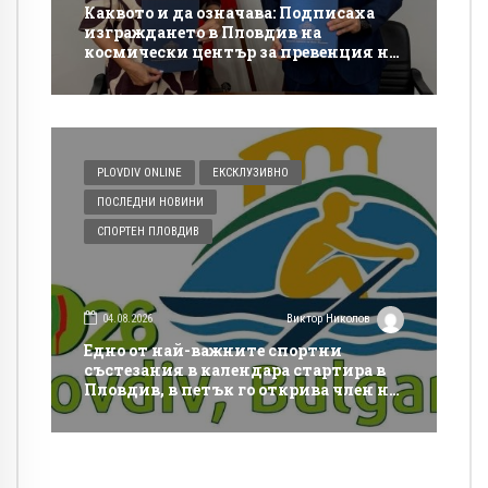
Каквото и да означава: Подписаха
изграждането в Пловдив на
космически център за превенция на
бедствия и аварии
PLOVDIV ONLINE
ЕКСКЛУЗИВНО
ПОСЛЕДНИ НОВИНИ
СПОРТЕН ПЛОВДИВ
04.08.2026
Виктор Николов
Едно от най-важните спортни
състезания в календара стартира в
Пловдив, в петък го открива член на
МОК и важен спортен шеф