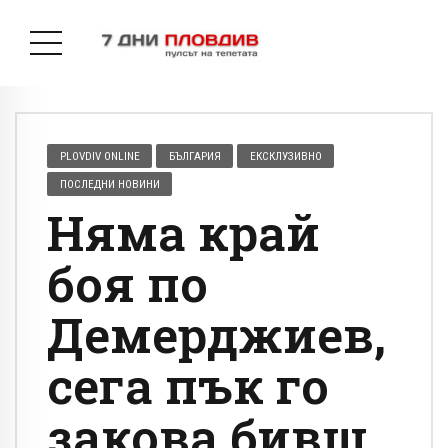
PLOVDIV ONLINE
БЪЛГАРИЯ
ЕКСКЛУЗИВНО
ПОСЛЕДНИ НОВИНИ
Няма край
боя по
Демерджиев,
сега пък го
закова бивш