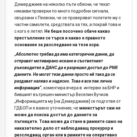
Демерджиев на няколко пъти обясни, че текат
някакви проверки по много подробни сигнали,
свързани с Пеевски, че се проверяват полетите му с
частни самолети, средствата за тях, а покрай това и
с кого е летял.
Не беше посочено обаче какво
престъпление се търси и какво е правното
основание за разследване на тези хора.
„
Абсолютно трябва да има категорични данни, да
отправят мотивирано искане и съответният
ръководител в ДАНС да е разрешил достъп до PNR
данните. Не могат тези данни просто ей така да се
раздават наляво и надясно. Това е все пак лична
информация“
, коментира вчера в интервю за БНР и
бившият вътрешен министър Веселин Вучков.
„Информацията му [на Демерджиев] се подготвя от
ГДБОП и е важно уточнение, че
министърът сам не
може да поиска достъп до данните за
пътниците. Това може да стане в рамките само на
наказателно дело от наблюдаващ прокурор и
разследващ орган или в рамките на оперативно