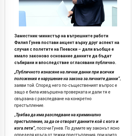
Заместник-министър на вътрешните работи
Филип Гунев постави акцент върху друг аспект на
случая с полетите на Пеевски – дали въобще е
имало законово основание данните да бъдат
събирани и впоследствие огласявани публично.
„Публичното изнасяне на лични данни при всички
положения е нарушение на закона за личните данни“
,
заяви той. Според него по-същественият въпрос е
защо е била извършена проверката и дали тя е
свързана с разследване на конкретно
престъпление.
„
Трябва да има разследване на криминално
престъпление, за да се отворят данните кой с кого и
кога лети“,
посочи Гунев. По думите му законът ясно
определя кръга от тежки престъпления, при които