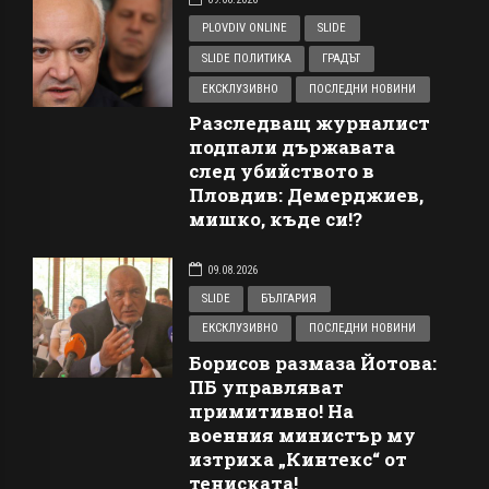
PLOVDIV ONLINE
SLIDE
SLIDE ПОЛИТИКА
ГРАДЪТ
ЕКСКЛУЗИВНО
ПОСЛЕДНИ НОВИНИ
Разследващ журналист
подпали държавата
след убийството в
Пловдив: Демерджиев,
мишко, къде си!?
09.08.2026
SLIDE
БЪЛГАРИЯ
ЕКСКЛУЗИВНО
ПОСЛЕДНИ НОВИНИ
Борисов размаза Йотова:
ПБ управляват
примитивно! На
военния министър му
изтриха „Кинтекс“ от
тениската!