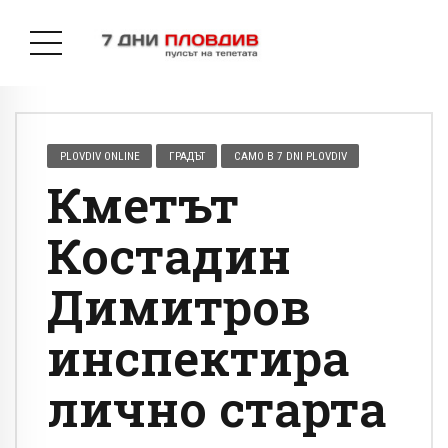
PLOVDIV ONLINE
ГРАДЪТ
САМО В 7 DNI PLOVDIV
Кметът
Костадин
Димитров
инспектира
лично старта