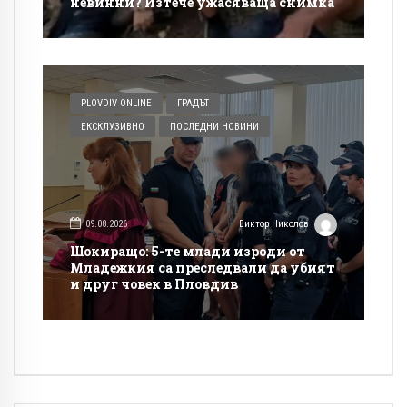
невинни? Изтече ужасяваща снимка
PLOVDIV ONLINE
ГРАДЪТ
ЕКСКЛУЗИВНО
ПОСЛЕДНИ НОВИНИ
09.08.2026
Виктор Николов
Шокиращо: 5-те млади изроди от
Младежкия са преследвали да убият
и друг човек в Пловдив