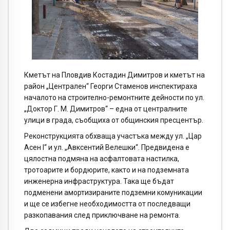
Кметът на
Пловдив
Костадин Димитров и кметът на
район „Централен“ Георги Стаменов инспектираха
началото на строително-ремонтните дейности по ул.
„Доктор Г. М. Димитров“ – една от централните
улици в града, съобщиха от общинския пресцентър.
Реконструкцията обхваща участъка между ул. „Цар
Асен I“ и ул. „Авксентий Велешки“. Предвидена е
цялостна подмяна на асфалтовата настилка,
тротоарите и бордюрите, както и на подземната
инженерна инфраструктура. Така ще бъдат
подменени амортизираните подземни комуникации
и ще се избегне необходимостта от последващи
разкопавания след приключване на ремонта.