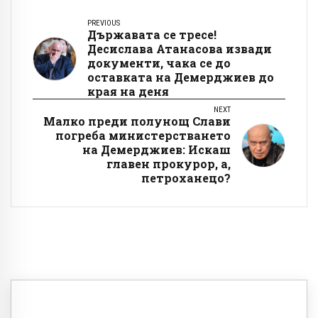
PREVIOUS
Държавата се тресе!
Десислава Атанасова извади
документи, чака се до
оставката на Демерджиев до
края на деня
NEXT
Малко преди полунощ Слави
погреба министерстването
на Демерджиев: Искаш
главен прокурор, а,
петроханецо?