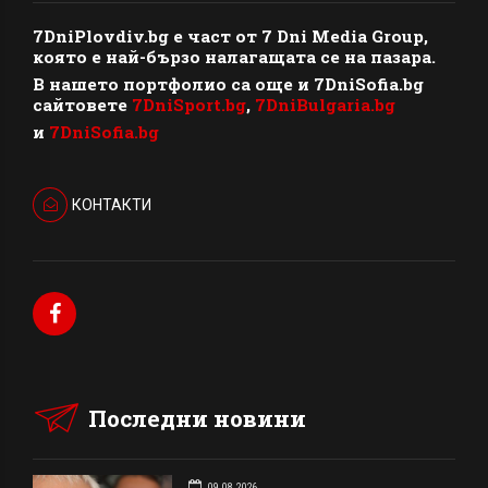
7DniPlovdiv.bg
e част от
7 Dni Media Group
,
която е най-бързо налагащата се на пазара.
В нашето портфолио са още и 7DniSofia.bg
сайтовете
7DniSport.bg
,
7DniBulgaria.bg
и
7DniSofia.bg
КОНТАКТИ
Последни новини
09.08.2026