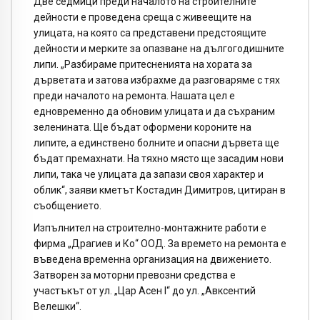
Две седмици преди началото на строителните
дейности е проведена среща с живеещите на
улицата, на която са представени предстоящите
дейности и мерките за опазване на дългогодишните
липи. „Разбираме притесненията на хората за
дърветата и затова избрахме да разговаряме с тях
преди началото на ремонта. Нашата цел е
едновременно да обновим улицата и да съхраним
зеленината. Ще бъдат оформени короните на
липите, а единствено болните и опасни дървета ще
бъдат премахнати. На тяхно място ще засадим нови
липи, така че улицата да запази своя характер и
облик“, заяви кметът Костадин Димитров, цитиран в
съобщението.
Изпълнител на строително-монтажните работи е
фирма „Драгиев и Ко“ ООД. За времето на ремонта е
въведена временна организация на движението.
Затворен за моторни превозни средства е
участъкът от ул. „Цар Асен I“ до ул. „Авксентий
Велешки“.