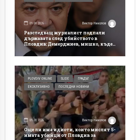
09.08.2026
Виктор Николов
Разследващ журналист подпали
държавата след убийството в
Пловдив: Демерджиев, мишко, къде
си!?
PLOVDIV ONLINE
SLIDE
ГРАДЪТ
ЕКСКЛУЗИВНО
ПОСЛЕДНИ НОВИНИ
09.08.2026
Виктор Николов
Още ли има идиоти, които мислят 5-
имата убийци от Пловдив за