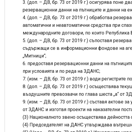
3. (доп. – ДВ, бр. 73 от 2019 г.) осигурява поне
резервационни данни на пътниците и данни на е
4. (доп. – ДВ, бр. 73 от 2019 г.) обработва резе
автоматични и неавтоматични средства при спазв
международните договори, по които Република Б
5. (доп. – ДВ, бр. 73 от 2019 г.) съпоставя резе
съдържащи се в информационни фондове на аген
„Митници“;
6. предоставя резервационни данни на пътниците
при условията и по реда на ЗДАНС;
7. (изм. – ДВ, бр. 73 от 2019 г.) води регистрите 
8. (доп. – ДВ, бр. 73 от 2019 г.) осъществява т
въздушните превозвачи по глава шеста „а“ от ЗДА
9. (изм. – ДВ, бр. 73 от 2019 г.) съставя актове
от ЗДАНС и изготвя проекти на наказателни поста
(3) Националното звено осъществява дейността 
(4) Председателят на ДАНС утвърждава вътрешни