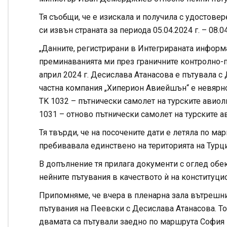
Тя съобщи, че е изискала и получила с удостове
си извън страната за периода 05.04.2024 г. – 08.04
„Данните, регистрирани в Интегрираната информ
преминаванията ми през граничните контролно-пр
април 2024 г. Десислава Атанасова е пътувала с
частна компания „Хиперион Авиейшън“ е невярно.
TK 1032 – пътнически самолет на турските авиоли
1031 – отново пътнически самолет на турските а
Тя твърди, че на посочените дати е летяла по ма
пребивавала единствено на територията на Турция
В допълнение тя прилага документи с оглед обек
нейните пътувания в качеството ѝ на конституци
Припомняме, че вчера в пленарна зала вътрешн
пътувания на Пеевски с Десислава Атанасова. То
двамата са пътували заедно по маршрута София –