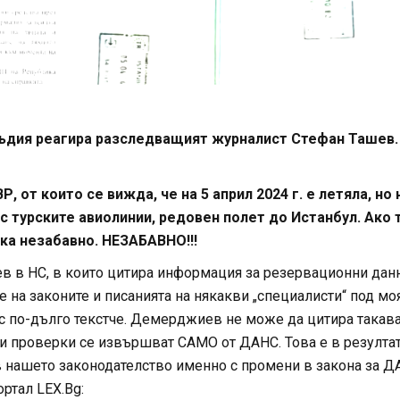
съдия реагира разследващият журналист Стефан Ташев.
от които се вижда, че на 5 април 2024 г. е летяла, но 
А с турските авиолинии, редовен полет до Истанбул. Ако 
ка незабавно. НЕЗАБАВНО!!!
в в НС, в които цитира информация за резервационни дан
 на законите и писанията на някакви „специалисти“ под мо
 с по-дълго текстче. Демерджиев не може да цитира такав
и проверки се извършват САМО от ДАНС. Това е в резултат
 в нашето законодателство именно с промени в закона за Д
ртал LEX.Bg: