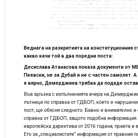
Веднага на разкритията на конституционния 
какво качи той в два поредни поста:
Десислава Атанасова показа документи от МВР, 
Пеевски, не за Дубай и не с частен самолет. 
е вярно, Демерджиев трябва да подаде остав
Във връзка с изпълненията вчера на Демерджие
пътници по справка от ГДБОП, което е нарушение
пост, ще обясня следното. Бавно и внимателно и
справка от ГДБОП, защото подобна информация 
европейска директива от 2016 година, приета и
Ето за „специалистите“ информация от правния по