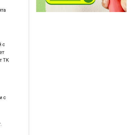
ята
 с
ет
т TK
и с
.