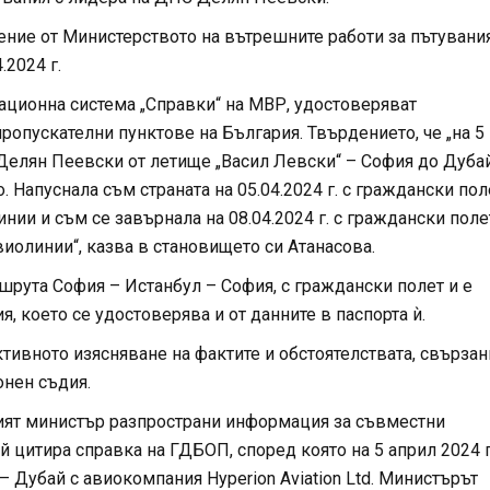
рение от Министерството на вътрешните работи за пътувани
.2024 г.
ационна система „Справки“ на МВР, удостоверяват
опускателни пунктове на България. Твърдението, че „на 5
 Делян Пеевски от летище „Васил Левски“ – София до Дубай
 Напуснала съм страната на 05.04.2024 г. с граждански пол
нии и съм се завърнала на 08.04.2024 г. с граждански поле
виолинии“, казва в становището си Атанасова.
ршрута София – Истанбул – София, с граждански полет и е
, което се удостоверява и от данните в паспорта ѝ.
тивното изясняване на фактите и обстоятелствата, свързан
онен съдия.
ият министър разпространи информация за съвместни
й цитира справка на ГДБОП, според която на 5 април 2024 г
 Дубай с авиокомпания Hyperion Aviation Ltd. Министърът