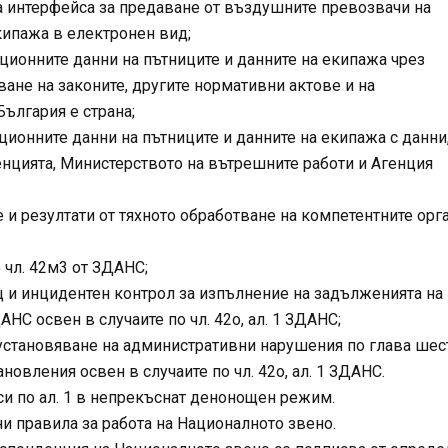
 два интерфейса за предаване от въздушните превозвачи на
кипажа в електронен вид;
рвационните данни на пътниците и данните на екипажа чрез
ане на законите, другите нормативни актове и на
ългария е страна;
рвационните данни на пътниците и данните на екипажа с данни
цията, Министерството на вътрешните работи и Агенция
 и резултати от тяхното обработване на компетентните орг
по чл. 42м3 от ЗДАНС;
екущ и инцидентен контрол за изпълнение на задълженията на
НС освен в случаите по чл. 42о, ал. 1 ЗДАНС;
 за установяване на административни нарушения по глава шест
новления освен в случаите по чл. 42о, ал. 1 ЗДАНС.
си по ал. 1 в непрекъснат денонощен режим.
 правила за работа на Националното звено.