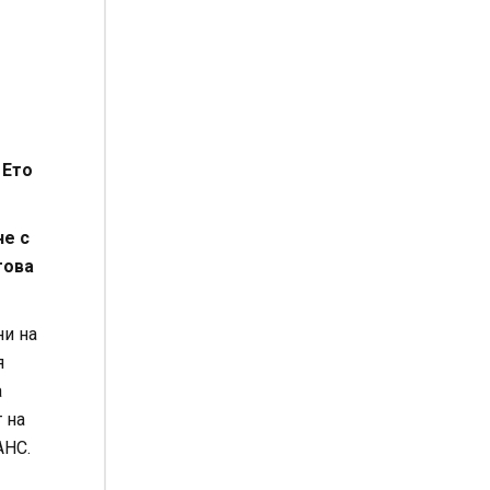
 Ето
не с
това
ни на
я
а
 на
АНС.