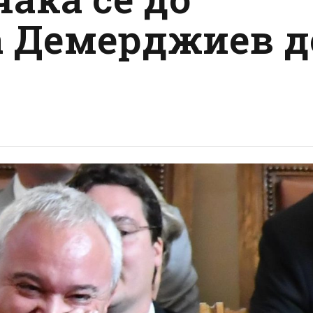
а Демерджиев д
я