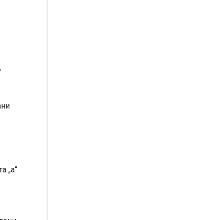
,
ани
а „а“