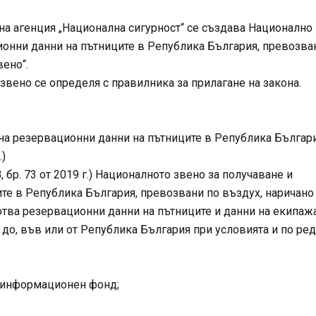
жавна агенция „Национална сигурност“ се създава Национално
ионни данни на пътниците в Република България, превозва
вено“.
 звено се определя с правилника за прилагане на закона.
на резервационни данни на пътниците в Република Българи
.)
 ДВ, бр. 73 от 2019 г.) Националното звено за получаване и
те в Република България, превозвани по въздух, наричано
отва резервационни данни на пътниците и данни на екипаж
до, във или от Република България при условията и по ред
н информационен фонд;