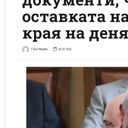
оставката н
края на ден
7 Dni Plovdiv
03.07.2026