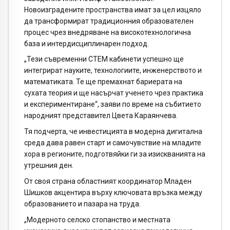
Новоизградените пространства имат за цел изцяло
да трансформират традиционния образователен
процес чрез внедряване на високотехнологична
база и интердисциплинарен подход.
„Тези съвременни СТЕМ кабинети успешно ще
интегрират науките, технологиите, инженерството и
математиката. Те ще премахнат бариерата на
сухата теория и ще насърчат ученето чрез практика
и експериментиране“, заяви по време на събитието
народният представител Цвета Караянчева.
Тя подчерта, че инвестицията в модерна дигитална
среда дава равен старт и самочувствие на младите
хора в регионите, подготвяйки ги за изискванията на
утрешния ден.
От своя страна областният координатор Младен
Шишков акцентира върху ключовата връзка между
образованието и пазара на труда.
„Модерното селско стопанство и местната