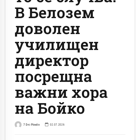
В Белозем
доволен
училищен
директор
посрещна
важни хора
на Бойко
7 Dni Plovdiv
02.07.2026