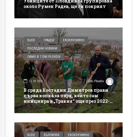
Убийците от Пловдив са групировка
около Румен Радев, ще ги покрият
SLIDE
ГРАДЪТ
ЕКСКЛУЗИВНО
ПОСЛЕДНИ НОВИНИ
САМО В 7 DNI PLOVDIV
10.08.2026
7 Dni Plovdiv
В сряда Костадин Димитров прави
първа копка за парк, който сам
инициира в „Тракия“ още през 2022-
ра
SLIDE
БЪЛГАРИЯ
ЕКСКЛУЗИВНО