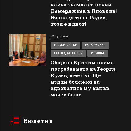
каква значка се появи
Демерджиев в Пловдив!
Бяс след това: Радев,
този е идиот!
10.08.2026
PLOVDIV ONLINE
ЕКСКЛУЗИВНО
ПОСЛЕДНИ НОВИНИ
РЕГИОНА
Община Кричим поема
погребението на Георги
Кузев, кметът: Ще
издам бележка на
адвокатите му какъв
човек беше
Бюлетин