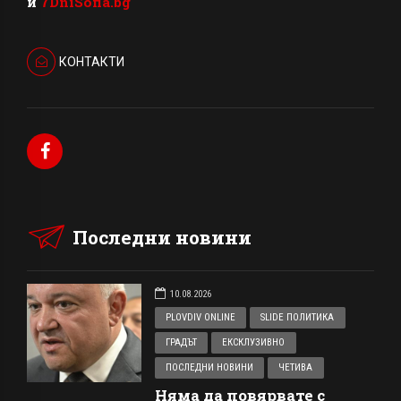
и
7DniSofia.bg
КОНТАКТИ
Последни новини
10.08.2026
PLOVDIV ONLINE
SLIDE ПОЛИТИКА
ГРАДЪТ
ЕКСКЛУЗИВНО
ПОСЛЕДНИ НОВИНИ
ЧЕТИВА
Няма да повярвате с