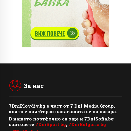
За нас
7DniPlovdiv.bg
e част от
7 Dni Media Group
,
която е най-бързо налагащата се на пазара.
В нашето портфолио са още и 7DniSofia.bg
сайтовете
7DniSport.bg
,
7DniBulgaria.bg