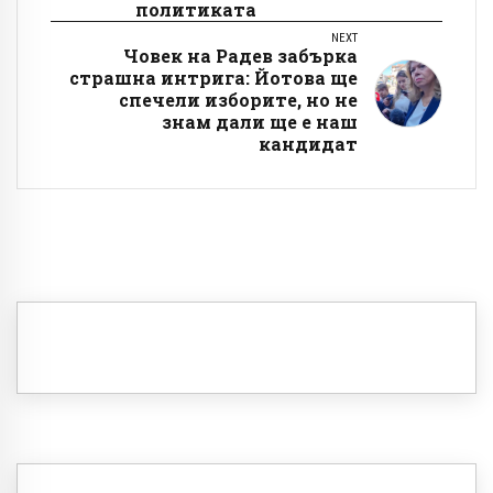
политиката
NEXT
Човек на Радев забърка
страшна интрига: Йотова ще
спечели изборите, но не
знам дали ще е наш
кандидат