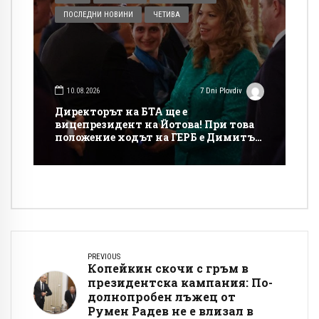
ПОСЛЕДНИ НОВИНИ
ЧЕТИВА
10.08.2026
7 Dni Plovdiv
Директорът на БТА ще е
вицепрезидент на Йотова! При това
положение ходът на ГЕРБ е Димитър
Николов!
PREVIOUS
Копейкин скочи с гръм в
президентска кампания: По-
долнопробен лъжец от
Румен Радев не е влизал в