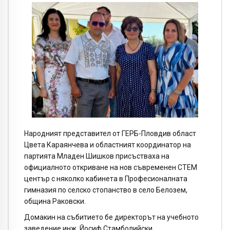
Народният представител от ГЕРБ-Пловдив област
Цвета Караянчева и областният координатор на
партията Младен Шишков присъстваха на
официалното откриване на нов съвременен СТЕМ
център с няколко кабинета в Професионалната
гимназия по селско стопанство в село Белозем,
община Раковски.
Домакин на събитието бе директорът на учебното
заведение инж. Йосиф Стамболийски.