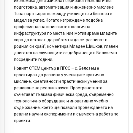
икономика днес изискват сериозна технологична
подготовка, автоматизация и инженерно мислене.
Това партньорство между училището и бизнеса е
модел за успех. Когато изграждаме подобна
професионална и високотехнологична
инфраструктура по места, ние мотивираме младите
хора да останат, да работят и да се развиват в
родния си край“, коментира Младен Шишков, главен
двигател на случващите се добри неща в Белозем в
посреднити години.
Новият СТЕМ център в ПГСС – с. Белозем е
проектиран да развива у учениците критично
мислене, креативност и практически умения за
решаване на реални казуси. Пространствата
съчетават гъвкава физическа среда, съвременно
технологично оборудване и иновативно учебно
съдържание, което ще позволи провеждането на
реални научни експерименти и съвместна работа по
проекти.