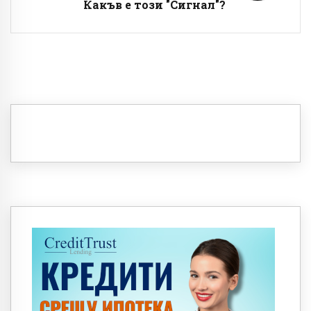
Какъв е този "Сигнал"?