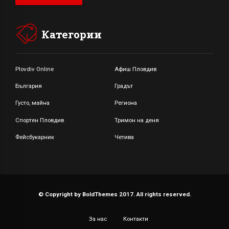
Категории
Plovdiv Online
Афиш Пловдив
България
Градът
Густо, майна
Региона
Спортен Пловдив
Тримон на деня
Фейсбукарник
Четива
© Copyright by BoldThemes 2017. All rights reserved.
За нас
Контакти