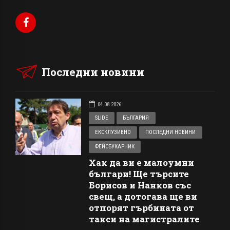
Последни новини
04.08.2026
SLIDE
БЪЛГАРИЯ
ЕКСКЛУЗИВНО
ПОСЛЕДНИ НОВИНИ
ФЕЙСБУКАРНИК
Хак да ви е малоумни
българи! Ще търсите
Борисов и Нанков със
свещ, а дотогава ще ви
отпорят гърбината от
такси на магистралите