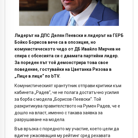
Лидерът на ДПС Делян Пеевски и лидерът на ГЕРБ
Бойко Борисов вече са в опозиция, но
комунистическото чедо от ДБ Ивайло Мирчев не
спира с обсесията си с двамата партийни лидер.
За пореден път той демонстрира това свое
поведение, гостувайки на Цветанка Ризова в
„Лице в лице“ по bTV.
Комунистическият хрантутник отправи критики към
кабинета „Радев“, че не полага достатъчно усилия
за борба с модела „Борисов-Пеевски“. Той
разкритикува правителството на Румен Радев, че е
дошло на власт, именно с такава заявка за
разрушаване на модела.
Във връзка с поредното му участие, което цели да
вдигне ужасяващия му рейтинг сред рехавата