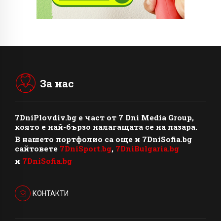
За нас
7DniPlovdiv.bg
e част от
7 Dni Media Group
,
която е най-бързо налагащата се на пазара.
В нашето портфолио са още и 7DniSofia.bg
сайтовете
7DniSport.bg
,
7DniBulgaria.bg
и
7DniSofia.bg
КОНТАКТИ