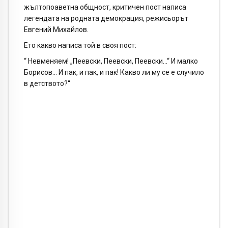
жълтопоаветна общност, критичен пост написа
легендата на родната демокрация, режисьорът
Евгений Михайлов.
Ето какво написа той в своя пост:
“ Невменяем! „Пеевски, Пеевски, Пеевски…“ И малко
Борисов… И пак, и пак, и пак! Какво ли му се е случило
в детството?“