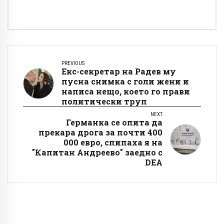
PREVIOUS
Екс-секретар на Радев му
пусна снимка с голи жени и
написа нещо, което го прави
политически труп
NEXT
Германка се опита да
прекара дрога за почти 400
000 евро, спипаха я на
"Капитан Андреево" заедно с
DEA