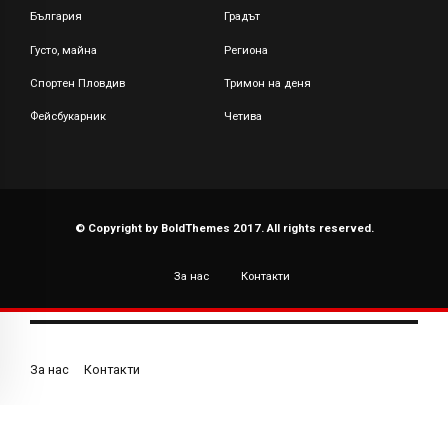
България
Градът
Густо, майна
Региона
Спортен Пловдив
Тримон на деня
Фейсбукарник
Четива
© Copyright by BoldThemes 2017. All rights reserved.
За нас
Контакти
За нас
Контакти