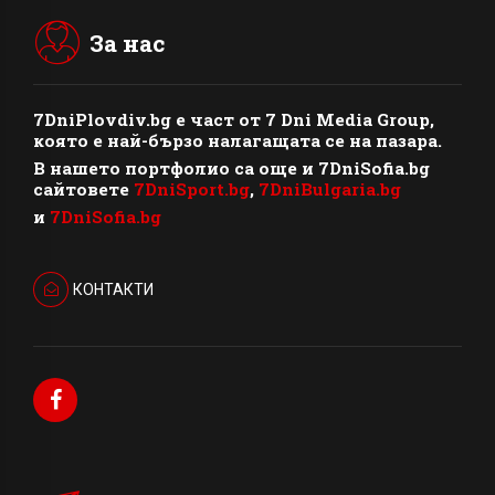
За нас
7DniPlovdiv.bg
e част от
7 Dni Media Group
,
която е най-бързо налагащата се на пазара.
В нашето портфолио са още и 7DniSofia.bg
сайтовете
7DniSport.bg
,
7DniBulgaria.bg
и
7DniSofia.bg
КОНТАКТИ