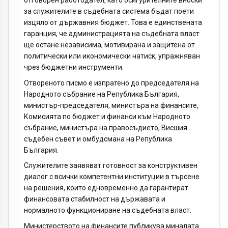
за служителите в съдебната система бъдат поети
изцяло от държавния бюджет. Това е единствената
гаранция, че администрацията на съдебната власт
ще остане независима, мотивирана и защитена от
политически или икономически натиск, упражняван
чрез бюджетни инструменти.
Отвореното писмо е изпратено до председателя на
Народното събрание на Република България,
министър-председателя, министъра на финансите,
Комисията по бюджет и финанси към Народното
събрание, министъра на правосъдието, Висшия
съдебен съвет и омбудсмана на Република
България.
Служителите заявяват готовност за конструктивен
диалог с всички компетентни институции в търсене
на решения, които едновременно да гарантират
финансовата стабилност на държавата и
нормалното функциониране на съдебната власт.
Министерството на финансите публикува миналата