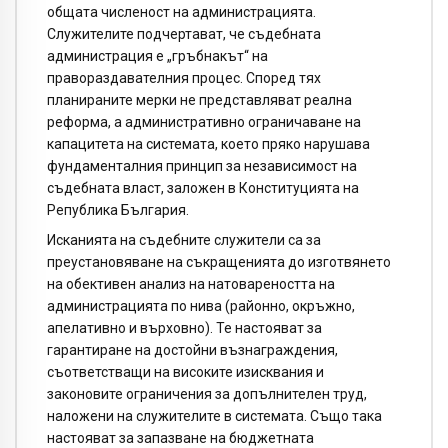
общата численост на администрацията.
Служителите подчертават, че съдебната
администрация е „гръбнакът“ на
правораздавателния процес. Според тях
планираните мерки не представляват реална
реформа, а административно ограничаване на
капацитета на системата, което пряко нарушава
фундаменталния принцип за независимост на
съдебната власт, заложен в Конституцията на
Република България.
Исканията на съдебните служители са за
преустановяване на съкращенията до изготвянето
на обективен анализ на натовареността на
администрацията по нива (районно, окръжно,
апелативно и върховно). Те настояват за
гарантиране на достойни възнаграждения,
съответстващи на високите изисквания и
законовите ограничения за допълнителен труд,
наложени на служителите в системата. Също така
настояват за запазване на бюджетната