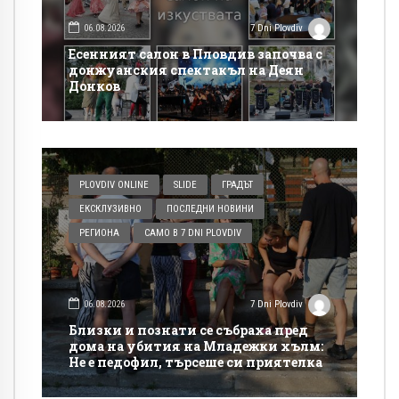
06.08.2026
7 Dni Plovdiv
Есенният салон в Пловдив започва с
донжуанския спектакъл на Деян
Донков
PLOVDIV ONLINE
SLIDE
ГРАДЪТ
ЕКСКЛУЗИВНО
ПОСЛЕДНИ НОВИНИ
РЕГИОНА
САМО В 7 DNI PLOVDIV
06.08.2026
7 Dni Plovdiv
Близки и познати се събраха пред
дома на убития на Младежки хълм:
Не е педофил, търсеше си приятелка