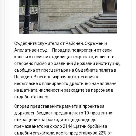
Съдебните служители от Районен, Окръжен и
Апелативен съд –
Пловдив
, подкрепени от свои
колеги от всички съдилища в страната, излизат с
отворено писмо до различни държавни институции,
съобщиха от пресцентъра на Съдебната палата в
Пловдив
. В него те изразяват категорично
несъгласие с планираното драстично намаляване
на щатната численост и разходите за персонал в
съдебната власт.
Според представените разчети в проекта за
държавен бюджет предвиденото 10-процентно
съкращение на разходите ще доведе до
премахването на около 2144 щатни бройки за
съдебни служители, което представлява 22% от