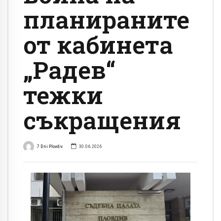
планираните
от кабинета
„Радев“
тежки
съкращения
7 Dni Plovdiv
30.06.2026