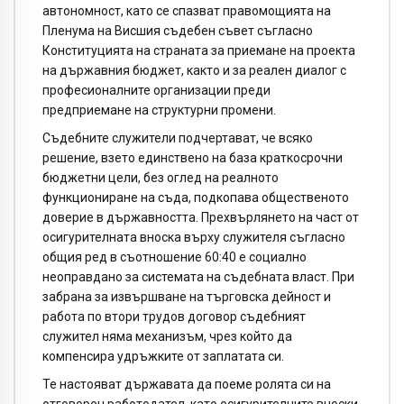
автономност, като се спазват правомощията на
Пленума на Висшия съдебен съвет съгласно
Конституцията на страната за приемане на проекта
на държавния бюджет, както и за реален диалог с
професионалните организации преди
предприемане на структурни промени.
Съдебните служители подчертават, че всяко
решение, взето единствено на база краткосрочни
бюджетни цели, без оглед на реалното
функциониране на съда, подкопава общественото
доверие в държавността. Прехвърлянето на част от
осигурителната вноска върху служителя съгласно
общия ред в съотношение 60:40 е социално
неоправдано за системата на съдебната власт. При
забрана за извършване на търговска дейност и
работа по втори трудов договор съдебният
служител няма механизъм, чрез който да
компенсира удръжките от заплатата си.
Те настояват държавата да поеме ролята си на
отговорен работодател, като осигурителните вноски