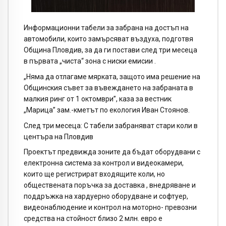
Информационни табели за забрана на достъп на
автомобили, които замърсяват въздуха, подготвя
Община Пловдив, за да ги постави след три месеца
в първата „чиста“ зона с ниски емисии .
„Няма да отлагаме мярката, защото има решение на
Общинския съвет за въвеждането на забраната в
малкия ринг от 1 октомври”, каза за вестник
„Марица” зам.-кметът по екология Иван Стоянов.
След три месеца: С табели забраняват стари коли в
центъра на Пловдив
Проектът предвижда зоните да бъдат оборудвани с
електронна система за контрол и видеокамери,
които ще регистрират входящите коли, но
обществената поръчка за доставка , внедряване и
поддръжка на хардуерно оборудване и софтуер,
видеонаблюдение и контрол на моторно- превозни
средства на стойност близо 2 млн. евро е