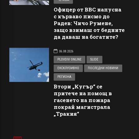
Офицер от ВВС напусна
с кърваво писмо до
Радев: Чичо Румене,
защо взимаш от бедните
да даваш на богатите?
06.08.2026
PLOVDIV ONLINE
SLIDE
ЕКСКЛУЗИВНО
ПОСЛЕДНИ НОВИНИ
РЕГИОНА
Втори „Кугър“ се
притече на помощ в
гасенето на пожара
покрай магистрала
„Тракия“