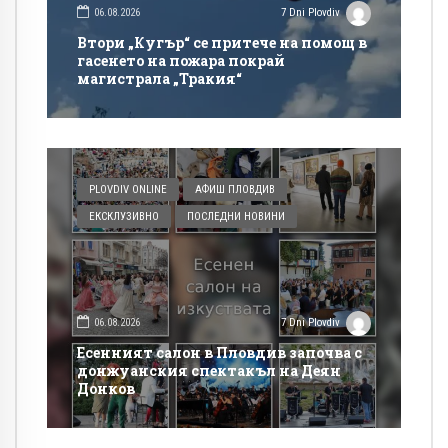
06.08.2026
7 Dni Plovdiv
Втори „Кугър“ се притече на помощ в
гасенето на пожара покрай
магистрала „Тракия“
PLOVDIV ONLINE
АФИШ ПЛОВДИВ
ЕКСКЛУЗИВНО
ПОСЛЕДНИ НОВИНИ
06.08.2026
7 Dni Plovdiv
Есенният салон в Пловдив започва с
донжуанския спектакъл на Деян
Донков