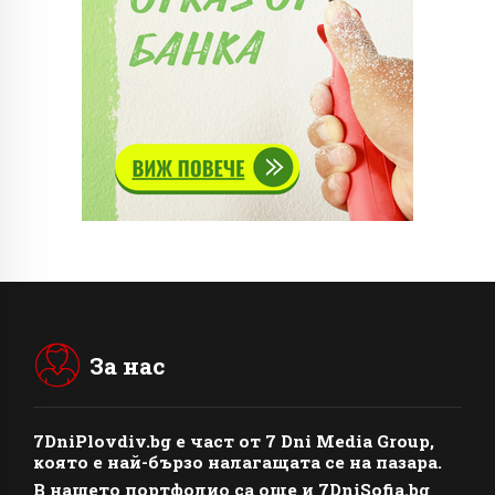
За нас
7DniPlovdiv.bg
e част от
7 Dni Media Group
,
която е най-бързо налагащата се на пазара.
В нашето портфолио са още и 7DniSofia.bg