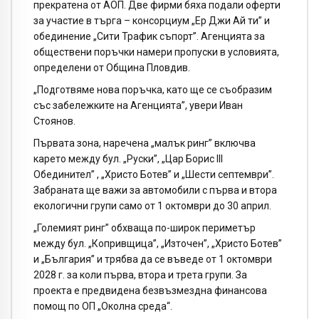
прекратена от АОП. Две фирми бяха подали оферти
за участие в търга – консорциум „Ер Джи Ай ти” и
обединение „Сити Трафик съпорт”. Агенцията за
обществени поръчки намери пропуски в условията,
определени от Община Пловдив.
„Подготвяме нова поръчка, като ще се съобразим
със забележките на Агенцията”, увери Иван
Стоянов.
Първата зона, наречена „малък ринг” включва
карето между бул. „Руски”, „Цар Борис III
Обединител” , „Христо Ботев” и „Шести септември”.
Забраната ще важи за автомобили с първа и втора
екологични групи само от 1 октомври до 30 април.
„Големият ринг” обхваща по-широк периметър
между бул. „Копривщица”, „Източен”, „Христо Ботев”
и „България” и трябва да се въведе от 1 октомври
2028 г. за коли първа, втора и трета групи. За
проекта е предвидена безвъзмездна финансова
помощ по ОП „Околна среда“.