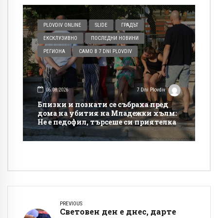
PLOVDIV ONLINE
SLIDE
ГРАДЪТ
ЕКСКЛУЗИВНО
ПОСЛЕДНИ НОВИНИ
РЕГИОНА
САМО В 7 DNI PLOVDIV
06.08.2026
7 Dni Plovdiv
Близки и познати се събраха пред
дома на убития на Младежки хълм:
Не е педофил, търсеше си приятелка
PREVIOUS
Световен ден е днес, дарте