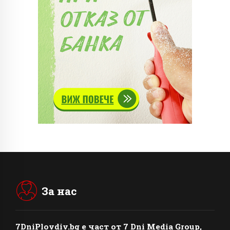
За нас
7DniPlovdiv.bg
e част от
7 Dni Media Group
,