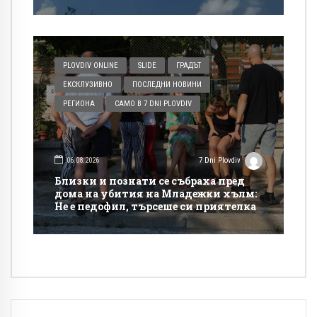
PLOVDIV ONLINE
SLIDE
ГРАДЪТ
ЕКСКЛУЗИВНО
ПОСЛЕДНИ НОВИНИ
РЕГИОНА
САМО В 7 DNI PLOVDIV
06.08.2026
7 Dni Plovdiv
Близки и познати се събраха пред
дома на убития на Младежки хълм:
Не е педофил, търсеше си приятелка