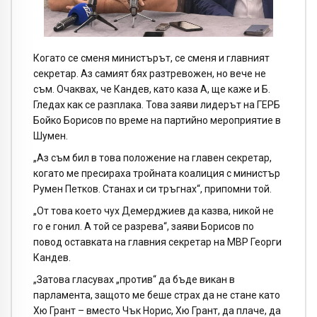
Когато се сменя министърът, се сменя и главният
секретар. Аз самият бях разтревожен, но вече не
съм. Очаквах, че Кандев, като каза А, ще каже и Б.
Гледах как се разплака. Това заяви лидерът на ГЕРБ
Бойко Борисов по време на партийно мероприятие в
Шумен.
„Аз съм бил в това положение на главен секретар,
когато ме пресираха тройната коалиция с министър
Румен Петков. Станах и си тръгнах“, припомни той.
„От това което чух Демерджиев да казва, никой не
го е гонил. А той се разрева“, заяви Борисов по
повод оставката на главния секретар на МВР Георги
Кандев.
„Затова гласувах „против“ да бъде викан в
парламента, защото ме беше страх да не стане като
Хю Грант – вместо Чък Норис, Хю Грант, да плаче, да