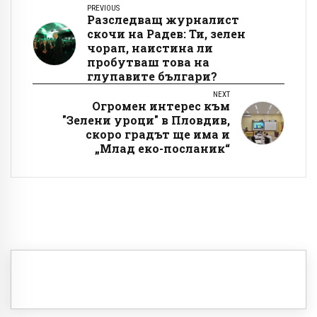
PREVIOUS
Разследващ журналист
скочи на Радев: Ти, зелен
чорап, наистина ли
пробутваш това на
глупавите българи?
NEXT
Огромен интерес към
"Зелени уроци" в Пловдив,
скоро градът ще има и
„Млад еко-посланик“