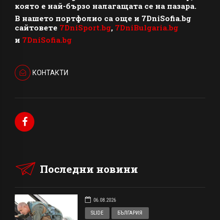
която е най-бързо налагащата се на пазара.
В нашето портфолио са още и 7DniSofia.bg
сайтовете
7DniSport.bg
,
7DniBulgaria.bg
и
7DniSofia.bg
КОНТАКТИ
Последни новини
06.08.2026
SLIDE
БЪЛГАРИЯ