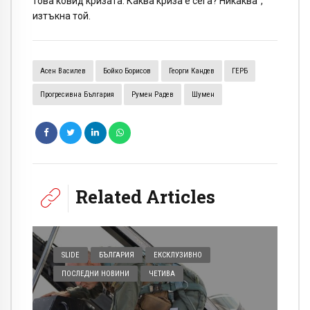
това ковид кризата. Каква криза е сега? Никаква“,
изтъкна той.
Асен Василев
Бойко Борисов
Георги Кандев
ГЕРБ
Прогресивна България
Румен Радев
Шумен
Related Articles
SLIDE
БЪЛГАРИЯ
ЕКСКЛУЗИВНО
ПОСЛЕДНИ НОВИНИ
ЧЕТИВА