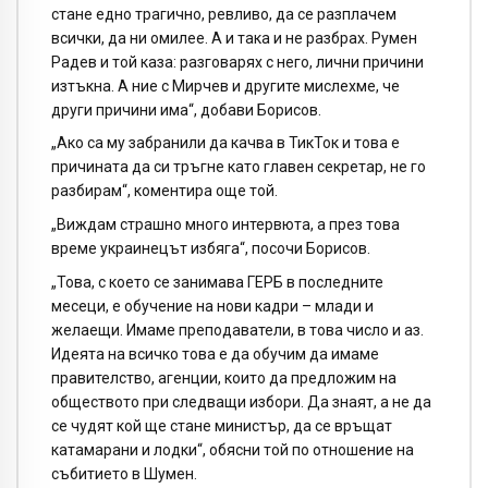
стане едно трагично, ревливо, да се разплачем
всички, да ни омилее. А и така и не разбрах. Румен
Радев и той каза: разговарях с него, лични причини
изтъкна. А ние с Мирчев и другите мислехме, че
други причини има“, добави Борисов.
„Ако са му забранили да качва в ТикТок и това е
причината да си тръгне като главен секретар, не го
разбирам“, коментира още той.
„Виждам страшно много интервюта, а през това
време украинецът избяга“, посочи Борисов.
„Това, с което се занимава ГЕРБ в последните
месеци, е обучение на нови кадри – млади и
желаещи. Имаме преподаватели, в това число и аз.
Идеята на всичко това е да обучим да имаме
правителство, агенции, които да предложим на
обществото при следващи избори. Да знаят, а не да
се чудят кой ще стане министър, да се връщат
катамарани и лодки“, обясни той по отношение на
събитието в Шумен.