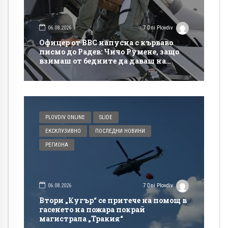
06.08.2026
7 Dni Plovdiv
Офицер от ВВС напусна с кърваво
писмо до Радев: Чичо Румене, защо
взимаш от бедните да даваш на
богатите?
PLOVDIV ONLINE
SLIDE
ЕКСКЛУЗИВНО
ПОСЛЕДНИ НОВИНИ
РЕГИОНА
06.08.2026
7 Dni Plovdiv
Втори „Кугър“ се притече на помощ в
гасенето на пожара покрай
магистрала „Тракия“