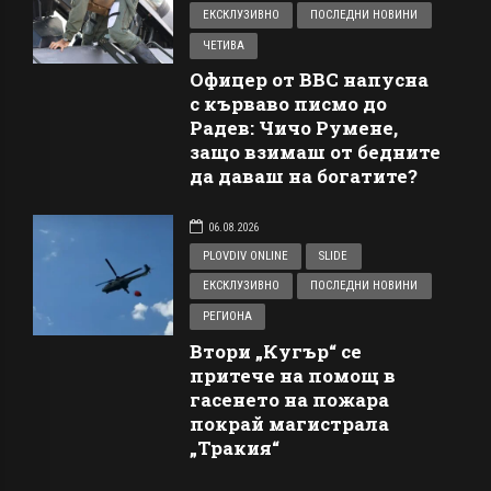
ЕКСКЛУЗИВНО
ПОСЛЕДНИ НОВИНИ
ЧЕТИВА
Офицер от ВВС напусна
с кърваво писмо до
Радев: Чичо Румене,
защо взимаш от бедните
да даваш на богатите?
06.08.2026
PLOVDIV ONLINE
SLIDE
ЕКСКЛУЗИВНО
ПОСЛЕДНИ НОВИНИ
РЕГИОНА
Втори „Кугър“ се
притече на помощ в
гасенето на пожара
покрай магистрала
„Тракия“