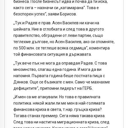
бизнеса. После бизнесът идва и почва да ти иска,
както сега – назначи си „катамарана“. Това е
безспорен успех“, заяви Борисов.
„Тук и Радев е прав. Асен Василев ни качи на
шейната. Ние в сглобката и след това в другото
правителство, обградени от леви партии, също
теглехме дългове, но Асен Василев, ако си спомняте,
по 500 млн. се теглеше всяка седмица“, коментира
той финансовата ситуация в държавата.
„Тук вече пък не мога да оправдая Радев. С това
мнозинство, слагаш една година. И мога да ви
напомня. Първата година беше постната пица с
Дянков. Още се бъзикате с мен. Само че махнахме
дефицитите“, припомни лидерът на ГЕРБ.
„И мен са ме атакували. Но това е правилната
политика. някой жали ли ме мен в най-голямата
финансова криза в света, т.нар. гръцка криза?
Тогава станах премиер. Сега няма такава криза.
След това ни настигна миграционната криза, след