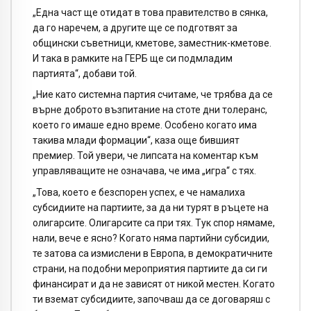
„Една част ще отидат в това правителство в сянка,
да го наречем, а другите ще се подготвят за
общински съветници, кметове, заместник-кметове.
И така в рамките на ГЕРБ ще си подмладим
партията“, добави той.
„Ние като системна партия считаме, че трябва да се
върне доброто възпитание на стоте дни толеранс,
което го имаше едно време. Особено когато има
такива млади формации“, каза още бившият
премиер. Той увери, че липсата на коментар към
управляващите не означава, че има „игра“ с тях.
„Това, което е безспорен успех, е че намалиха
субсидиите на партиите, за да ни турят в ръцете на
олигарсите. Олигарсите са при тях. Тук спор нямаме,
нали, вече е ясно? Когато няма партийни субсидии,
те затова са измислени в Европа, в демократичните
страни, на подобни мероприятия партиите да си ги
финансират и да не зависят от никой местен. Когато
ти вземат субсидиите, започваш да се договаряш с