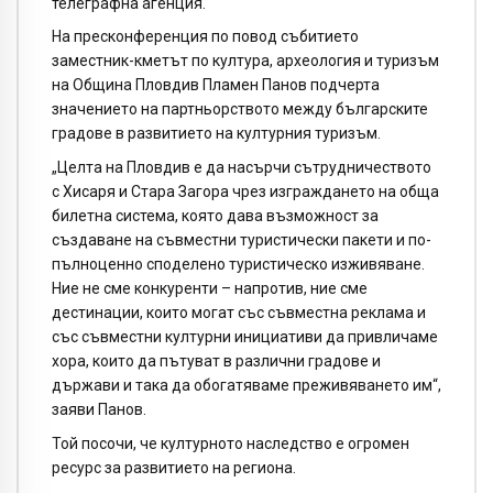
телеграфна агенция.
На пресконференция по повод събитието
заместник-кметът по култура, археология и туризъм
на Община Пловдив Пламен Панов подчерта
значението на партньорството между българските
градове в развитието на културния туризъм.
„Целта на Пловдив е да насърчи сътрудничеството
с Хисаря и Стара Загора чрез изграждането на обща
билетна система, която дава възможност за
създаване на съвместни туристически пакети и по-
пълноценно споделено туристическо изживяване.
Ние не сме конкуренти – напротив, ние сме
дестинации, които могат със съвместна реклама и
със съвместни културни инициативи да привличаме
хора, които да пътуват в различни градове и
държави и така да обогатяваме преживяването им“,
заяви Панов.
Той посочи, че културното наследство е огромен
ресурс за развитието на региона.