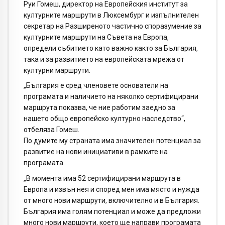
Руи Гомеш, директор на Европейския институт за
културните маршрути в Люксембург и изпълнителен
секретар на Разширеното частично споразумение за
културните маршрути на Съвета на Европа,
определи събитието като важно както за България,
така и за развитието на европейската мрежа от
културни маршрути.
„България е сред членовете основатели на
програмата и наличието на няколко сертифицирани
маршрута показва, че ние работим заедно за
нашето общо европейско културно наследство“,
отбеляза Гомеш.
По думите му страната има значителен потенциал за
развитие на нови инициативи в рамките на
програмата.
„В момента има 52 сертифицирани маршрута в
Европа и извън нея и според мен има място и нужда
от много нови маршрути, включително и в България.
България има голям потенциал и може да предложи
много нови маршрути, което ще направи програмата