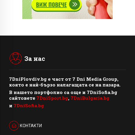
За нас
7DniPlovdiv.bg
e част от
7 Dni Media Group
,
която е най-бързо налагащата се на пазара.
В нашето портфолио са още и 7DniSofia.bg
сайтовете
7DniSport.bg
,
7DniBulgaria.bg
и
7DniSofia.bg
КОНТАКТИ