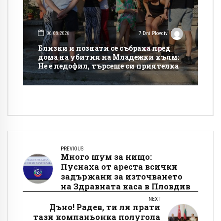
06.08.2026
7 Dni Plovdiv
Близки и познати се събраха пред
дома на убития на Младежки хълм:
Не е педофил, търсеше си приятелка
PREVIOUS
Много шум за нищо:
Пуснаха от ареста всички
задържани за източването
на Здравната каса в Пловдив
NEXT
Дъно! Радев, ти ли прати
тази компаньонка полугола