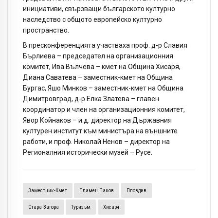
инициативи, свързващи българското културно
наследство с общото европейско културно
пространство.
В пресконференцията участваха проф. д-р Славия
Бърлиева – председател на организационния
комитет, Ива Вълчева – кмет на Община Хисаря,
Диана Саватева – заместник-кмет на Община
Бургас, Яшо Минков – заместник-кмет на Община
Димитровград, д-р Елка Златева – главен
координатор и член на организационния комитет,
Явор Койнаков – и.д. директор на Държавния
културен институт към министъра на външните
работи, и проф. Николай Ненов – директор на
Регионалния исторически музей – Русе.
Заместник-Кмет
Пламен Панов
Пловдив
Стара Загора
Туризъм
Хисаря