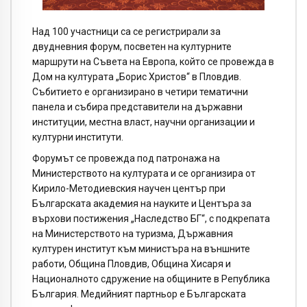
Над 100 участници са се регистрирали за
двудневния форум, посветен на културните
маршрути на Съвета на Европа, който се провежда в
Дом на културата „Борис Христов“ в Пловдив.
Събитието е организирано в четири тематични
панела и събира представители на държавни
институции, местна власт, научни организации и
културни институти.
Форумът се провежда под патронажа на
Министерството на културата и се организира от
Кирило-Методиевския научен център при
Българската академия на науките и Центъра за
върхови постижения „Наследство БГ“, с подкрепата
на Министерството на туризма, Държавния
културен институт към министъра на външните
работи, Община Пловдив, Община Хисаря и
Националното сдружение на общините в Република
България. Медийният партньор е Българската