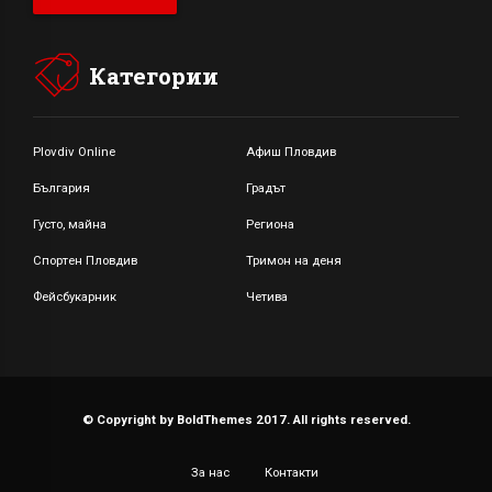
Категории
Plovdiv Online
Афиш Пловдив
България
Градът
Густо, майна
Региона
Спортен Пловдив
Тримон на деня
Фейсбукарник
Четива
© Copyright by BoldThemes 2017. All rights reserved.
За нас
Контакти