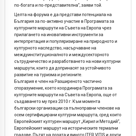
по-богата и по-представителна“, заяви той.
Целта на форума е да представи потенциала на
България за по-активно участие в Програмата за
културните маршрути на Съвета на Европа чрез
прилагането на иновативни инструменти за
интерпретация и популяризиране на природното и
културното наследство, насърчаване на
междуинституционалното и междусекторното
сътрудничество и разработването на нови културни
маршрути, които да допринасят за устойчивото
развитие на туризма и регионите.
България е член на Разширеното частично
споразумение, което координира Програмата за
културните маршрути на Съвета на Европа, още от
създаването му през 2010 г. Към момента
български организации са пълноправни членове на
осем сертифицирани културни маршрута, сред които
Европейският културен маршрут „Кирил и Методий“,
Европейският маршрут на историческите термални
градове, Пътят на лозата и виното ITER VITIS и други