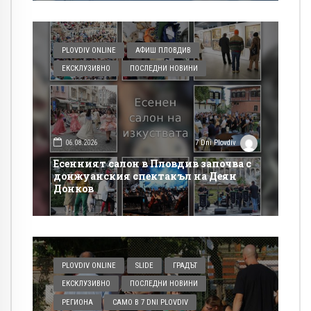
PLOVDIV ONLINE
АФИШ ПЛОВДИВ
ЕКСКЛУЗИВНО
ПОСЛЕДНИ НОВИНИ
06.08.2026
7 Dni Plovdiv
Есенният салон в Пловдив започва с
донжуанския спектакъл на Деян
Донков
PLOVDIV ONLINE
SLIDE
ГРАДЪТ
ЕКСКЛУЗИВНО
ПОСЛЕДНИ НОВИНИ
РЕГИОНА
САМО В 7 DNI PLOVDIV