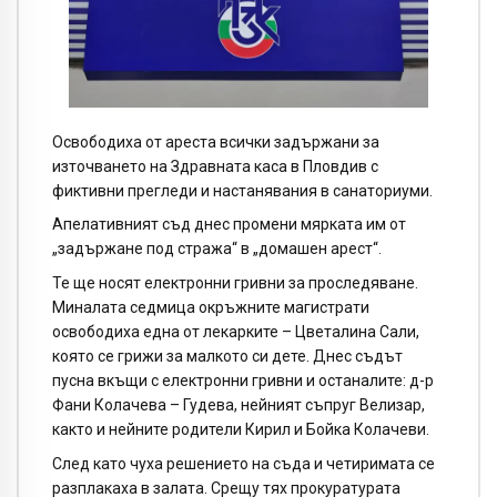
Освободиха от ареста всички задържани за
източването на Здравната каса в Пловдив с
фиктивни прегледи и настанявания в санаториуми
.
Апелативният съд днес промени мярката им от
„задържане под стража“ в „домашен арест“.
Те ще носят електронни гривни за проследяване.
Миналата седмица окръжните магистрати
освободиха една от лекарките – Цветалина Сали,
която се грижи за малкото си дете. Днес съдът
пусна вкъщи с електронни гривни и останалите: д-р
Фани Колачева – Гудева, нейният съпруг Велизар,
както и нейните родители Кирил и Бойка Колачеви.
След като чуха решението на съда и четиримата се
разплакаха в залата. Срещу тях прокуратурата