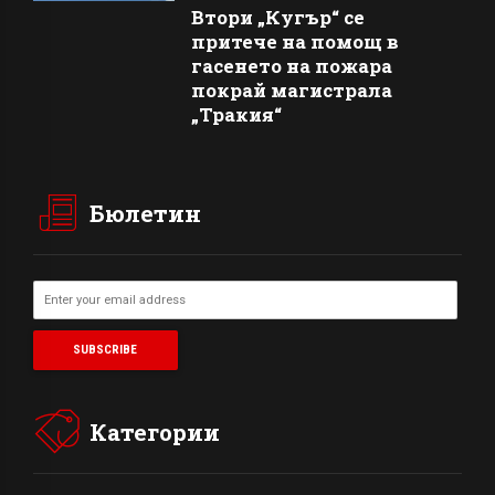
Втори „Кугър“ се
притече на помощ в
гасенето на пожара
покрай магистрала
„Тракия“
Бюлетин
Категории