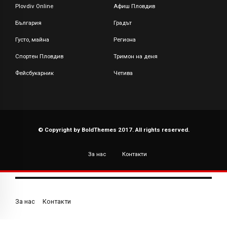
Plovdiv Online
Афиш Пловдив
България
Градът
Густо, майна
Региона
Спортен Пловдив
Тримон на деня
Фейсбукарник
Четива
© Copyright by BoldThemes 2017. All rights reserved.
За нас
Контакти
За нас
Контакти