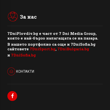
За нас
7DniPlovdiv.bg
e част от
7 Dni Media Group
,
която е най-бързо налагащата се на пазара.
В нашето портфолио са още и 7DniSofia.bg
сайтовете
7DniSport.bg
,
7DniBulgaria.bg
и
7DniSofia.bg
КОНТАКТИ