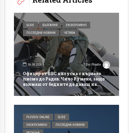
SLIDE
БЪЛГАРИЯ
ЕКСКЛУЗИВНО
ПОСЛЕДНИ НОВИНИ
ЧЕТИВА
06.08.2026
7 Dni Plovdiv
Офицер от ВВС напусна с кърваво
писмо до Радев: Чичо Румене, защо
взимаш от бедните да даваш на
богатите?
PLOVDIV ONLINE
SLIDE
ЕКСКЛУЗИВНО
ПОСЛЕДНИ НОВИНИ
РЕГИОНА