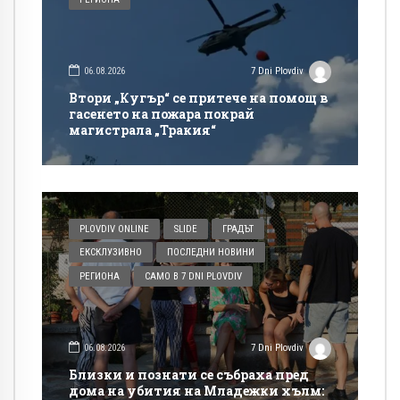
06.08.2026
7 Dni Plovdiv
Втори „Кугър“ се притече на помощ в
гасенето на пожара покрай
магистрала „Тракия“
PLOVDIV ONLINE
SLIDE
ГРАДЪТ
ЕКСКЛУЗИВНО
ПОСЛЕДНИ НОВИНИ
РЕГИОНА
САМО В 7 DNI PLOVDIV
06.08.2026
7 Dni Plovdiv
Близки и познати се събраха пред
дома на убития на Младежки хълм: