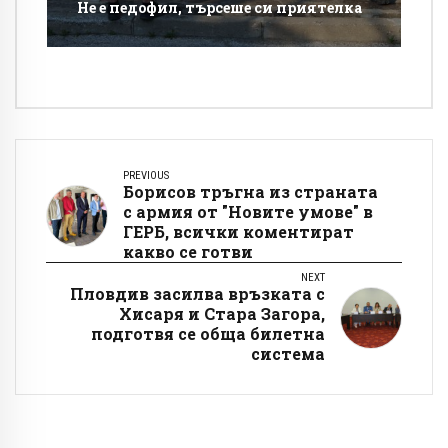
Не е педофил, търсеше си приятелка
PREVIOUS
Борисов тръгна из страната
с армия от "Новите умове" в
ГЕРБ, всички коментират
какво се готви
NEXT
Пловдив засилва връзката с
Хисаря и Стара Загора,
подготвя се обща билетна
система