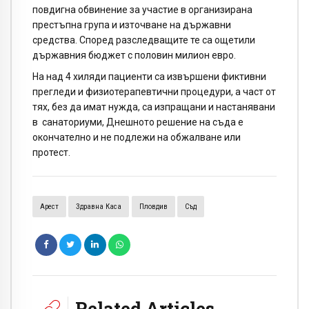
повдигна обвинение за участие в организирана
престъпна груп
а
и източване на държавни
средства. Според разследващите те са ощетили
държавния бюджет с половин милион евро.
На над 4 хиляди пациенти са извършени фиктивни
прегледи и физиотерапевтични процедури, а част от
тях, без да имат нужда, са изпращани и настанявани
в санаториуми, Днешното решение на съда е
окончателно и не подлежи на обжалване или
протест.
Арест
Здравна Каса
Пловдив
Съд
Related Articles