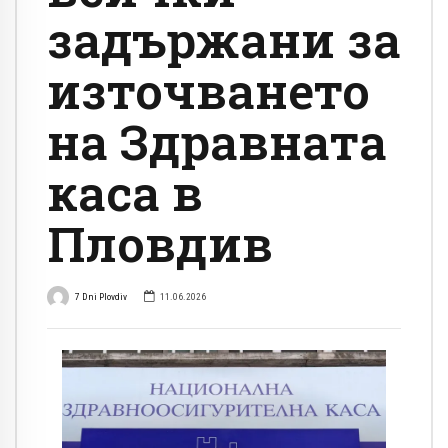
задържани за
източването
на Здравната
каса в
Пловдив
7 Dni Plovdiv
11.06.2026