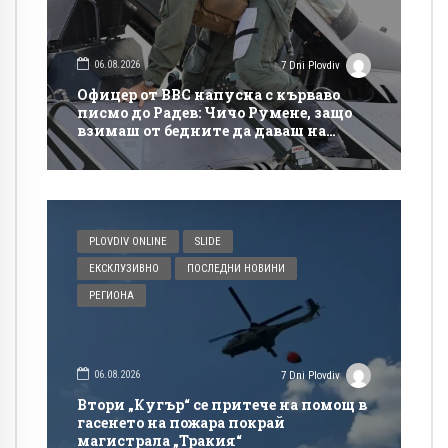
06.08.2026
7 Dni Plovdiv
Офицер от ВВС напусна с кърваво
писмо до Радев: Чичо Румене, защо
взимаш от бедните да даваш на
богатите?
PLOVDIV ONLINE
SLIDE
ЕКСКЛУЗИВНО
ПОСЛЕДНИ НОВИНИ
РЕГИОНА
06.08.2026
7 Dni Plovdiv
Втори „Кугър“ се притече на помощ в
гасенето на пожара покрай
магистрала „Тракия“