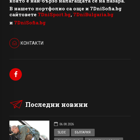
която е най-бързо налагащата се на пазара.
В нашето портфолио са още и 7DniSofia.bg
сайтовете
7DniSport.bg
,
7DniBulgaria.bg
и
7DniSofia.bg
КОНТАКТИ
Последни новини
06.08.2026
SLIDE
БЪЛГАРИЯ