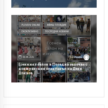
PLOVDIV ONLINE
АФИШ ПЛОВДИВ
ЕКСКЛУЗИВНО
ПОСЛЕДНИ НОВИНИ
06.08.2026
7 Dni Plovdiv
Есенният салон в Пловдив започва с
донжуанския спектакъл на Деян
Донков