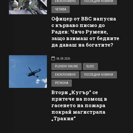
ЕКСКЛУЗИВНО
ПОСЛЕДНИ НОВИНИ
ЧЕТИВА
Офицер от ВВС напусна
с кърваво писмо до
Радев: Чичо Румене,
защо взимаш от бедните
да даваш на богатите?
06.08.2026
PLOVDIV ONLINE
SLIDE
ЕКСКЛУЗИВНО
ПОСЛЕДНИ НОВИНИ
РЕГИОНА
Втори „Кугър“ се
притече на помощ в
гасенето на пожара
покрай магистрала
„Тракия“