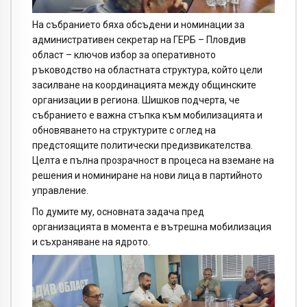
На събранието бяха обсъдени и номинации за
административен секретар на ГЕРБ – Пловдив
област – ключов избор за оперативното
ръководство на областната структура, който цели
засилване на координацията между общинските
организации в региона. Шишков подчерта, че
събранието е важна стъпка към мобилизацията и
обновяването на структурите с оглед на
предстоящите политически предизвикателства.
Целта е пълна прозрачност в процеса на вземане на
решения и номиниране на нови лица в партийното
управление.
По думите му, основната задача пред
организацията в момента е вътрешна мобилизация
и съхраняване на ядрото.