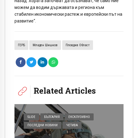
назад. Хората започват да осъзнават, че само ние
можем да водим държавата и региона към
стабилен икономически растеж и европейски път на
развитие“.
ГЕРБ
Младен Шишков
Пловдив Област
Related Articles
SLIDE
БЪЛГАРИЯ
ЕКСКЛУЗИВНО
ПОСЛЕДНИ НОВИНИ
ЧЕТИВА