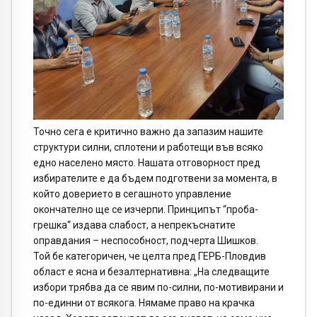
Точно сега е критично важно да запазим нашите
структури силни, сплотени и работещи във всяко
едно населено място. Нашата отговорност пред
избирателите е да бъдем подготвени за момента, в
който доверието в сегашното управление
окончателно ще се изчерпи. Принципът “проба-
грешка“ издава слабост, а непрекъснатите
оправдания – неспособност, подчерта Шишков.
Той бе категоричен, че целта пред ГЕРБ-Пловдив
област е ясна и безалтернативна: „На следващите
избори трябва да се явим по-силни, по-мотивирани и
по-единни от всякога. Нямаме право на крачка