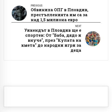
PREVIOUS
Обвиниха ОПГ в Пловдив,
престъпленията им са за
над 1,5 милиона евро
NEXT
Уикендът в Пловдив ще е
спортен: От "Баба, дядо и
внуче", през "Купата на
кмета" до народни игри за
деца