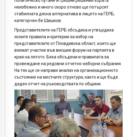
политическо лутане и грешни решения хората
неизбежно и много скоро отново ще потърсят
стабилната дясна алтернатива в лицето на ГЕРБ,
категорчен бе Шишков.
Представителите на ГЕРБ обсъдиха и утвърдиха
ясните правила и критерии за избор на
представителите от Пловдивска област, които ще
вземат участие във висшия форум на партията в
края на лятото. Бяха обсъдени и правилата за
провеждане на редовни отчетно-изборни събрания.
На тях ще се направи анализ на организационното
състояние на местните структури, както и ще бъде
даден отчет на ръководствата по общини.