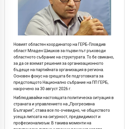
Новият областен координатор на ГЕРБ-Пловдив
област Младен Шишков за първи път ръководи
областното събрание на структурата. То бе свикано,
за да се вземат решения за организационното
бъдеще на партийната организация в региона.
Основен фокус на срещата бе подготовката за
предстоящото Национално събрание на ПП ГЕРБ,
насрочено за 30 август 2026 г.
Наблюдавайки настоящата политическа ситуация в
страната и управлението на „Прогресивна
България“, става все по-очевидно, че обществото
усеща липсата на сигурност, предвидимост и
професионализъм. В такива моменти на