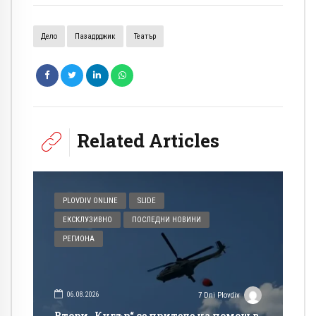
Дело
Пазадрджик
Театър
Related Articles
PLOVDIV ONLINE
SLIDE
ЕКСКЛУЗИВНО
ПОСЛЕДНИ НОВИНИ
РЕГИОНА
06.08.2026
7 Dni Plovdiv
Втори „Кугър“ се притече на помощ в