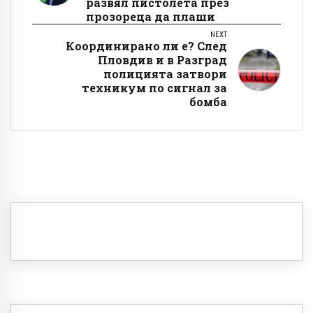
развял пистолета през
прозореца да плаши
NEXT
Координирано ли е? След
Пловдив и в Разград
полицията затвори
техникум по сигнал за
бомба