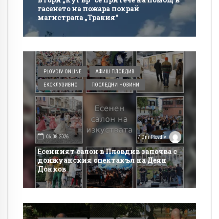
гасенето на пожара покрай
магистрала „Тракия“
PLOVDIV ONLINE
АФИШ ПЛОВДИВ
ЕКСКЛУЗИВНО
ПОСЛЕДНИ НОВИНИ
06.08.2026
7 Dni Plovdiv
Есенният салон в Пловдив започва с
донжуанския спектакъл на Деян
Донков