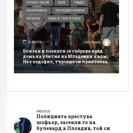
PLOVDIV ONLINE
SLIDE
ГРАДЪТ
ЕКСКЛУЗИВНО
ПОСЛЕДНИ НОВИНИ
РЕГИОНА
САМО В 7 DNI PLOVDIV
06.08.2026
7 Dni Plovdiv
Близки и познати се събраха пред
дома на убития на Младежки хълм:
Не е педофил, търсеше си приятелка
PREVIOUS
Полицията арестува
шофьор, засекли го на
булевард в Пловдив, той си