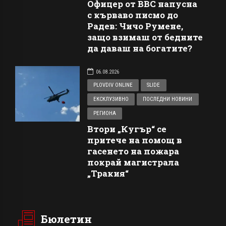
Офицер от ВВС напусна
с кърваво писмо до
Радев: Чичо Румене,
защо взимаш от бедните
да даваш на богатите?
06.08.2026
PLOVDIV ONLINE
SLIDE
ЕКСКЛУЗИВНО
ПОСЛЕДНИ НОВИНИ
РЕГИОНА
Втори „Кугър“ се
притече на помощ в
гасенето на пожара
покрай магистрала
„Тракия“
Бюлетин