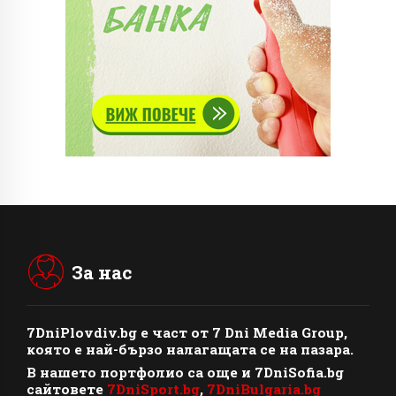
За нас
7DniPlovdiv.bg
e част от
7 Dni Media Group
,
която е най-бързо налагащата се на пазара.
В нашето портфолио са още и 7DniSofia.bg
сайтовете
7DniSport.bg
,
7DniBulgaria.bg