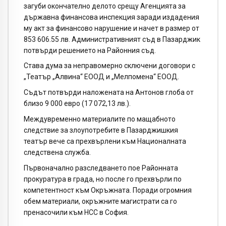
загуби окончателно делото срещу Агенцията за
държавна финансова инспекция заради издадения
му акт за финансово нарушение и начет в размер от
853 606.55 лв. Административният съд в Пазарджик
потвърди решението на Районния съд.
Става дума за неправомерно сключени договори с
„Театър „Алвина“ ЕООД и „Мелпомена“ ЕООД.
Съдът потвърди наложената на Антонов глоба от
близо 9 000 евро (17 072,13 лв.).
Междувременно материалите по мащабното
следствие за злоупотребите в Пазарджишкия
театър вече са прехвърлени към Националната
следствена служба.
Първоначално разследването пое Районната
прокуратура в града, но после го прехвърли по
компетентност към Окръжната. Поради огромния
обем материали, окръжните магистрати са го
пренасочили към НСС в София.