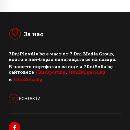
За нас
7DniPlovdiv.bg
e част от
7 Dni Media Group
,
която е най-бързо налагащата се на пазара.
В нашето портфолио са още и 7DniSofia.bg
сайтовете
7DniSport.bg
,
7DniBulgaria.bg
и
7DniSofia.bg
КОНТАКТИ