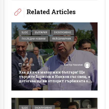
Related Articles
SLIDE
БЪЛГАРИЯ
ЕКСКЛУЗИВНО
ПОСЛЕДНИ НОВИНИ
ФЕЙСБУКАРНИК
04.08.2026
Виктор Николов
Хак да ви е малоумни българи! Ще
търсите Борисов и Нанков със свещ, а
дотогава ще ви отпорят гърбината от
такси на магистралите
SLIDE
ЕКСКЛУЗИВНО