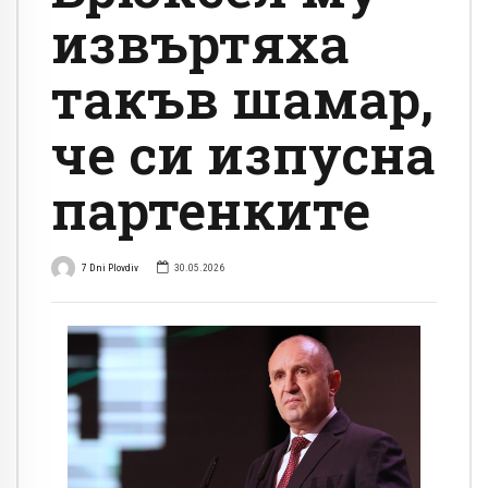
извъртяха
такъв шамар,
че си изпусна
партенките
7 Dni Plovdiv
30.05.2026