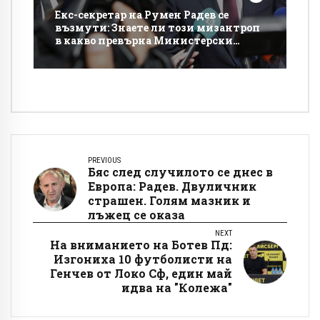
Екс-секретар на Румен Радев се
възмути: Знаете ли този мизантроп
в какво превърна Министерски
съвет!?
PREVIOUS
Бяс след случилото се днес в
Европа: Радев. Двуличник
страшен. Голям мазник и
лъжец се оказа
NEXT
На вниманието на Ботев Пд:
Изгониха 10 футболисти на
Генчев от Локо Сф, един май
идва на "Колежа"