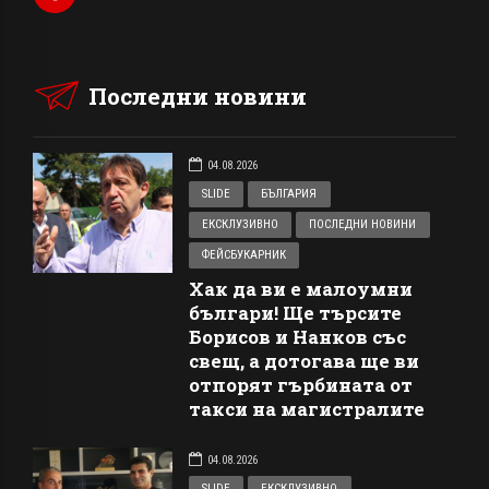
Последни новини
04.08.2026
SLIDE
БЪЛГАРИЯ
ЕКСКЛУЗИВНО
ПОСЛЕДНИ НОВИНИ
ФЕЙСБУКАРНИК
Хак да ви е малоумни
българи! Ще търсите
Борисов и Нанков със
свещ, а дотогава ще ви
отпорят гърбината от
такси на магистралите
04.08.2026
SLIDE
ЕКСКЛУЗИВНО