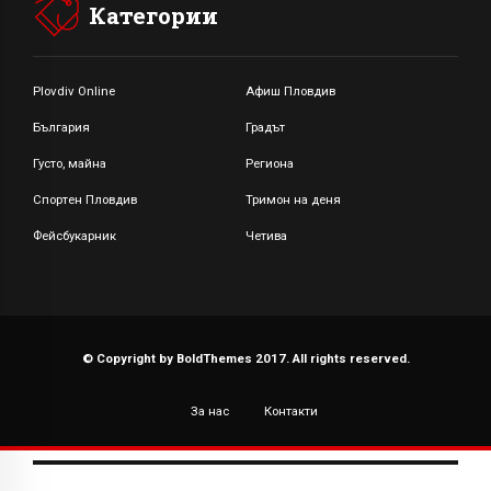
Категории
Plovdiv Online
Афиш Пловдив
България
Градът
Густо, майна
Региона
Спортен Пловдив
Тримон на деня
Фейсбукарник
Четива
© Copyright by BoldThemes 2017. All rights reserved.
За нас
Контакти