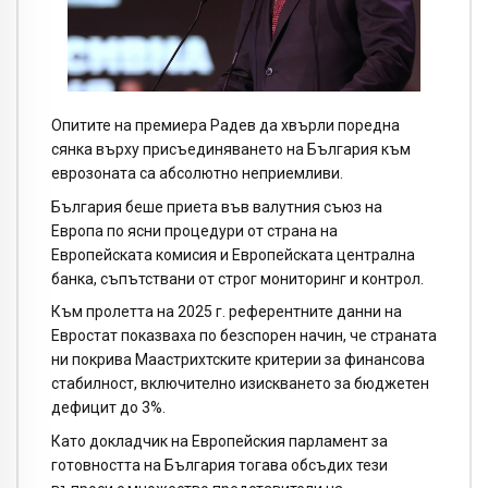
Опитите на премиера Радев да хвърли поредна
сянка върху присъединяването на България към
еврозоната са абсолютно неприемливи.
България беше приета във валутния съюз на
Европа по ясни процедури от страна на
Европейската комисия и Европейската централна
банка, съпътствани от строг мониторинг и контрол.
Към пролетта на 2025 г. референтните данни на
Евростат показваха по безспорен начин, че страната
ни покрива Маастрихтските критерии за финансова
стабилност, включително изискването за бюджетен
дефицит до 3%.
Като докладчик на Европейския парламент за
готовността на България тогава обсъдих тези