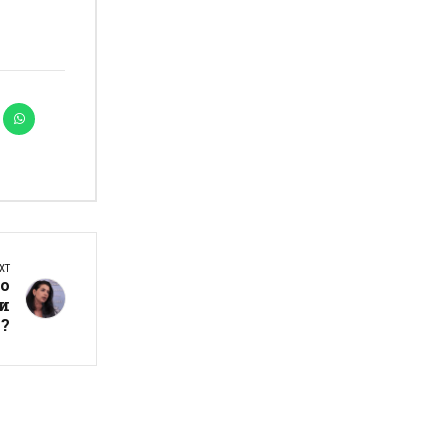
XT
о
и
и?