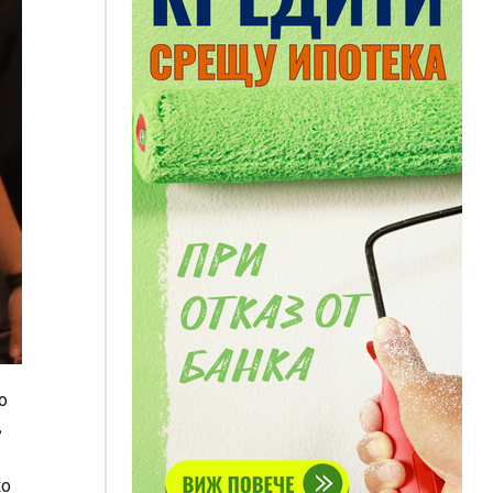
о
в
ко