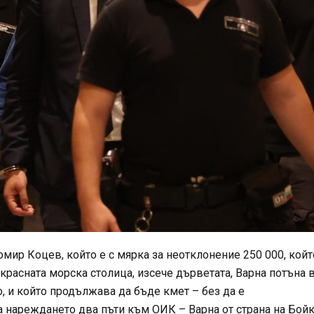
ир Коцев, който е с мярка за неотклонение 250 000, койт
расната морска столица, изсече дърветата, Варна потъна 
, и който продължава да бъде кмет – без да е
е на нареждането два пъти към ОИК – Варна от страна на Бой