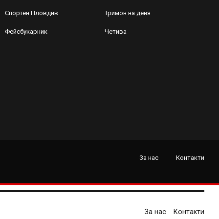
Спортен Пловдив
Тримон на деня
Фейсбукарник
Четива
За нас
Контакти
За нас
Контакти