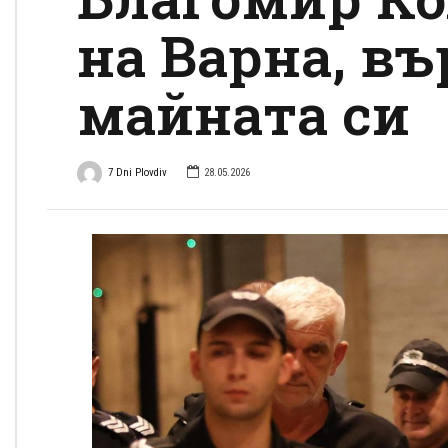
на Варна, въ
майната си
7 Dni Plovdiv
28.05.2026