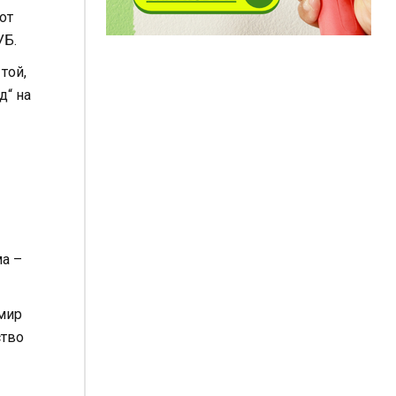
от
УБ.
той,
д“ на
ма –
омир
ство