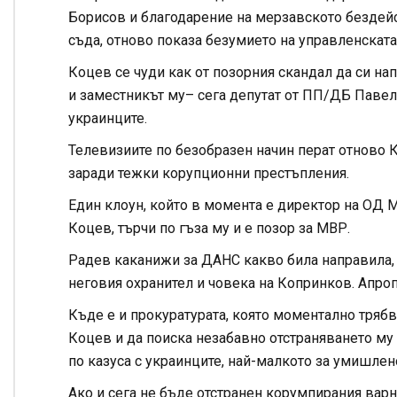
Борисов и благодарение на мерзавското бездейст
съда, отново показа безумието на управленската
Коцев се чуди как от позорния скандал да си нап
и заместникът му– сега депутат от ПП/ДБ Павел 
украинците.
Телевизиите по безобразен начин перат отново К
заради тежки корупционни престъпления.
Един клоун, който в момента е директор на ОД 
Коцев, търчи по гъза му и е позор за МВР.
Радев каканижи за ДАНС какво била направила, 
неговия охранител и човека на Копринков. Апро
Къде е и прокуратурата, която моментално тряб
Коцев и да поиска незабавно отстраняването му 
по казуса с украинците, най-малкото за умишлен
Ако и сега не бъде отстранен корумпирания варн