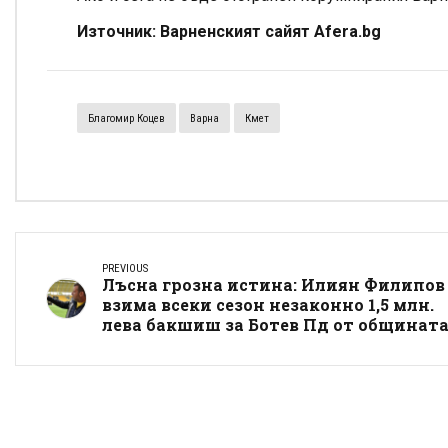
Източник: Варненският сайят Afera.bg
Благомир Коцев
Варна
Кмет
PREVIOUS
Лъсна грозна истина: Илиян Филипов
взима всеки сезон незаконно 1,5 млн.
лева бакшиш за Ботев Пд от общината