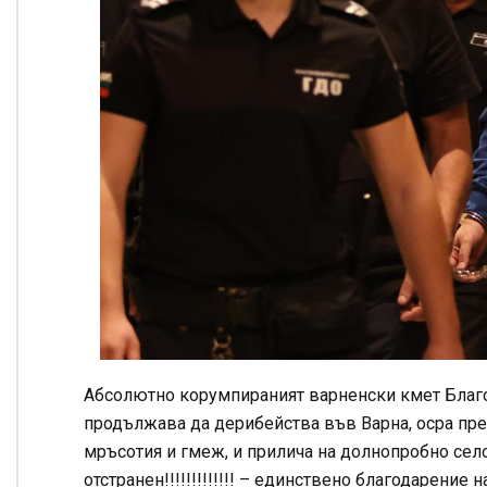
Абсолютно корумпираният варненски кмет Благом
продължава да дерибейства във Варна, осра прек
мръсотия и гмеж, и прилича на долнопробно село
отстранен!!!!!!!!!!!!! – единствено благодарени