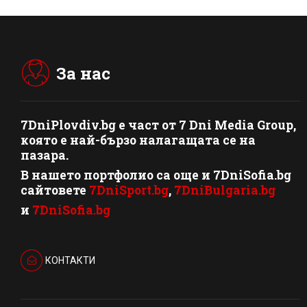
За нас
7DniPlovdiv.bg
e част от
7 Dni Media Group
,
която е най-бързо налагащата се на
пазара.
В нашето портфолио са още и 7DniSofia.bg
сайтовете
7DniSport.bg
,
7DniBulgaria.bg
и
7DniSofia.bg
КОНТАКТИ