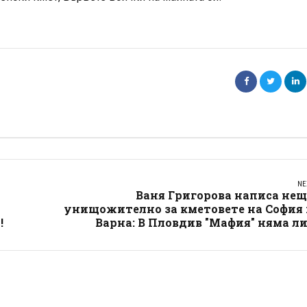
NE
Ваня Григорова написа нещ
унищожително за кметовете на София 
!
Варна: В Пловдив "Мафия" няма л