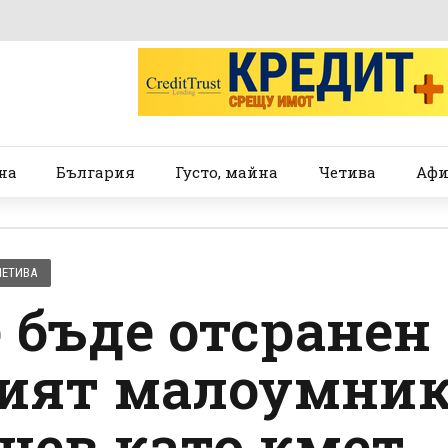
на
България
Густо, майна
Четива
Афи
ЧЕТИВА
е бъде отсранен
ият малоумни
цев като кмет