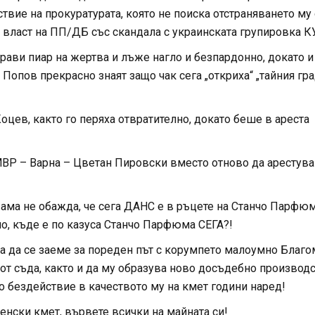
вие на прокуратурата, която не поиска отстраняването му 
 власт на ПП/ДБ със скандала с украинската групировка К
рави пиар на жертва и лъже нагло и безпардонно, докато и 
Попов прекрасно знаят защо чак сега „откриха“ „тайния гра
оцев, както го перяха отвратително, докато беше в ареста
МВР – Варна – Цветан Пировски вместо отново да арестува
ама не обажда, че сега ДАНС е в ръцете на Станчо Парфю
по, къде е по казуса Станчо Парфюма СЕГА?!
ва да се заеме за пореден път с корумпето малоумно Благ
от съда, както и да му образува ново досъдебно производ
о бездействие в качеството му на кмет години наред!
енски кмет, вървете всички на майната си!